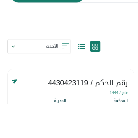
رقم الحكم
/ 4430423119
عام /
1444
المحكمة
المدينة
المحكمة التجارية
المنطقة الشرقية
التاريخ
٢٢ شَعبان ١٤٤٤
التفاصيل