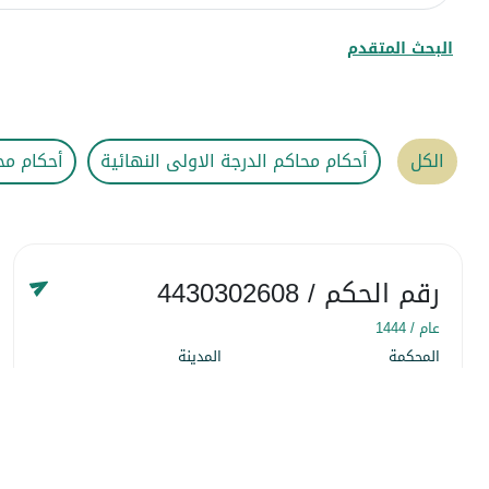
البحث المتقدم
الكل
أحكام محاكم الدرجة الاولى النهائية
أحكام مح
رقم الحكم
/ 4430302608
عام /
1444
المحكمة
المدينة
المحكمة التجارية
المنطقة الشرقية
التاريخ
١٨ شوّال ١٤٤٤
التفاصيل