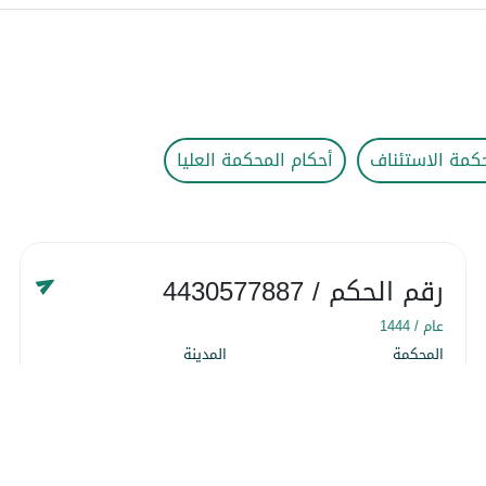
كمة الاستئناف
أحكام المحكمة العليا
رقم الحكم
/ 4430577887
عام /
1444
المحكمة
المدينة
المحكمة التجارية
المنطقة الشرقية
التاريخ
١٨ شوّال ١٤٤٤
التفاصيل