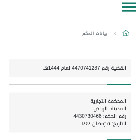
بيانات الحكم
القضية رقم 4470741287 لعام 1444هـ
المحكمة التجارية
المدينة: الرياض
رقم الحكم: 4430730466
التاريخ:
٥ رَمضان ١٤٤٤