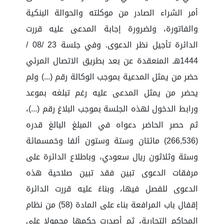
أمر الشراء الصادر من موكلته والحوالة البنكية
والفاتورة، ولضرورة إجابة المدعى عليه قررت
الدائرة تأجيل نظر الدعوى. وفي جلسة 23 /08 /
1444هـ المنعقدة عن بعد بطريق الاتصال المرئي
حضر من يمثل المدعية بموجب الوكالة رقم (...) ولم
يحضر من يمثل المدعى عليه رغم تبلغه بموعد
ورابط الدخول لهذه الجلسة بموجب البلاغ رقم (...)،
ثم حصر الحاضر دعواه في المبلغ البالغ قدره
(266,536) مائتان وستة وستون ألفا وخمسمائة
وستة وثلاثون ريال سعودي، وباطلاع الدائرة على
مرفقات الدعوى تبين فقد تبين صلاحية هذه
الدعوى للفصل فيها، وبناءً عليه قررت الدائرة
إقفال باب المرافعة بناء على المادة (58) من نظام
المحاكم التجارية، ثم أصدرت حكمها محمولا على