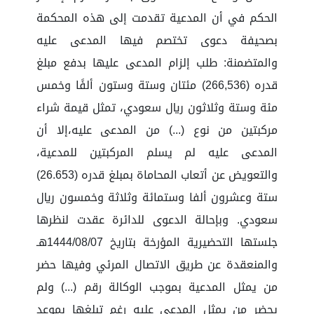
الحكم في أن المدعية تقدمت إلى هذه المحكمة
بصحيفة دعوى تختصم فيها المدعى عليه
والمتضمنة: طلب إلزام المدعى عليها بدفع مبلغ
قدره (266,536) مئتان وستة وستون ألفًا وخمس
مئة وستة وثلاثون ريال سعودي، تمثل قيمة شراء
مركبتين من نوع (...) من المدعى عليه،إلا أن
المدعى عليه لم يسلم المركبتين للمدعية،
والتعويض عن أتعاب المحاماة بمبلغ قدره (26.653)
ستة وعشرون ألفا وستمائة وثلاثة وخمسون ريال
سعودي. وبإحالة الدعوى للدائرة عقدت لنظرها
جلستها التحضيرية المؤرخة بتاريخ 1444/08/07هـ
والمنعقدة عن طريق الاتصال المرئي وفيها حضر
من يمثل المدعية بموجب الوكالة رقم (...) ولم
يحضر من يمثل المدعى عليه رغم تبلغها بموعد