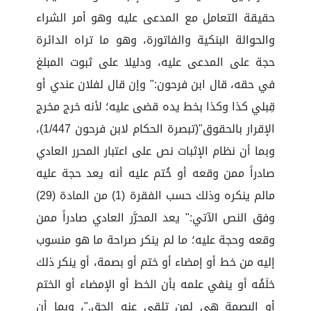
حقيقة التعامل مع المدعى عليه وهو أمر الشراء
والحوالة البنكية والفاتورة، وهو ما تراه الدائرة
حجة على المدعى عليه، ودليلا على ثبوت المبلغ
في حقه، قال ابن فرحون:" وإن قال لفلان عندي أو
قِبلي كذا وكذا بخط يده قضى عليه؛ لأنه خرج مخرج
الإقرار بالحقوق"(تبصرة الحكام لابن فرحون 1/447)،
وبما أن نظام الإثبات نص على اعتبار المحرر العادي
صادراً ممن وقعه أو خُتم عليه أنه يعد حجة عليه
مالم ينكره وذلك حسب الفقرة (1) من المادة (29)
وفق النص الآتي:" يعد المحرَّر العادي صادراً ممن
وقعه وحجة عليه؛ ما لم ينكر صراحة ما هو منسوب
إليه من خط أو إمضاء أو ختم أو بصمة، أو ينكر ذلك
خلَفُه أو ينفي علمه بأن الخط أو الإمضاء أو الختم
أو البصمة هي لمن تلقى عنه الحق."، وبما أن