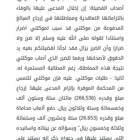
أصحاب الفضيلة: إن إخلال المدعى عليها بالوفاء
بالتزاماتها التعاقدية ومماطلتها في إرجاع المبالغ
المدفوعة من موكلتي قد سبب لموكلتي اضرار
واستنادا لقوله صلى الله عليه وسلم (لا ضرر ولا
ضرار) وأن الضرر يزال فقد لجأنا لفضيلتكم بغيه رد
الحقوق لأصحابها ورفعا للضرر الذي أصاب موكلتي
نتيجة هذه المماطلة، رغم المطالبة المستمرة له.
ثانيا: - طلبات موكلتي. عليه فإن موكلتي تلتمس
من المحكمة الموقرة بإلزام المدعى عليها: إرجاع
مبلغ وقدره (266,536) مائتان ستة وستون ألف
وخمسمائة وستة وثلاثون ريال. دفع أتعاب محاماة
مبلغ وقدره (26.653) ستة وعشرون ألف وستمائة
وثلاثة وخمسون ريال" وبسؤاله عن بيناته واسانيده
التي يستند عليها في دعواه ذكر انه يستند على