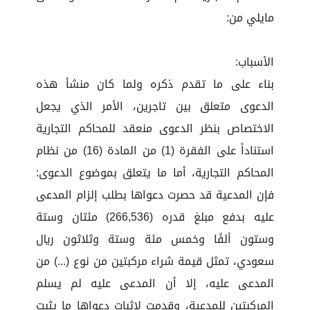
مايلي من:
الأسباب:
بناء على ما تقدم ذكره ولما كان منشأ هذه
الدعوى متعلق بين تاجرين، الأمر الذي يجعل
الاختصاص بنظر الدعوى منعقد للمحاكم التجارية
استناداً على الفقرة (1) من المادة (16) من نظام
المحاكم التجارية، أما ما يتعلق بموضوع الدعوى:
فإن المدعية قد حصرت دعواها بطلب إلزام المدعى
عليه بدفع مبلغ قدره (266,536) مئتان وستة
وستون ألفًا وخمس مئة وستة وثلاثون ريال
سعودي، تمثل قيمة شراء مركبتين من نوع (...) من
المدعى عليه، إلا أن المدعى عليه لم يسلم
المركبتين للمدعية، وقدمت لإثبات دعواها ما يثبت