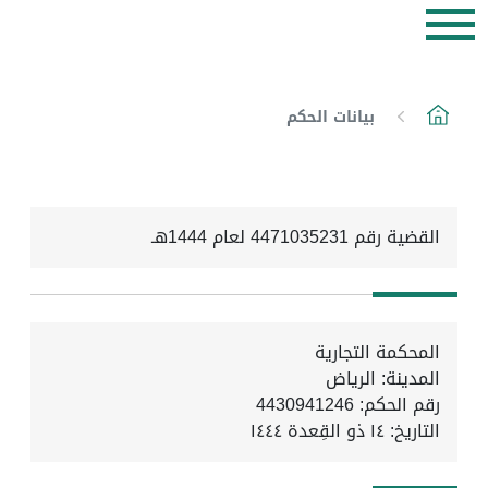
بيانات الحكم
القضية رقم 4471035231 لعام 1444هـ
المحكمة التجارية
المدينة: الرياض
رقم الحكم: 4430941246
التاريخ:
١٤ ذو القِعدة ١٤٤٤