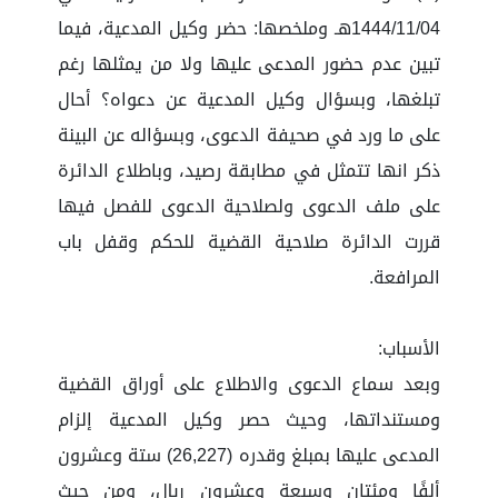
1444/11/04هـ وملخصها: حضر وكيل المدعية، فيما
تبين عدم حضور المدعى عليها ولا من يمثلها رغم
تبلغها، وبسؤال وكيل المدعية عن دعواه؟ أحال
على ما ورد في صحيفة الدعوى، وبسؤاله عن البينة
ذكر انها تتمثل في مطابقة رصيد، وباطلاع الدائرة
على ملف الدعوى ولصلاحية الدعوى للفصل فيها
قررت الدائرة صلاحية القضية للحكم وقفل باب
المرافعة.
الأسباب:
وبعد سماع الدعوى والاطلاع على أوراق القضية
ومستنداتها، وحيث حصر وكيل المدعية إلزام
المدعى عليها بمبلغ وقدره (26,227) ستة وعشرون
ألفًا ومئتان وسبعة وعشرون ريال، ومن حيث