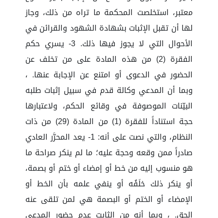
معتبر، استخلصت المحكمة ما تراه من ذلك، وجاز
لها أن تقبل الإثبات بشهادة الشهود والقرائن في
الأحوال التي لا يجوز فيها ذلك. 3- يسري حكم
الفقرة (2) من هذه المادة على من تخلف عن
الحضور في الدعوى أو امتنع عن الإجابة عنها. ،
وبما أن المدعي وكالة قدم في سبيل إثبات طلبه
البيّنات الموصوفة في وقائع الحكم، ولاعتبارها
حجة استناداً للفقرة (1) من المادة (29) من ذات
النظام، والتي نصت على أنه: 1- يعد المحرَّر العادي
صادراً ممن وقعه وحجة عليه؛ ما لم ينكر صراحة ما
هو منسوب إليه من خط أو إمضاء أو ختم أو بصمة،
أو ينكر ذلك خلَفُه أو ينفي علمه بأن الخط أو
الإمضاء أو الختم أو البصمة هي لمن تلقى عنه
الحق. ، وبما أنه من الثابت عدم حضور المدعى