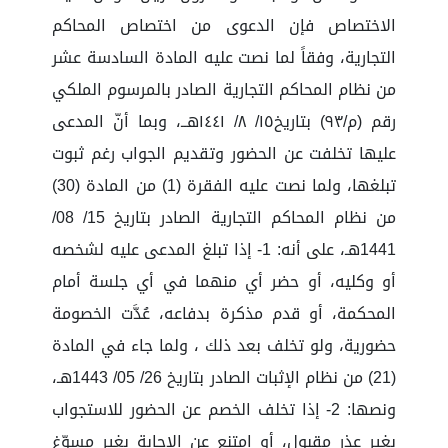
الاختصاص فإن الدعوى من اختصاص المحاكم
التجارية، وفقاً لما نصت عليه المادة السادسة عشر
من نظام المحاكم التجارية الصادر بالمرسوم الملكي
رقم (م/٩٣) بتاريخ١٥/ ٨/ ١٤٤١هــ، وبما أنّ المدعى
عليها تخلفت عن الحضور وتقديم الجواب رغم ثبوت
تبلغها، ولما نصت عليه الفقرة (1) من المادة (30)
من نظام المحاكم التجارية الصادر بتاريخ 15/ 08/
1441هـ، على أنه: 1- إذا تبلغ المدعى عليه لشخصه
أو وكليه، أو حضر أي منهما في أي جلسة أمام
المحكمة، أو قدم مذكرة بدفاعه، عُدَّت الخصومة
حضورية، ولو تخلف بعد ذلك ، ولما جاء في المادة
(21) من نظام الإثبات الصادر بتاريخ 26/ 05/ 1443هـ،
ونصها: 2- إذا تخلف الخصم عن الحضور للاستجواب
بغير عذر مقبول، أو امتنع عن الإجابة بغير مسوّغ