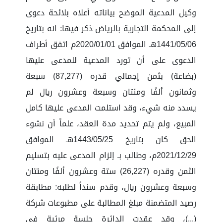
وكيل المدعية الموضح بياناته أعلاه بلائحة دعوى
إلى المحكمة التجارية بالرياض ذكر فيها: انه بتاريخ
1441/05/06هـ الموافق 2020/01/01م اتفق أطراف
الدعوى على أن تورد المدعية للمدعى عليها
(بضاعة) بثمن إجمالي قدره (87,277) سبعة
وثمانون ألفًا ومئتان وسبعة وعشرون ريال لم
يسدد منه شيء، وقد استلمت المدعى عليها كامل
المبيع، ولم يتم تحديد مدة العقد، علماً أن نشوء
الحق كان بتاريخ 1443/05/25هـ الموافق
2021/12/29م، وطالب بـ إلزام المدعى عليه بتسليم
الثمن وقدره (26,227) ستة وعشرون ألفًا ومئتان
وسبعة وعشرون ريال، وقدم سنداً لطلبه: مطابقة
رصيد المتضمنة مبلغ المطالبة على مطبوعات شركة
(...)، وقد عقدت الدائرة جلسة مرئية في