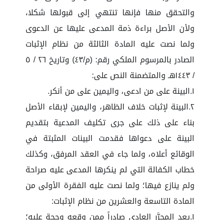
والتحقق منها فإنها تنتهي إلى قبولها شكلا،
ولأن الأصل براءة ذمة المدعى عليها عن الدعوى
ولما نصت عليه المادة الثالثة من نظام الإثبات
الصادر بالمرسوم الملكي رقم: (م/٤٣) وتاريخ ٢٦ / ٥
/ ١٤٤٣هـ والمتضمنة النص على:
١.البينة على من ادعى، واليمين على من أنكر.
٢.البينة لإثبات خلاف الظاهر، واليمين لإبقاء الأصل
بناء على ذلك على جرى تكليف المدعية بتقديم
البينة على دعواها فقدمت البينات المثبتة في
الوقائع أعلاه، ولما جاء في العقد المرفق، وكذلك
خطاب الكفالة التي لم ينكرها المدعى عليه صراحة
ولم ينازع فيها؛ ولما نصت عليه الفقرة الأولى من
المادة التاسعة والعشرين من نظام الإثبات:
١.يعد المحرَّر العادي صادراً ممن وقعه وحجة عليه؛