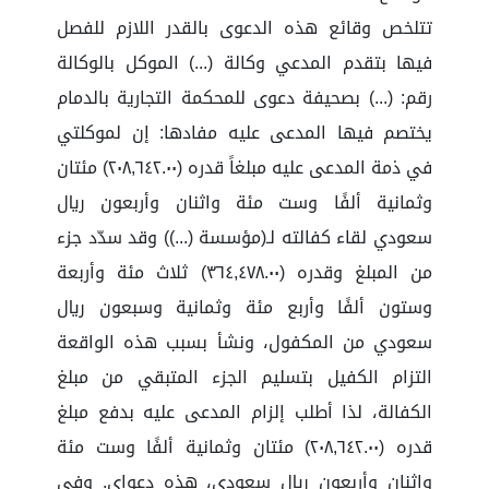
تتلخص وقائع هذه الدعوى بالقدر اللازم للفصل
فيها بتقدم المدعي وكالة (...) الموكل بالوكالة
رقم: (...) بصحيفة دعوى للمحكمة التجارية بالدمام
يختصم فيها المدعى عليه مفادها: إن لموكلتي
في ذمة المدعى عليه مبلغاً قدره (٢٠٨,٦٤٢.٠٠) مئتان
وثمانية ألفًا وست مئة واثنان وأربعون ريال
سعودي لقاء كفالته لـ(مؤسسة (...)) وقد سدّد جزء
من المبلغ وقدره (٣٦٤,٤٧٨.٠٠) ثلاث مئة وأربعة
وستون ألفًا وأربع مئة وثمانية وسبعون ريال
سعودي من المكفول، ونشأ بسبب هذه الواقعة
التزام الكفيل بتسليم الجزء المتبقي من مبلغ
الكفالة، لذا أطلب إلزام المدعى عليه بدفع مبلغ
قدره (٢٠٨,٦٤٢.٠٠) مئتان وثمانية ألفًا وست مئة
واثنان وأربعون ريال سعودي، هذه دعواي. وفي