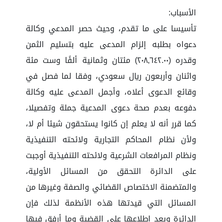
الأسباب:
تأسيسا على ما تقدم، وحيث حصر المدعي وكالة
دعواه بطلبه إلزام المدعى عليه بتسليم الثمن
وقدره (٢٠٨,٦٤٢.٠٠) مئتان وثمانية ألفًا وست مئة
واثنان وأربعون ريال سعودي، وفقا لما فصل في
وقائع الدعوى أعلاه، وأجمل المدعى عليه وكالة
دفوعه بعدم صحة دعوى المدعية جملة وتفصيلا،
كما قرر أنه لا يعلم إن كانوا يستحقون شيئا أم لا،
ولأن نظام المحاكم التجارية ولائحته التنفيذية
ونظام المرافعات الشرعية ولائحته التنفيذية أوجبت
على الدائرة التحقق من المسائل الأولية،
والمتضمنة الاختصاص القضائي والصفة وغيرها من
المسائل التي قيدتها هذه الأنظمة لذلك فإن
الدائرة وبعد اطلاعها على القضية وما أرفق فيها