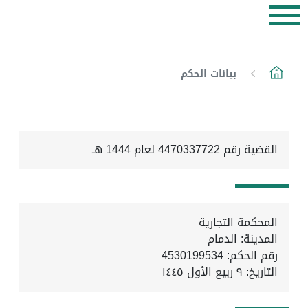
بيانات الحكم
القضية رقم 4470337722 لعام 1444 هـ
المحكمة التجارية
المدينة: الدمام
رقم الحكم: 4530199534
التاريخ:
٩ ربيع الأول ١٤٤٥