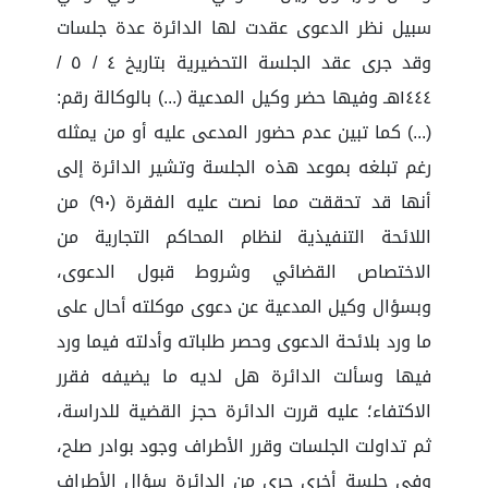
سبيل نظر الدعوى عقدت لها الدائرة عدة جلسات
وقد جرى عقد الجلسة التحضيرية بتاريخ ٤ / ٥ /
١٤٤٤هـ وفيها حضر وكيل المدعية (...) بالوكالة رقم:
(...) كما تبين عدم حضور المدعى عليه أو من يمثله
رغم تبلغه بموعد هذه الجلسة وتشير الدائرة إلى
أنها قد تحققت مما نصت عليه الفقرة (٩٠) من
اللائحة التنفيذية لنظام المحاكم التجارية من
الاختصاص القضائي وشروط قبول الدعوى،
وبسؤال وكيل المدعية عن دعوى موكلته أحال على
ما ورد بلائحة الدعوى وحصر طلباته وأدلته فيما ورد
فيها وسألت الدائرة هل لديه ما يضيفه فقرر
الاكتفاء؛ عليه قررت الدائرة حجز القضية للدراسة،
ثم تداولت الجلسات وقرر الأطراف وجود بوادر صلح،
وفي جلسة أخرى جرى من الدائرة سؤال الأطراف