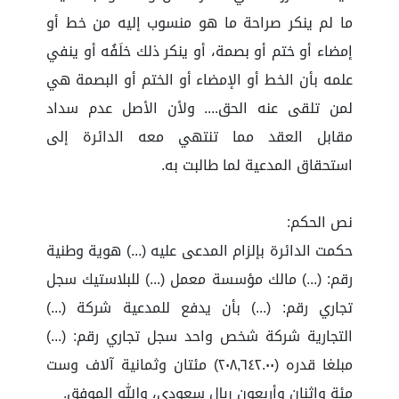
ما لم ينكر صراحة ما هو منسوب إليه من خط أو
إمضاء أو ختم أو بصمة، أو ينكر ذلك خلَفُه أو ينفي
علمه بأن الخط أو الإمضاء أو الختم أو البصمة هي
لمن تلقى عنه الحق.... ولأن الأصل عدم سداد
مقابل العقد مما تنتهي معه الدائرة إلى
استحقاق المدعية لما طالبت به.
نص الحكم:
حكمت الدائرة بإلزام المدعى عليه (...) هوية وطنية
رقم: (...) مالك مؤسسة معمل (...) للبلاستيك سجل
تجاري رقم: (...) بأن يدفع للمدعية شركة (...)
التجارية شركة شخص واحد سجل تجاري رقم: (...)
مبلغا قدره (٢٠٨,٦٤٢.٠٠) مئتان وثمانية آلاف وست
مئة واثنان وأربعون ريال سعودي، والله الموفق.