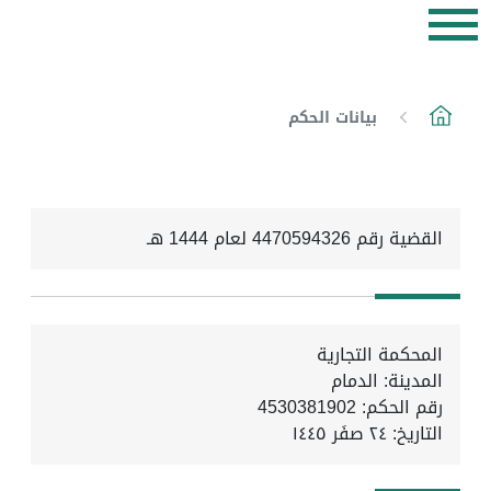
بيانات الحكم
القضية رقم 4470594326 لعام 1444 هـ
المحكمة التجارية
المدينة: الدمام
رقم الحكم: 4530381902
التاريخ:
٢٤ صفَر ١٤٤٥