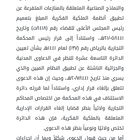
والنماذج الصناعية المتعلقة بالمنازعات المتفرعة عن
تطبيق أنظمة الملكية الفكرية المبلغ بتعميم
رئيس المجلس الأعلى للقضاء رقم (١٤١٨/ت) وتاريخ
٢١/٠٥/١٤٤١هـ، واستناداً إلى قرار رئيس المحكمة
التجارية بالرياض رقم (١٣٧) لعام ١٤٤١هـ بشأن تعيين
الدائرة التاسعة عشرة للنظر في الدعاوى المدنية
والجزائية الناشئة عن تطبيق النظام المبين والذي
يسري منذ تاريخ ٢٠/٧/١٤٤١هـ، وحيث إن هذه الدعوى
تتعلق بإلغاء قرار إداري، واستناداً لما قررته دائرة
الاستئناف في هذه المحكمة من اختصاص المحاكم
التجارية ولائياً بنظر قضايا إلغاء القرارات الإدارية
المتعلقة بالملكية الفكرية، فإن هذه الدائرة
تختص ولائيًا ونوعياً بنظر هذه الدعوى.
أما من حيث قبول الدعوى شكلاً وبما أن إجراءات