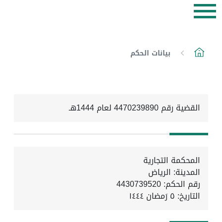
بيانات الحكم
القضية رقم 4470239890 لعام 1444هـ
المحكمة التجارية
المدينة: الرياض
رقم الحكم: 4430739520
التاريخ:
٥ رَمضان ١٤٤٤