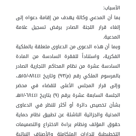
الأسباب:
بما أن المدعي وكالة يهدف من إقامة دعواه إلى
إلغاء قرار اللجنة الصادر برفض تسجيل علامة
المدعية.
وبما أن هذه الدعوى من الدعاوى متعلقة بالملكية
الفكرية، واستناداً للفقرة السادسة من المادة
السادسة عشرة من نظام المحاكم التجارية الصادر
بالمرسوم الملكي رقم (م/٩٣) وتاريخ ١٥/٠٨/١٤٤١هـ،
وإلى قرار المجلس الأعلى للقضاء في محضر
الجلسة السابعة عشرة برقم (٩) بتاريخ ١١/٠٦/١٤٤١هـ
بشأن تخصيص دائرة أو أكثر للنظر في الدعاوى
المدنية والجزائية الناشئة عن تطبيق نظام حماية
حقوق المؤلف ونظام براءة الاختراع والتصميمات
التخطيطية للدارات المتكاملة والأصناف النباتية