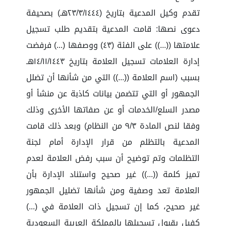
تقدم وكيل المدعية بتاريخ (٢٣/٣/١٤٤٤هـ) بصحيفة
دعوى نصها: قامت المدعية بتقديم طلب تسجيل
علامتها ((...)) على الفئة (٤٣) ووصفها (...) فرفضت
إدارة العلامات تسجيل العلامة بتاريخ ١٤/١١/١٤٤٣هـ
بسبب (اسم العلامة ((...)) التي من شأنها أن تضلل
الجمهور أو التي تتضمن بيانات كاذبة عن منشأ أو
مصدر السلع/الخدمات أو عن صفاتها الأخرى وذلك
وفقا لنص المادة ٩/٣ من النظام) وبعد ذلك قامت
المدعية بالتظلم من قرار الإدارة أمام لجنة
التظلمات وتم توضيح أن سبب رفض العلامة لعدم
تميز كلمة ((...)) غير صحيح واستناد الإدارة بأن
العلامة تعد وصفية ومن شأنها تضليل الجمهور
غير صحيح، كما إن تسجيل ذات العلامة في (...)
كفيل بقبول تسجيلها بالمملكة العربية السعودية