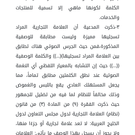
الكلمة لكونها ماهي إلا تسمية للمنتجات
والخدمات.
٣-ذكرت المدعية أن العلامة التجارية المراد
تسجليها مميزة وليست مطابقة للوصفية
المذكورة،فمن حيث الجرس الصوتي هناك تطابق
بين العلامة المراد تسجليها)(...)) والكلمة الوصفية
((...)) حيث إن التشابه بالمعيار اللفظي أي النغمة
الصوتية عند نطق الكلمتين مطابق تماماً، مما
يجعل المستهلك العادي يقع باللبس والغموض
وذلك مخالفاً للنظام لما فيه من تضليل للجمهور
حيث ذكرت الفقرة (٩) من المادة (٣) من قانون
(نظام) العلامة التجارية لدول مجلس التعاون لدول
الخليج العربية: لا تعد علامة تجارية أو جزءًا منها،
ولا يجوز أن يسجل بهذا الوصف ما يأتي: العلامات