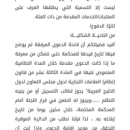
ليست إلا التسمية التي يطلقها العرف على
المنتجات/الخدمات المقدمة من ذات الفئة.
ثانيًا: الدفوع/
من الناحيـــة الشكليــــة:
أفيد فضيلتكم أن لائحة الدعوى المرفقة لم يوضح
فيها تاريخ قيدها للمحكمة حتى نتمكن من معرفة
ما إذا كانت الدعوى مقدمة خلال المدة النظامية
المنصوص عليها في المادة الثالثة عشر من قانون
(نظام) العلامات التجارية لدول مجلس التعاون لدول
الخليج العربية” يجوز لطالب التسجيل أو من ينيبه
التظلم …..،ويجوز له الطعن في قرار اللجنة أمام
المحكمة المختصة، خلال ستين يوما من تاريخ
إبلاغه به. ، لذا فإننا نطلب من الدائرة الموقرة
التحقق من موعد إقامة الدعوى وإذا ثبت أن