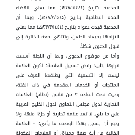
المدعية بتاريخ (٢٧/١/١٤٤٤هـ) مما يعني انقضاء
المدة النظامية بتاريخ (٢٧/٣/١٤٤٤هـ)، وبما أن
المدعية قيدت دعواه بتاريخ (٢٣/٣/١٤٤٤هـ) مما يعني
التزامها بميعاد الطعن، وتنتهي معه الدائرة إلى
قبول الدعوى شكلاً.
وأما عن موضوع الدعوى، وبما أن اللجنة أسست
قرارها بتأييد رفض تسجيل العلامة؛ لكون العلامة
ليست إلا التسمية التي يطلقها العرف على
المنتجات أو الخدمات المقدمة في ذات الفئة،
وحيث نصت المادة ٣ من قانون (نظام) العلامات
التجارية لدول مجلس التعاون لدول الخليج العربية
على ما يلي: لا تعد علامة تجارية أو جزءًا منها، ولا
يجوز أن يسجل بهذا الوصف ما يأتي:١ - العلامة
الخالية من أية صفة مميزة، أو العلامات المكونة