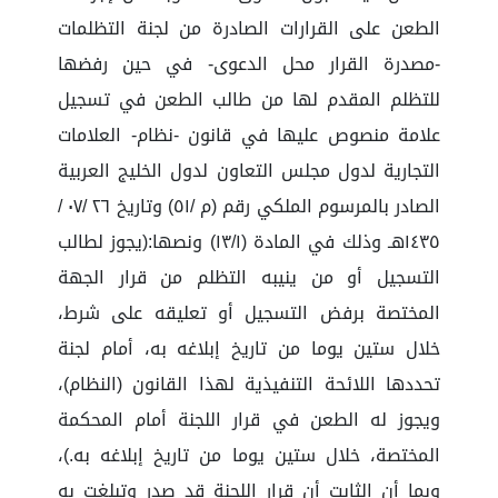
الطعن على القرارات الصادرة من لجنة التظلمات
-مصدرة القرار محل الدعوى- في حين رفضها
للتظلم المقدم لها من طالب الطعن في تسجيل
علامة منصوص عليها في قانون -نظام- العلامات
التجارية لدول مجلس التعاون لدول الخليج العربية
الصادر بالمرسوم الملكي رقم (م /٥١) وتاريخ ٢٦ /٠٧ /
١٤٣٥هـ وذلك في المادة (١٣/١) ونصها:(يجوز لطالب
التسجيل أو من ينيبه التظلم من قرار الجهة
المختصة برفض التسجيل أو تعليقه على شرط،
خلال ستين يوما من تاريخ إبلاغه به، أمام لجنة
تحددها اللائحة التنفيذية لهذا القانون (النظام)،
ويجوز له الطعن في قرار اللجنة أمام المحكمة
المختصة، خلال ستين يوما من تاريخ إبلاغه به.)،
وبما أن الثابت أن قرار اللجنة قد صدر وتبلغت به