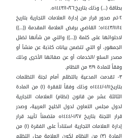
بطاقة (...) وذلك بتاريخ:١٤٤٣/١٠/٢٦ه.
٢-تم صدور قرار من إدارة العلامات التجارية بتاريخ
١٤٤٣/١١/١٤ه؛ القاضي برفض العلامة المقدمة ((...))
لاحتوائها على كلمة ((...)) والتي من شأنها تضلل
الجمهور، أو التي تتضمن بيانات كاذبة عن منشأ أو
مصدر السلع /الخدمات أو عن صفاتها الأخرى وذلك
وفقاً للمادة ٣/٩ من النظام.
٣- تقدمت المدعية بالتظلم أمام لجنة التظلمات
بتاريخ١٤٤٤/٠١/١١ه وذلك وفقاً للفقرة (١) من المادة
الثالثة عشر من قانون (نظام) العلامات التجارية
لدول مجلس التعاون لدول الخليج العربية، وصدر
قرار اللجنة بتاريخ ١٤٤٤/٠١/٢٧ه متضمناً تأييد قرار
إدارة العلامات التجارية استناداً على الفقرة (١) من
المادة (٣) من النظام لكون العلامة محل التظلم