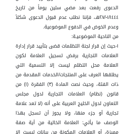
الدعوى رفعت بعد مضي ستين يوماً من تاريخ
٢٧/٠١/١٤٤٤هـ، فإننا نطلب عدم قبول الدعوى شكلاً
وعدم الخوض في الدفوع الموضوعية.
من الناحية الموضوعيـة:
١-حيث إن قرار لجنة التظلمات قضى بتأييد قرار إدارة
العلامات التجارية برفض تسجيل العلامة لكون
العلامة محل التظلم ليست إلا التسمية التي
يطلقها العرف على المنتجات/الخدمات المقدمة من
ذات الفئة، وحيث نصت المادة (٣) الفقرة (١) من
قانون (نظام) العلامات التجارية لدول مجلس
التعاون لدول الخليج العربية على أنه (لا تعد علامة
تجارية أو جزء منها، ولا يجوز أن تسجل بهذا
الوصف ما يأتي: العلامة الخالية من أية صفة
مميزة، أو العلامات المكونة من بيانات ليست إلا