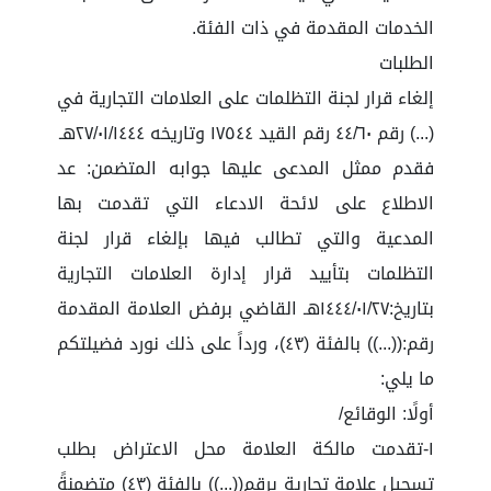
الخدمات المقدمة في ذات الفئة.
الطلبات
إلغاء قرار لجنة التظلمات على العلامات التجارية في
(...) رقم ٤٤/٦٠ رقم القيد ١٧٥٤٤ وتاريخه ٢٧/٠١/١٤٤٤هـ
فقدم ممثل المدعى عليها جوابه المتضمن: عد
الاطلاع على لائحة الادعاء التي تقدمت بها
المدعية والتي تطالب فيها بإلغاء قرار لجنة
التظلمات بتأييد قرار إدارة العلامات التجارية
بتاريخ:١٤٤٤/٠١/٢٧هـ القاضي برفض العلامة المقدمة
رقم:((...)) بالفئة (٤٣)، ورداً على ذلك نورد فضيلتكم
ما يلي:
أولًا: الوقائع/
١-تقدمت مالكة العلامة محل الاعتراض بطلب
تسجيل علامة تجارية برقم((...)) بالفئة (٤٣) متضمنةً