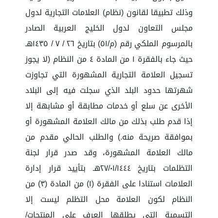
وذلك تطبيقا لقانون (نظام) العلامات التجارية لدول
مجلس التعاون لدول الخليج العربية الصادر
بالمرسوم الملكي رقم (م/٥١) بتاريخ ٢٦ / ٧ / ١٤٣٥هـ
حيث جاء بالفقرة ١ من المادة ٤ من النظام (لا يجوز
تسجيل العلامة التجارية المشهورة التي تجاوزت
شهرتها حدود البلد الذي سجلت فيه إلى البلاد
الأخرى عن سلع أو خدمات مطابقة أو مشابهة إلا
إذا قدم طلب بذلك من مالك العلامة المشهورة أو
بموافقة صريحة منه.) والطلب الحالي مقدم من
مالك العلامة المشهورة، وقد صدر قرار لجنة
التظلمات بتاريخ ٢٧/٠١/١٤٤٤هـ بتأييد قرار إدارة
العلامات استنادا على الفقرة (١) من المادة (٣) من
النظام لكون العلامة محل التظلم ليست إلا
التسمية التي يطلقها العرف على المنتجات/