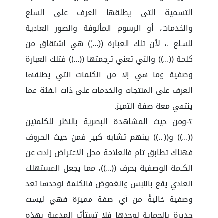
التسمية التي يطلقها العرف على السلع
والخدمات، أو الرسوم المألوفة والصور العادية
للسلع .، لأن تلك العبارة ((...)) هي اشتقاق من
كلمة ((...)) والتي تعني ترجمتها ((...)) فتلك العبارة
وصفية وما هي إلا من الكلمات التي يطلقها
العرف على المنتجات والخدمات على ذات الفئة مما
ينتفي معة صفة التميز.
٢-ومن حيث المشاهدة البصرية بالنظر للكلمتين
((...)) و((...)) بينهم تشابه كبير فمن حيث الحروف
فهناك تطابق تام فالعلامة محل الاعتراض زادت عن
الكلمة الوصفية بحرف ((...))، مما يجعل المستهلك
العادي يقع باللبس والغموض فالكلمة لوحدها تعد
وصفية خاليةً من أي صفة مميزة فهي ليست
جديرة بالحماية لوحدها فلا تستأثر المدعية بهذه