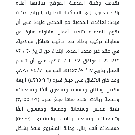
تقدمت وكيلة المدعية الموضح بياناتها أعلاه
بلائحة دعوى إلى المحكمة التجارية بالرياض ذكرت
فيها: تعاقدت المدعية مع المدعى عليها على أن
تقوم المدعية بتنفيذ أعمال مقاولة عبارة عن
مقاولة تركيب وذلك في تركيب هياكل فولاذية،
في عقد غير محدد المدة، ابتداءً من تاريخ ٢٠ / ٠٢/
١٤٤٢ هـ الموافق ٠٧/ ١٠ / ٢٠٢٠م، على أن يُسلم
العمل بتاريخ ١٧ / ٠٩/ ١٤٤٣هـ الموافق ١٨/ ٠٤/ ٢٠٢٢م،
وقد كان الاتفاق على مبلغ قدره (٤,٢٩٥,٩٠٩) أربعة
ملايين ومئتان وخمسة وتسعون ألفًا وتسعمائة
وتسعة ريالات، سُدد منها مبلغ قدره (٣,٦٥٥,٩٠٩)
ثلاثة ملايين وستمائة وخمسة وخمسون ألفًا
وتسعمائة وتسعة ريالات، والمتبقي (٥٠٠,٠٠٠)
خمسمائة ألف ريال، وحالة المشروع منفذ بشكل