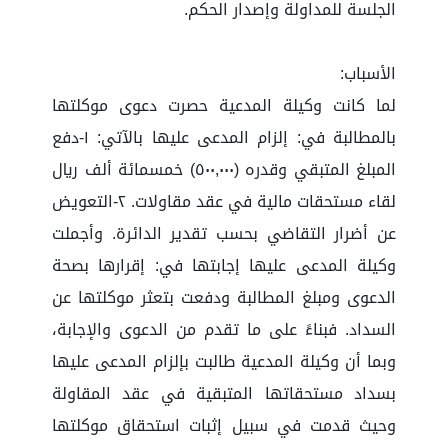
الجلسة للمداولة وإصدار الحكم.
الأسباب:
لما كانت وكيلة المدعية حصرت دعوى موكلتها
بالمطالبة في: إلزام المدعى عليها بالآتي: ١-دفع
المبلغ المتبقي وقدره (٥٠٠,٠٠٠) خمسمائة ألف ريال
لقاء مستحقات مالية في عقد مقاولات. ٢-التعويض
عن أضرار التقاضي بحسب تقدير الدائرة. وأجملت
وكيلة المدعى عليها إجابتها في: إقرارها بصحة
الدعوى ومبلغ المطالبة ودفعت بتعثر موكلتها عن
السداد. فبناءً على ما تقدم من الدعوى والإجابة،
وبما أن وكيلة المدعية طالبت بإلزام المدعى عليها
بسداد مستحقاتها المتبقية في عقد المقاولة
وحيث قدمت في سبيل إثبات استحقاق موكلتها