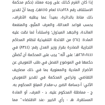
إذا كان الغرم كذلك على وجه معتاد (حكم محكمة
الاستئناف رقم ١٢٨/ت/٤ لعام ١٤١٥هـ)، وبما أنّ تقدير
ذلك مناط بالدائرة، بعيداً عما يطلبه الأطراف،
بحسب قواعد العدالة، والعرف المتّبع، والمنفعة
العائدة، والجهد المبذول؛ واستناداً لما نصّت عليه
المادة: (١٦٤) من اللائحة التنفيذية لنظام المحاكم
التجارية الصادرة بقرار وزير العدل رقم: (٨٣٤٤) في
٢٦/١٠/١٤٤١هـ؛ على أنّه:" يجب على المحكمة أن تُضمِّن
حكمها في الموضوع الفصل في طلب التعويض عن
الأضرار المادية والمعنوية بما في ذلك مصاريف
التقاضي. وتراعي المحكمة في تقدير التعويض
الآتي: أ-جسامة الضرر. ب-مقدار المبلغ المحكوم به.
ج - مماطلة المحكوم عليه. د - العرف، أو العادة
المستقرة. هـ - رأي الخبير -عند الاقتضاء-" مما