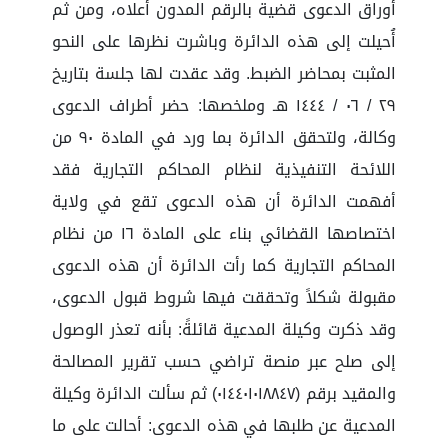
أوراق الدعوى قضية بالرقم المدون أعلاه، ومن ثم
أُحيلت إلى هذه الدائرة وباشرت نظرها على النحو
المثبت بمحاضر الضبط. وقد عقدت لها جلسة بتاريخ
٢٩ / ٠٦ / ١٤٤٤ هـ وملخصها: حضر أطراف الدعوى
وكالة، ولتحقق الدائرة بما ورد في المادة ٩٠ من
اللائحة التنفيذية لنظام المحاكم التجارية فقد
أفهمت الدائرة أن هذه الدعوى تقع في ولاية
اختصاصها القضائي بناء على المادة ١٦ من نظام
المحاكم التجارية كما رأت الدائرة أن هذه الدعوى
مقبولة شكلاً وتحققت فيها شروط قبول الدعوى،
وقد ذكرت وكيلة المدعية قائلةً: بأنه تعذر الوصول
إلى صلح عبر منصة تراضي حسب تقرير المصالحة
والمقيد برقم (٠١٤٤٠١٠١٨٨٤٧) ثم سألت الدائرة وكيلة
المدعية عن طلبها في هذه الدعوى: أحالت على ما