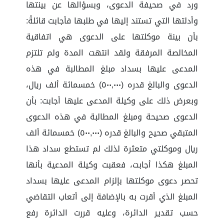
ورد في صحيفة الدعوى، وبسؤالها عن بينتها
وأدلتها التي تستند إليها في طلبها فأجابت قائلةً:
بأن بينة موكلتها على الدعوى هي اتفاقية
المخالصة المرفقة ولقد انتهت المدة ولم تلتزم
المدعى عليها بسداد مبلغ المطالبة في هذه
الدعوى والبالغ قدره (٥٠٠,٠٠٠) خمسمائة ألف ريال،
وبعرض ذلك على وكيلة المدعى عليها أجابت: بأن
الدعوى صحيحة ومبلغ المطالبة في هذه الدعوى
المتبقي صحيح والبالغ قدره (٥٠٠,٠٠٠) خمسمائة ألف
ريال وموكلتي متعثرة لذلك لم تستطع سداد هذا
المبلغ هكذا أجابت، فعقبت وكيلة المدعية بأنها
تحصر دعوى موكلتها بإلزام المدعى عليها بسداد
المبلغ الذي أقرت به بالإضافة إلى أتعاب التقاضي
حسب تقدير الدائرة، وعليه قررت الدائرة رفع