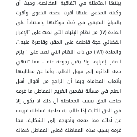
بينتها المتمثلة في اتفاقية المخالصة، وحيث أن
وكيلة المدعى عليها أقرت بصحة الدعوى وأقرت
بالمبلغ المتبقي في ذمة موكلتها واستناداً على
المادة (١٧) من نظام الإثبات التي نصت على "الإقرار
القضائي حجة قاطعة على المقر، وقاصرة عليه."،
والمادة (١٨/١) من ذات النظام التي نصت على " يلزم
المقر بإقراره، ولا يقبل رجوعه عنه."، مما تنتهي
معه الدائرة إلى قبول الطلب. وأما عن مطالبتها
بأتعاب المحاماة وبما أن الراجح من أقوال أهل
العلم في مسألة تضمين الغريم المماطل ما غرمه
صاحب الحق بسبب المماطلة أن ذلك لا يكون إلا
في الحق الثابت إذا طالب به صاحبه فماطله غريمه
عن أدائه مما دفعه وأحوجه إلى الشكاية، فما
غرمه بسبب هذه المماطلة فعلى المماطل ضمانه