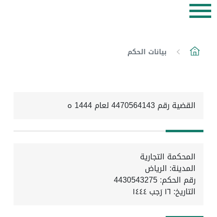
بيانات الحكم
القضية رقم 4470564143 لعام 1444 ه
المحكمة التجارية
المدينة: الرياض
رقم الحكم: 4430543275
التاريخ:
١٦ رَجب ١٤٤٤