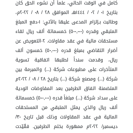
كامل في الوقت الحالي، علماً أن نشوء الحق كان
بتاريخ ٠١ / ٠٢ / ١٤٤٤هـ الموافق ٢٨ / ٠٨ / ٢٠٢٢م،
وطالبت بـإلزام المدعى عليها بالآتي: ١-دفع المبلغ
المتبقي وقدره (٥٠٠,٠٠٠) خمسمائة ألف ريال لقاء
مستحقات مالية في عقد مقاولات. ٢-التعويض عن
أضرار التقاضي بمبلغ قدره (٥٠,٠٠٠) خمسون ألف
ريال، وقدمت سنداً لطلبها اتفاقية تسوية
المتأخرات على مطبوعات شركة (...) والمبرمة بين
شركة (...) ومصنع شركة (...) بتاريخ ٢٨ / ٠٨ / ٢٠٢٢م
المتضمنة اتفاق الطرفين بعد المفاوضات الودية
على سداد شركة (...) مبلغاً قدره (٥٠٠,٠٠٠) خمسمائة
ألف ريال والذي يمثل المتبقي من المستحقات
المالية في عقد المقاولات وذلك قبل تاريخ ٣٠/
ديسمبر/ ٢٠٢٢م ممهورة بختم الطرفين. فقُيّدت