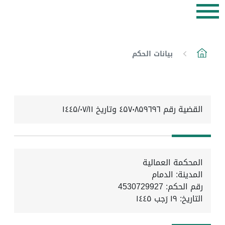
بيانات الحكم
القضية رقم ٤۵۷۰۸۵۹٦۹٦ وتاريخ ۱٤٤۵/۰۷/۱۱
المحكمة العمالية
المدينة: الدمام
رقم الحكم: 4530729927
التاريخ:
١٩ رَجب ١٤٤٥