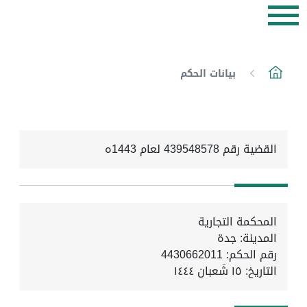
بيانات الحكم
القضية رقم 439548578 لعام 1443ه
المحكمة التجارية
المدينة: جدة
رقم الحكم: 4430662011
التاريخ:
١٥ شَعبان ١٤٤٤