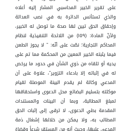
على تقرير الخبير المحاسبي المشار إليه أعلاه
والذي تستأنس الدائرة به في نصب العدالة
وإحقاق الحق تبين لها صحة ما توصل له الخبير،
ولأنّ المادة: (١٥٩) من اللائحة التنفيذية لنظام
المحاكم التجارية؛ نصّت على أنّه: " لا يجوز الطعن
فيما يثبته الخبير المعين من المحكمة مما تم على
يديه أو تلقاه من ذوي الشأن في حدود ما يرخص
له في إثباته إلا بادعاء التزوير"، علاوة على أن
المدعي وكالة لم يقدم البينة الموصلة لقيام
موكلته بتسليم البضائع محل الدعوى واستحقاقها
لمبلغ المطالبة، وبما أن البينات والمستندات
المقدمة بطي الدعوى، لا ترقى إلى إثبات الحق
المطالب به، ولا يمكن من خلالها إشغال ذمة
المدعى عليها، وحيث أنه من المستقر شرعاً وقضاءً