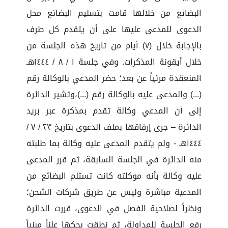
البضائع من خلالها قامت بتسليم البضائع محل
الدعوى للمدعى عليها على أن يتقدم كل طرف
بالإجابة خلال (٧) أيام من تاريخ هذه الجلسة من
خلال أيقونة المذكرات. وفي جلسة ١ / ٨ / ١٤٤٤هـ
المنعقدة مرئياً عن بعد؛ حضر المدعي بالوكالة رقم
(...) والمدعى عليه بالوكالة رقم (...)،وتشير الدائرة
إلى أن المدعي وكالة تقدم بمذكرة عبر بريد
الدائرة – جرى إرفاقها بملف الدعوى بتاريخ ٢٣ / ٧ /
١٤٤٤هـ - ولم يتقدم المدعى عليه وكالة بما طلبته
منه الدائرة في الجلسة السابقة، ثم قرر المدعى
عليه وكالة بأنه موكلته كانت تستلم البضائع من
المدعية مباشرة وليس عن طريق شركات الشحن؛
ونظراً لصلاحية الفصل في الدعوى، قررت الدائرة
رفع الجلسة للمداولة، ثم نطقت بحكها علناً مبنياً