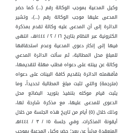
وكيل المدعية بموجب الوكالة رقم (...) كما حضر
المدعى عليها موجب الوكالة رقم (...)، وتشير
الدائرة إلى أن المدعى عليه وكالة تقدم بمذكرة
الكترونية عبر النظام بتاريخ ١٦ / ٢ / ١٤٤٤هـ، انتهى
فيها إلى إنكار دعوى المدعية وعدم استحقاقها
للمبلغ محل المطالبة، ثم سألت الدائرة المدعي
وكالة عن بينته على دعواه فطلب مهلة لتقديمها،
فأفهمته الدائرة بتقديم كافة البينات على دعواه
(مترجمة) والتي تثبت مبلغ المطالبة تحديداً، وما
يثبت قيام موكله بتنفيذ بتوريد البضائع محل
الدعوى للمدعى عليها، مع مذكرة شارحة لها،
وذلك خلال (٥) أيام من تاريخ هذه الجلسة من خلال
أيقونة المذكرات. وفي جلسة ١٥ / ٣ / ١٤٤٤هـ
المنعقدة مرئياً عن بعد؛ حضر وكيل المدعية بموجب