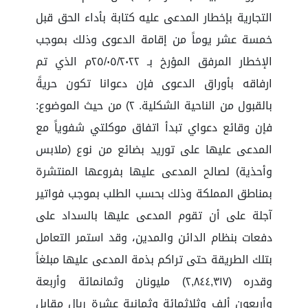
التجارية بإخطار المدعى عليه كتابة بأداء الحق قبل
خمسة عشر يوماً من إقامة الدعوى وذلك بموجب
الإخطار المرفق المؤرخ بـ ٢٥/٠٥/٢٠٢٢م الذي تم
ارفاقه بأوراق الدعوى فإن دعوانا تكون حريةً
بالقبول من الناحية الشكلية. ٢) من حيث الموضوع:
فإن وقائع دعواي تبدأ اتفاق موكلتي شفوياً مع
المدعى عليها على توريد بضائع من نوع (ملابس
وأحذية) لصالح المدعى عليها بفروعها المنتشرة
بمناطق المملكة وذلك بحسب الطلب بموجب فواتير
آجلة على أن تقوم المدعى عليها بالسداد على
دفعات بنظام الدائن والمدين، وقد استمر التعامل
بتلك الطريقة حتى تراكم بذمة المدعى عليها مبلغاً
وقدره (٢,٨٤٤,٣١٧) مليونان وثمانمائة وأربعة
وأربعون ألف وثلاثمائة وثمانية عشرة ريال مقابل