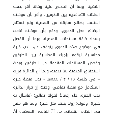
القضية. وبما أن المدعى عليه وكالة أقر بصحة
العلاقة التعاقدية بين الطرفين، وأقر بأن موكلته
استلمت بضائع سابقة من المدعية ولم تستلم
البضائع محل الدعوى، ودفع بأن موكلته قامت
بسداد كافة مستحقات المدعية، وبما أن الفصل
في موضوع هذه الدعوى يتوقف على ندب خبرة
محاسبية ليقوم بإجراء المحاسبة بين الطرفين
وفحص المستندات المقدمة من الطرفين وبحث
استحقاق المدعية لما تدعيه، وبما أن الدائرة قررت
– في جلسة ١٥ / ٣ / ١٤٤٤هـ - ندب منصة خبرة
المتكامل مع منصة تقاضي، وحيث إن قرار الدائرة
ندب الخبرة، جاء إعمالاً لقوله تعالى: (فاسأل به
خبيرا)، وقوله: (ولا ينبئك مثل خبير)، ولما هو مقرر
في النظام القضائي من أنّ لقاضي الموضوع أنْ