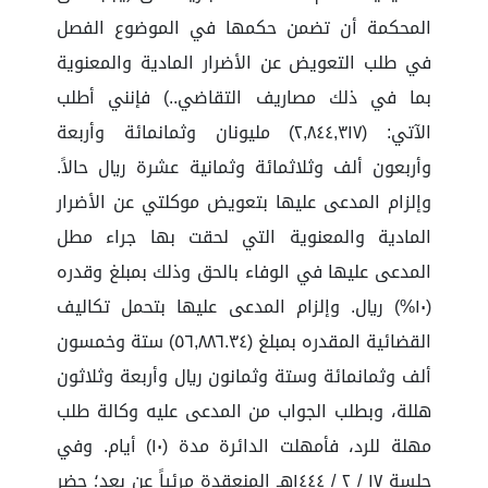
المحكمة أن تضمن حكمها في الموضوع الفصل
في طلب التعويض عن الأضرار المادية والمعنوية
بما في ذلك مصاريف التقاضي..) فإنني أطلب
الآتي: (٢,٨٤٤,٣١٧) مليونان وثمانمائة وأربعة
وأربعون ألف وثلاثمائة وثمانية عشرة ريال حالاً.
وإلزام المدعى عليها بتعويض موكلتي عن الأضرار
المادية والمعنوية التي لحقت بها جراء مطل
المدعى عليها في الوفاء بالحق وذلك بمبلغ وقدره
(١٠%) ريال. وإلزام المدعى عليها بتحمل تكاليف
القضائية المقدره بمبلغ (٥٦,٨٨٦.٣٤) ستة وخمسون
ألف وثمانمائة وستة وثمانون ريال وأربعة وثلاثون
هللة، وبطلب الجواب من المدعى عليه وكالة طلب
مهلة للرد، فأمهلت الدائرة مدة (١٠) أيام. وفي
جلسة ١٧ / ٢ / ١٤٤٤هـ المنعقدة مرئياً عن بعد؛ حضر