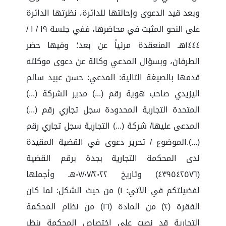
وبعد قيد الدعوى وإحالتها للدائرة، نظرتها الدائرة
على النحو المثبت في محاضرها، ففي جلسة ١٩ / ١ /
١٤٤٤هـ المنعقدة مرئياً عن بعد؛ وفيها حضر
الطرفان، وبسؤال المدعي وكالة عن دعوى موكلته
قدمها بالصيغة التالية: المدعي: حسن عبيد سالم
اليزيدي صاحب هوية رقم (...) مدير الشركة (...)
المتحدة التجارية المحدودة سجل تجاري رقم (...)
المدعى عليها/ شركة (...) التجارية سجل تجاري رقم
(...).الموضوع / تحرير دعوى في القضية المقيدة
لدى المحكمة التجارية بجدة برقم القضية
(٤٣٩٥٤٢٥٧٦) وتاريخ ٠٧/٠٧/٢٠٢٢هـ وأجملها
لفضيلتكم في الآتي: ١) من حيث الشكل: لما كان
الفقرة (٢) من المادة (١٦) من نظام المحكمة
التجارية قد نصت على اختصاص المحكمة بنظر