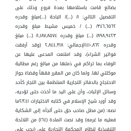
بضائع قامت باستلامها بعدة فروع وذلك على
التفصيل التالي: ١/ (...)/ الباحة (...)مبلغ وقدره
٣٤٦,٦٥٦٢/ (...) / خميس مشيط مبلغ وقدره
٨٩٨,٩٤٢٣/ (...) مبلغ وقدره ١,١٨٧,٨٥٧٤/ (...) مبلغ
وقدره ٤١٠,٨٦٢الإجمالي: ٢,٨٤٤,٣١٨ (وقد أرفقت
فواتير الشراء)، وقد امتنعت المدعى عليها عن
الوفاء بما تراكم في ذمتها من مبالغ رغم مطالبة
موكلتي لها. ولما كان من المقرر فقهاً وقضاءً جواز
الاحتجاج بالدفاتر التجارية المنتظمة بين التجار كأحد
وسائل الإثبات، وأن على اليد ما أخذت حتى تؤديه،
وقد أورد شيخ الإسلام في كتابه الاختيارات ٢/٢٤١ما
نصه: (من مطل صاحب حق حتى ألجأه إلى الشكاية
فعليه ما غرمه) وقد نصت المادة (١٦٤) من اللائحة
التنفيذية لنظام المحكمة التجارية على (يجب على