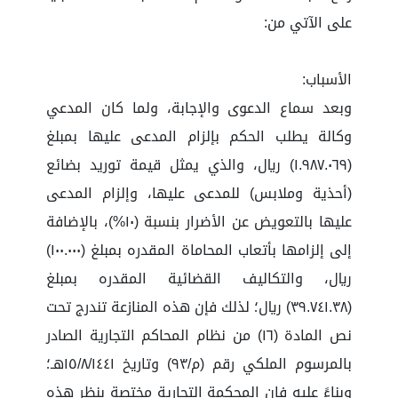
على الآتي من:
الأسباب:
وبعد سماع الدعوى والإجابة، ولما كان المدعي
وكالة يطلب الحكم بإلزام المدعى عليها بمبلغ
(١.٩٨٧.٠٦٩) ريال، والذي يمثل قيمة توريد بضائع
(أحذية وملابس) للمدعى عليها، وإلزام المدعى
عليها بالتعويض عن الأضرار بنسبة (١٠%)، بالإضافة
إلى إلزامها بأتعاب المحاماة المقدره بمبلغ (١٠٠.٠٠٠)
ريال، والتكاليف القضائية المقدره بمبلغ
(٣٩.٧٤١.٣٨) ريال؛ لذلك فإن هذه المنازعة تندرج تحت
نص المادة (١٦) من نظام المحاكم التجارية الصادر
بالمرسوم الملكي رقم (م/٩٣) وتاريخ ١٥/٨/١٤٤١هـ؛
وبناءً عليه فإن المحكمة التجارية مختصة بنظر هذه