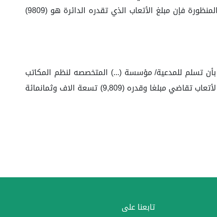
الوجه المعتاد دون زيادة أو نقصان لأن الضرر يقدر بالمثل المعتاد وبالنظر في مقدار مبلغ المطالبة المحكوم فيه والجلسات المنظورة فإن مبلغ الأتعاب الذي تقدره الدائرة هو (9809)
بأن تسلم للمدعية/ مؤسسة (...) المتخصصه لنظم المكاتب
للتجارة سجل تجاري رقم (...) مبلغا قدره (٩٨,٠٩٨.٧٥) ثمانية وتسعون ألفًا وثمانية وتسعون ريال وخمسة وسبعون هلله أضاف لأتعاب تقاضي مبلغا وقدره (9,809) تسعة الاف وثمانمائة
تابعنا على