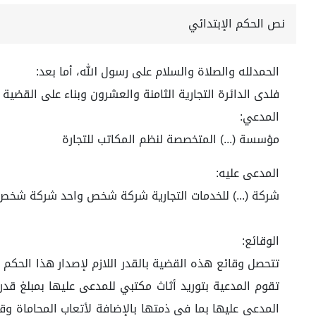
نص الحكم الإبتدائي
الحمدلله والصلاة والسلام على رسول الله، أما بعد:
فلدى الدائرة التجارية الثامنة والعشرون وبناء على القضية رقم 4471216491 لعام 4
المدعي:
مؤسسة (...) المتخصصة لنظم المكاتب للتجارة
المدعى عليه:
شركة (...) للخدمات التجارية شركة شخص واحد شركة شخص
الوقائع:
تتحصل وقائع هذه القضية بالقدر اللازم لإصدار هذا الحكم 