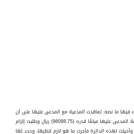
اء فيها ما نصه: تعاقدت المدعية مع المدعى عليها على أن
تقوم المدعية بتوريد أثاث مكتبي للمدعى عليها بمبلغ قدره (196197.57) ريال سدد منه مبلغ قدره (98099) ريال وتبقى بذمة المدعى عليها مبلغًا قدره (98098.75) ريال وطلبت إلزام
د الدعوى بالرقم المشار إليه أعلاه، وأحيلت لهذه الدائرة فأجرت ما هو لازم لنظرها، وحدد لها