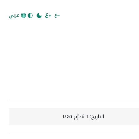
عربي
التاريخ:
٦ مُحرَّم ١٤٤٥