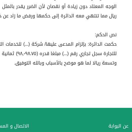
ريال مما تنتهي معه الدائرة إلى حكمها ورفض ما زاد عن ذ
نص الحكم:
حكمت الدائرة: بإلزام المدعى عليها/ شركة (...) للخدما
وتسعة ريالا لما هو موضح بالأسباب وبالله التوفيق.
عن البوابة
الاتصال و الم