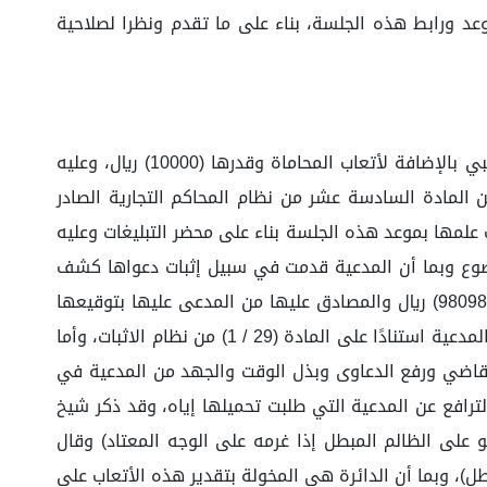
وعد ورابط هذه الجلسة، بناء على ما تقدم ونظرا لصلاحية
بما أن وكيل المدعية يطلب الحكم بإلزام المدعى عليها بمبلغ قدره (98098.75) ريال تمثل المتبقي من قيمة توريد أثاث مكتبي بالإضافة لأتعاب المحاماة وقدرها (10000) ريال، وعليه
لدعوى تكون من قبيل المنازعات التجارية، وعليه تختص المحاكم التجارية بنظر هذه الدعوى استنادا للفقرة (1) من المادة السادسة عشر من نظام المحاكم التجارية الصادر
مدعى عليها قد ثبت علمها بموعد هذه الجلسة بناء على محضر التبليغات وعليه
30) من نظام المحاكم التجارية، ومن حيث الموضوع وبما أن المدعية قدمت في سبيل إثبات دعواها كشف
حساب مؤرخ في 01 / 01 / 2022م بمبلغ قدره (98098.75) ريال ومطابقة رصيد مؤرخة في 01 / 01 / 2022م بمبلغ قدره (98098.75) ريال والمصادق عليها من المدعى عليها بتوقيعها
وبما أن الأصل عدم السداد والمدعى عليها لم تحضر أمام الدائرة رغم تبلغها الامر الذي تنتهي معه الدائرة إلى صحة دعوى المدعية استنادًا على المادة (29 / 1) من نظام الاثبات، وأما
لتقاضي ورفع الدعاوى وبذل الوقت والجهد من المدعية في
رافع عن المدعية التي طلبت تحميلها إياه، وقد ذكر شيخ
على الظالم المبطل إذا غرمه على الوجه المعتاد) وقال
)، وبما أن الدائرة هي المخولة بتقدير هذه الأتعاب على