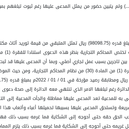
..) ولم يتبين حضور من يمثل المدعى عليها رغم ثبوت تبلغهم بم
فإن هذه ا
قم (م/93) في 15/8/1441هـ لكون النزاع بين تاجرين بسبب عمل تجاري أصلي، وبما أن ال
فإن الدائرة قررت سماع الدعوى والحكم فيها استنادا للفقرة (1) من المادة (
عى به للمدعية تعد المدعى عليها مماطلة والجأت المدعية إلى ا
يعة وتستحق المدعى عليها بسببها تحميلها أعباء وأتعاب هذا الت
حب الحق حقه حتى أحوجه إلى الشكاية فما غرمه بسبب ذلك فهو 
ل غريمه حتى أحوجه إلى الشكاية فما غرمه بسبب ذلك يلزم المماطل