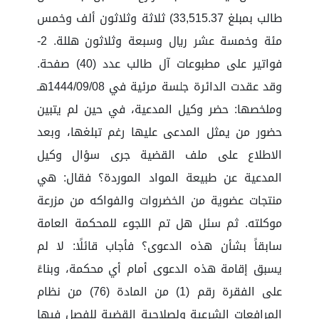
طالب بمبلغ 33,515.37) ثلاثة وثلاثون ألف وخمس
مئة وخمسة عشر ريال وسبعة وثلاثون هللة. 2-
فواتير على مطبوعات آل طالب عدد (40) صفحة.
وقد عقدت الدائرة جلسة مرئية في 1444/09/08هـ
وملخصها: حضر وكيل المدعية، في حين لم يتبين
حضور من يمثل المدعى عليها رغم تبلغها، وبعد
الاطلاع على ملف القضية جرى سؤال وكيل
المدعية عن طبيعة المواد الموردة؟ فقال: هي
منتجات عضوية من الخضروات والفواكه من مزرعة
موكلته. ثم سئل هل تم اللجوء للمحكمة العامة
سابقاً بشأن هذه الدعوى؟ فأجاب قائلًا: لا لم
يسبق إقامة هذه الدعوى أمام أي محكمة، وبناءً
على الفقرة رقم (1) من المادة (76) من نظام
المرافعات الشرعية ولصلاحية القضية للفصل فيها