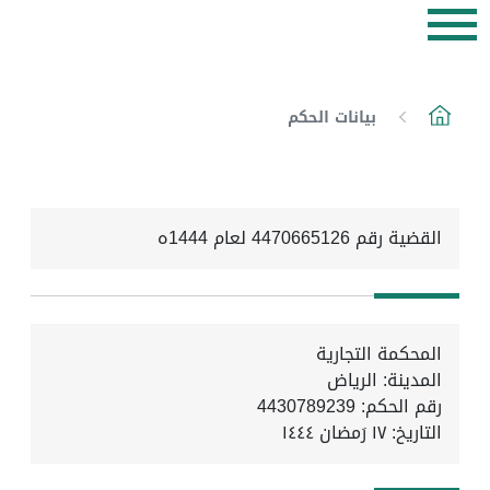
بيانات الحكم
القضية رقم 4470665126 لعام 1444ه
المحكمة التجارية
المدينة: الرياض
رقم الحكم: 4430789239
التاريخ:
١٧ رَمضان ١٤٤٤