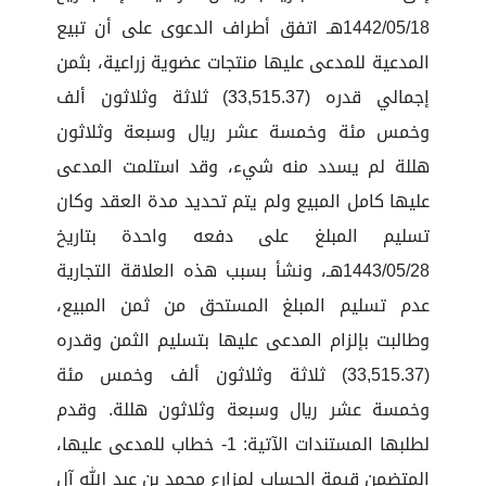
1442/05/18هـ اتفق أطراف الدعوى على أن تبيع
المدعية للمدعى عليها منتجات عضوية زراعية، بثمن
إجمالي قدره (33,515.37) ثلاثة وثلاثون ألف
وخمس مئة وخمسة عشر ريال وسبعة وثلاثون
هللة لم يسدد منه شيء، وقد استلمت المدعى
عليها كامل المبيع ولم يتم تحديد مدة العقد وكان
تسليم المبلغ على دفعه واحدة بتاريخ
1443/05/28هـ، ونشأ بسبب هذه العلاقة التجارية
عدم تسليم المبلغ المستحق من ثمن المبيع،
وطالبت بإلزام المدعى عليها بتسليم الثمن وقدره
(33,515.37) ثلاثة وثلاثون ألف وخمس مئة
وخمسة عشر ريال وسبعة وثلاثون هللة. وقدم
لطلبها المستندات الآتية: 1- خطاب للمدعى عليها،
المتضمن قيمة الحساب لمزارع محمد بن عبد الله آل