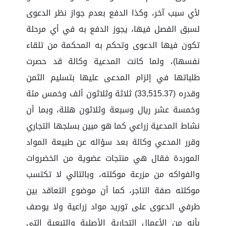
لأي سبب آخر، وكذا الدفع بعدم جواز نظر الدعوى
لسبق الفصل فيها، يجوز الدفع به في أي مرحلة
تكون فيها الدعوى وتحكم به المحكمة من تلقاء
نفسها)، ولما كانت المدعية وكالة قد حصرت
طلباتها في إلزام المدعى عليها بتسليم الثمن
وقدره (33,515.37) ثلاثة وثلاثون ألف وخمس مئة
وخمسة عشر ريال وسبعة وثلاثون هللة، وبما أن
نشاط المدعية زراعي كما هو مبين بسلجها التجاري
وقرر المدعي وكالة بعد سؤاله عن طبيعة المواد
الموردة فقال هي منتجات عضوية من الخضروات
والفواكه من مزرعة موكلته، وبالتالي لا تكتسب
موكلته صفة التاجر، كما أن موضوع التعاقد بين
طرفي الدعوى على توريد مواد زراعية ولا يوصف
بأنه من الأعمال التجارية الأصلية والتبعية التي