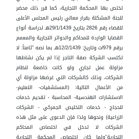
تختص بها المحكمة التجارية، كما قرر ذلك محضر
للجنة المشكلة بقرار معالي رئيس المجلس الأعلى
للقضاء رقم 2826 بتاريخ 29/1/1439هـ لدراسة أنواع
القضايا الواردة للمحاكم والدوائر التجارية والمعمم
برقم 979/ت وتاريخ: 12/2/1439هـ بما نصه "ثامناً: لا
تكتسب الشركة صفة التاجر إذا لم يكن نشاطها
مزاولة عمل تجاري ولو كانت خاضعة لنظام
الشركات، وذلك كالشركات التي غرضها مزاولة أي
من الأعمال التالية: (المستشفيات- التعليم-
الاستشارات الهندسية- المحاسبة - تقديم خدمات
للحجاج - خدمات التخليص الجمركي - الشركات
الزراعية) ونحوها ولذا فإن الدعوى على مثل هذه
الشركات لا تدخل في اختصاص المحاكم
التجارية"ولما كان اختصاص المحكمة التجارية