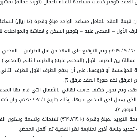
العقد بتوفير خدمات مساعدة للقيام بأعمال (توريد عمالة) بمشروع (
 (١٩ ريال) لساعة، ويقوم الطرف الأول – المدعى عليه – بتوفير السكن والاعاشة وا
بعة للمؤسسة أو فروعها، على أن يدفع الطرف الأول للطرف الثا
(٦) وعليه نلتمس من فضيلتكم الزام المدعى عليه بدفع قيمة 
تحديد جلسة أخرى لمتابعة نظر القضية ثم أقفل المحضر.