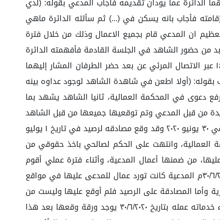
تهم أعلاه، وقد سألتهما الدائرة عما يودان تقديمه فأجاب المدعي بقوله: (لدي
امته فأجاب بانه يسكن في (...) ثم سألته الدائرة ماهي
العظيم ان المدعي قام بجميع الاعمال وذلك من خلال فترة
بد من حضور الشاهد في الجلسة القادمة فأفهمته الدائرة
بالحضور فاستعد بذلك وعليه قررت الدائرة تحديد موعد آخر ثم أقفل المحضر.وفي هذه الجلسة المنعقدة بتاريخ ٢٢ / ٨ / ١٤٤٤ عبر الاتصال المرئي عن بعد حضر الطرفان المشار إليهما
اب بقوله: (أولا اطعن في شاهدة الشاهد لوجود عداوه بينه
فع دعوى في المحكمة العمالية، ثانيا الشاهد يشهد بما
عديدة من قبل المدعي وتم توقعيها جميعها من قبل الشاهد
كما تم توقيع اكثر من ثلاث نسخ في نفس التاريخ لمطابقة الرصيد بمبالغ مختلفة رابعا تم اخطار الشاهد بأعفاه من خدماتة في ٣٠ يونيو ٢٠٢٠ وقد وقع مصادقه لرصيد في تاريخ ١ يوليو
مة العمالية، وانتهت على الحكم لصالحي باخذ حقوقي من
ها، من ضمنها أعمال المدعية، وأثناء فترة عملي أقوم
بتوقيع الأعمال التي نفذت شهريا وإرسالها للمكتب الرئيسي كنت مع المدعى عليها من تاريخ ١/٧/٢٠١٩ إلى آخر دوام يوم ٣٠/٦/٢٠٢٠م المدعية كانت تورد عمال للمدعى عليها في مواقع
هرية وأما المصادقة على الرصيد فلم أوقع عليها وليست من
اختصاصي بل من اختصاص المحاسب أنا فقط قمت بتوقيع المستخلصات، ثم عقب المدعى عليه بان الشاهد أقر بأنه تم انهاء خدماته عمله بتاريخ ٣٠/٦/٢٠٢٠ يوجد ورقة وقعها بعد هذا