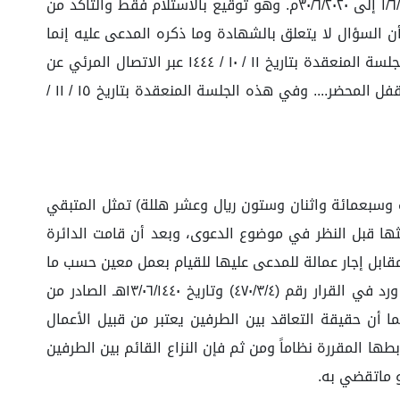
التاريخ أي بتاريخ ١/٧/٢٠٢٠ ؟ وبعرض ذلك على الشاهد أجاب بقوله هي الإعمال التي تخص أعمال المدعية في شهر ٦ من ١/٦/٢٠٢٠ إلى ٣٠/٦/٢٠٢٠م. وهو توقيع بالاستلام فقط والتأكد من
ن السؤال لا يتعلق بالشهادة وما ذكره المدعى عليه إنما
هي مطالبة بحقوق وليست عداوة وقد تم التوقيع على كشف الحساب اثناء عمل الشاهد وقبل انهاء خدماته). وفي هذه الجلسة المنعقدة بتاريخ ١١ / ١٠ / ١٤٤٤ عبر الاتصال المرئي عن
بعد حضر الطرفان وقررا الاكتفاء بما سبق تقديمه وعليه قررت الدائرة تحديد موعد لدراسة القضية تمهيدا للفصل فيها ثم أقفل المحضر.... وفي هذه الجلسة المنعقدة بتاريخ ١٥ / ١١ /
 وسبعمائة واثنان وستون ريال وعشر هللة) تمثل المتبقي
ثها قبل النظر في موضوع الدعوى، وبعد أن قامت الدائرة
مقابل إجار عمالة للمدعى عليها للقيام بعمل معين حسب ما
تم الاتفاق عليه بين الطرفين، وحيث إن هذا العمل يعتبر من الأعمال الخدمية التي تخلو من الصفة والطبيعة التجارية لما ورد في القرار رقم (٤٧٠/٣/٤) وتاريخ ١٣/٠٦/١٤٤٠هـ الصادر من
ما أن حقيقة التعاقد بين الطرفين يعتبر من قبيل الأعمال
ها المقررة نظاماً ومن ثم فإن النزاع القائم بين الطرفين
هو ماتقضي به.