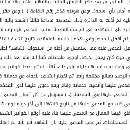
ة المنعقدة بتاريخ ٢٥ / ٧ / ١٤٤٤ عبر الاتصال المرئي عن بعد حضر الطرفان المثبت بيانا
ب بأن اسمه(...)وعن هويته فذكر رقم الاقامة (...) وعن مقر إق
ثم أذنت له الدائرة بأداء شهادته فأداها قائلاً (أشهد بالله 
الرد على الشهادة في الجلسة القادمة وطلب المدعى عليه بانه لا
ل وكيل المدعى عليه عما استمهل من أجله من استجواب الشاهد؟ اج
ي حيث كان يعمل لديها، لوجود ملاحظات كما انه قام بعد ذلك بر
 وقت عمله فما هو دليلة على ذلك، ثالثا انه تم اصدار فواتير 
 المدعى عليها وأنهيت خدماته وقام برفع دعوى عليها لدى المحك
لمدعى عليها في المنطقة (...) مسؤول عن كل أعمال المدعى علي
لوا فيها العمال مع المدعى عليها بناء عليه أوقع الفواتير الش