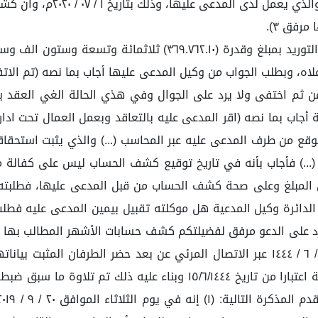
وعليه نلتمس من فضيلتكم الزام المدعى عليه بدفع قيمة التوريد بم
اب بما نصه (اقر المدعى عليه بالتعاقد وبعمل العمال تحت ادار
لمبلغ وعلى صحة كشف الحساب من قبل المدعى عليها، فطلبته ا
لدائرة وكيل المدعية هل موكلته تقبيل بيمين المدعى عليه فطل
قم ٤٤١٠٥٨٥١٧٣ بتاريخ ٢٥ / ٥ / ١٤٤٤ مذكرة الرد على الدعو مرفق لفضيلتكم كشف حسابات
وتأريخ ١٢/٦/١٤٤٤ بتكليفي بالعمل في الدائرة التجارية الثانية اعتبارا م