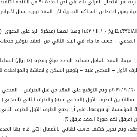
وفي هذه الجلسة بتاريخ ٨ / ١١ / ١٤٤٣ افتتحت 
قضية وفق اختصاص المحاكم التجارية لأن العقد توريد عمال لأغرا
لمدعي – حسب ما جاء في البند الثاني من العقد بتوفير خدمات مس
 (١٩ ريال) لساعة، ويقوم الطرف الأول – المدعى عليه – بتوفير السكن والاعاشة وا
بعة للمؤسسة أو فروعها، على أن يدفع الطرف الأول للطرف الثا