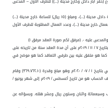
حفر آبار داخل وخارج مدينة (...)) للطرف الأول – المدعى
(٢) وتم الاتفاق على أيام العمل (٢٦) يوماً في الشهر، وأن قيمة العقد للعامل مساعد الواحد مبلغ وقدرة (١٤ ريال) للساعة داخل مدينة (...)، ومبلغ (١٥ ريال) للساعة خارج مدينة (...)
لمواصلات للعمال خارج مدينة (...)، وعدد العمال المطلوبة للطرف الأول
(٤) وعلى أثر هذا الاتفاق والتعاقد تم إبرام عقد (عقد إيجار عمالة) بين الطرف الأول (المدعى عليه) والطرف الثاني (المدعي) بتاريخ ٧ / ١١ / ٢٠١٩م على أن مدة العقد سنة من تاريخه على
ني كما هو متفق عليه بين طرفي التعاقد كما هو موضح في
(٥) قام الطرف الثاني (المدعي) بتنفيذ ما التزم به في العقد، وتم تحرير كشف حاسب نهائي بالأعمال التي قام بها المدعي بتاريخ ١ / ٠٧ / ٢٠٢٠م وهو مبلغ وقدرة (٣٦٩.٧٦٢.١٠) وقام
المدعى عليه بالمصادقة عليها بالتوقيع عليها من قبل (...)والذي يعمل لدى المدعى عليها، وذلك بتاريخ ١ / ٠٧ / ٢٠٢٠م، وان كشف الحساب هو من تاريخ أغسطس / ٢٠١٩م إلى شهر يونيو /
التوريد بمبلغ وقدرة (٣٦٩.٧٦٢.١٠) ثلاثمائة وتسعة وستون الف وسبعمائة واثنان وستون ريال وعشر هلله. وبسؤاله عن