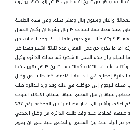
المدعى عليه بالمصادقة عليها بالتوقيع عليها من قبل (...) والذي يعمل لدى المدعى عليها، وذلك بتاريخ ١ / ٠٧ / ٢٠٢٠م، وان كشف الحساب هو من تاريخ أغسطس / ٢٠١٩م إلى شهر يونيو /
بلغ وقدرة (٣٦٩.٧٦٢.١٠) ثلاثمائة وتسعة وستون الف وسبعمائة واثنان وستون ريال وعشر هلله. وفي هذه الجلسة
المنعقدة بتاريخ ٢٨ / ١١ / ١٤٤٣ حضر الطرفان المشار إليهم أعلاه، وبطلب الجواب من وكيل المدعى عليها أجاب بما نصه (تم الاتفاق بعقد مدته سنه للساعه ١٩ ريال بشرط ان يكون العمال
ع الكفالة استمر معي ٣ اشهر وتم دفع رواتب العمال ومن ثم اختفى ولا يرد على الجوال وفي هذي الحالة الغي العقد بعام ٢٠١٩ وتفاجأنا برفع دعوى علما ان لا يوجد ايميلات من
ته اما ما ذكره من عمل العمال مدة ثلاثة اشهر فهذا غير
صحيح ومما يثبت ذلك كشف الحساب المرفق بالدعوى والموقع من طرف المدعى عليه عبر المحاسب (...) والذي يثبت استحقاقنا للمبلغ وان مدة العمل ١١ شهر) كما سألت الدائرة وكيل
المدعى عليه عن كشف الحساب الموقع من قبل المحاسب (...) فأجاب بأنه في تاريخ توقيع كشف الحساب ليس على كفالة موكلته، وأنه قد انتقلت كفالته من تاريخ ٢٠١٩م تقريباً، كما
لدائرة إحضاره في الجلسة القادمة، كما طلبت من وكيل
ب مهلة للرجوع إلى موكلته في ذلك وقد ورد للدائرة طلب
 الأشهر المطالب بها مصادق عليها ن قبل المدعى عليها وخطاب الانهاء الموجه
الى المحاسب (...) وفي هذه الجلسة المنعقدة بتاريخ ٢٥ / ٦ / ١٤٤٤ عبر الاتصال المرئي عن بعد حضر الطرفان المثبت بياناتهم أعلاه، وأشير إلى قرار فضيلة رئيس المحكمة رقم ٢/٤٤
ن تاريخ ١٥/٦/١٤٤٤ وبناء عليه ذلك تم تلاوة ما سبق ضبطه عليهم فصادقا عليه وقد طلبت الدائرة من وكيل المدعي
تقديم مذكرة بتحرير دعوى موكله وحصر طلباته وبيناته، فقدم المذكرة التالية: (١) إنه في يوم الثلاثاء الموافق ٢٠ / ٩ / ٢٠١٩م تم إبرام عقد بين المدعى والمدعى عليه على أن يقوم