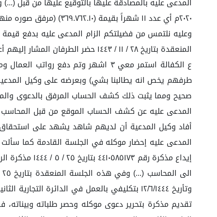
٢٠٢٠م أي عدد ١١ شهراً بقيمة (٣٦٩.٧٦٢.١٠) (مرفق صوره منها مرفق ٣).
طرفهم يخص انه يطالبنا بشي) وبعرضه على وكيل المدعية أج
أفاد وكيل المدعية أن لديهم شاهد يشهد على استحقاق ا
المدعى عليه إحضار موكله في الجلسة القادمة كما سألت ا
إيداع مذكرة ر