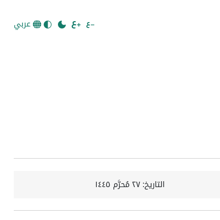
عربي
التاريخ:
٢٧ مُحرَّم ١٤٤٥