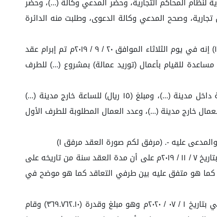
الجلسة التحضيرية عبر الاتصال المرئي بناء على نص المادة ٩٠ من اللائحة التنفيذية لنظام المحاكم التجارية، وحضر المدعي وكالة (...)، وحضر
ض تجارية، وصحح المدعي وكالة الدعوى، وطلبت منه الدائرة
وقد ورد للدائرة طلب إيداع مذكرة من وكيل المدعي رقم ٤٣٣٥١٨١١٠بتاريخ ١٠ / ١١ / ١٤٤٣ وهذا نصها (مذكرة الرد على الدعوى: (١) إنه في يوم الثلاثاء الموافق ٢٠ / ٩ / ٢٠١٩م تم إبرام عقد
اعدة للقيام بأعمال (توريد عمالة) بمشروع (...) للطرف
(٢) وتم الاتفاق على أيام العمل (٢٦) يوماً في الشهر، وأن قيمة العقد للعامل مساعد الواحد مبلغ وقدرة (١٤ ريال) للساعة داخل مدينة (...)، ومبلغ (١٥ ريال) للساعة خارج مدينة (...)
لمواصلات للعمال خارج مدينة (...)، وعدد العمال المطلوبة للطرف الأول
(٤) وعلى أثر هذا الاتفاق والتعاقد تم إبرام عقد (عقد إيجار عمالة) بين الطرف الأول (المدعى عليه) والطرف الثاني (المدعي) بتاريخ ٧ / ١١ / ٢٠١٩م على أن مدة العقد سنة من تاريخه على
ني كما هو متفق عليه بين طرفي التعاقد كما هو موضح في
(٥) قام الطرف الثاني (المدعي) بتنفيذ ما التزم به في العقد، وتم تحرير كشف حاسب نهائي بالأعمال التي قام بها المدعي بتاريخ ١ / ٠٧ / ٢٠٢٠م وهو مبلغ وقدرة (٣٦٩.٧٦٢.١٠) وقام