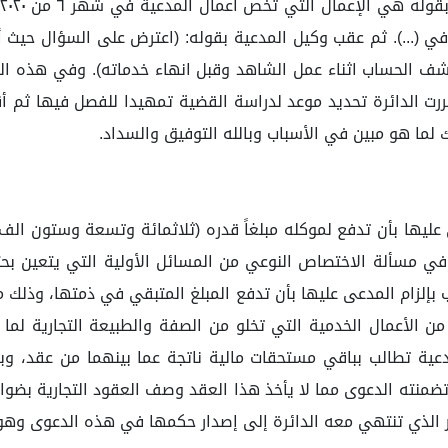
ي (...). ثم عقب وكيل المدعية بقوله: (اعترض على السؤال حيث أ
عليها بأن تدفع لموكله مبلغاً قدره (ثلاثمائة وتسعة وستون الف
 في مسألة الاختصاص النوعي من المسائل الأولية التي يتعين بح
بإلزام المدعى عليها بأن تدفع المبلغ المتبقي في ذمتها، وذلك 
لمدعية تطالب بباقي مستحقات مالية ناتجة عما بينهما من عقد، وب
تضمنته الدعوى مما لا يأخذ هذا العقد وصف العقود التجارية بضوابط
 ، الأمر الذي تنتهي معه الدائرة إلى إصدار حكمها في هذه الدعوى و