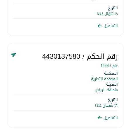
التاريخ
١٨ شوّال ١٤٤٤
التفاصيل
رقم الحكم
/ 4430137580
عام /
1444
المحكمة
المحكمة التجارية
المدينة
منطقة الرياض
التاريخ
٢٢ شَعبان ١٤٤٤
التفاصيل