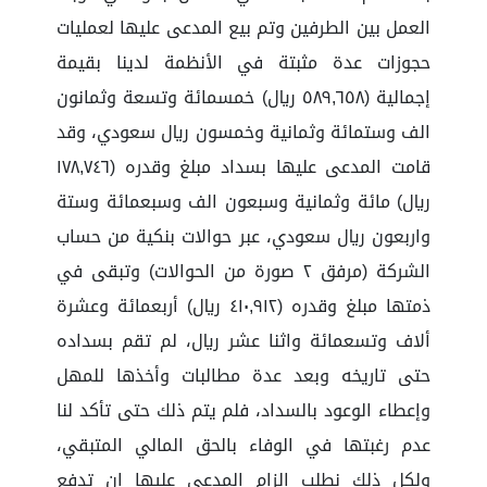
العمل بين الطرفين وتم بيع المدعى عليها لعمليات
حجوزات عدة مثبتة في الأنظمة لدينا بقيمة
إجمالية (٥٨٩,٦٥٨ ريال) خمسمائة وتسعة وثمانون
الف وستمائة وثمانية وخمسون ريال سعودي، وقد
قامت المدعى عليها بسداد مبلغ وقدره (١٧٨,٧٤٦
ريال) مائة وثمانية وسبعون الف وسبعمائة وستة
واربعون ريال سعودي، عبر حوالات بنكية من حساب
الشركة (مرفق ٢ صورة من الحوالات) وتبقى في
ذمتها مبلغ وقدره (٤١٠,٩١٢ ريال) أربعمائة وعشرة
ألاف وتسعمائة واثنا عشر ريال، لم تقم بسداده
حتى تاريخه وبعد عدة مطالبات وأخذها للمهل
وإعطاء الوعود بالسداد، فلم يتم ذلك حتى تأكد لنا
عدم رغبتها في الوفاء بالحق المالي المتبقي،
ولكل ذلك نطلب إلزام المدعى عليها ان تدفع