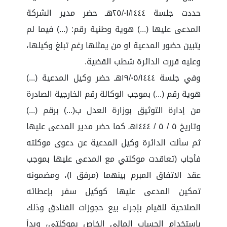
حددت جلسة ٢٥/٠١/١٤٤٤هـ حضر مدير الشركة
المدعى عليها (...) هوية وطنية رقم: (...) فيما لم
يتبين حضور المدعية او من يمثلها رغم تبلغ وكيلها،
وعليه قررت الدائرة شطب القضية.
وفي جلسة ١٩/٠٥/١٤٤٤هـ حضر وكيل المدعية (...)
هوية رقم (...) بموجب الوكالة رقم الخارجية الصادرة
من إدارة التوثيق بوزارة العدل ب(...) برقم (...)
وتاريخ ٥ / ٥ / ١٤٤٤هـ كما حضر مدير المدعى عليها
ثم سألت الدائرة وكيل المدعية عن دعوى موكلته
فأجاب (تعاقدت موكلتي مع المدعى عليها بموجب
عقد الاتفاق المبرم بينهما (مرفق ١)، ومضمونه
تمكين المدعى عليها كوكيل سفر بإعطائه
الصلاحية للقيام بإجراء بيع حجوزات الفنادق وذلك
باستخدام الحساب المالي الخاص بموكلتي، وبدأ