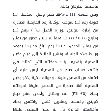
فاستعد الطرفان بذلك.
وفي جلسة ٠٢/٠٧/١٤٤٤هـ حضر وكيل المدعية (...)
هوية رقم (...) بموجب الوكالة رقم الخارجية الصادرة
من إدارة التوثيق بوزارة العدل ب(...) برقم (...)
وتاريخ ٥ / ٥ / ١٤٤٤هـ، فيما لم يتبين حضور من يمثل
من يمثل المدعى عليها رغم تبلغ مديرها بموعد
ورابط هذه الجلسة، وتشير الدائرة إلى قيام وكيل
المدعية بتقديم بينات موكلته التي تمثلت في
كشف حساب صادر من المدعية ليس عليه أي
اعتماد من المدعى عليها، وحوالة بنكية يذكر وكيل
المدعية أنها صادرة من المدعى عليها لموكلته
بمبلغ (١٢١١.٠٢٥) ألف ومئتان وأحدى عشر دينار
كويتي وخمسة وعشرين فلس، واكتفى بذلك
وأفهمته الدائرة بأن له يمين المدعى عليها