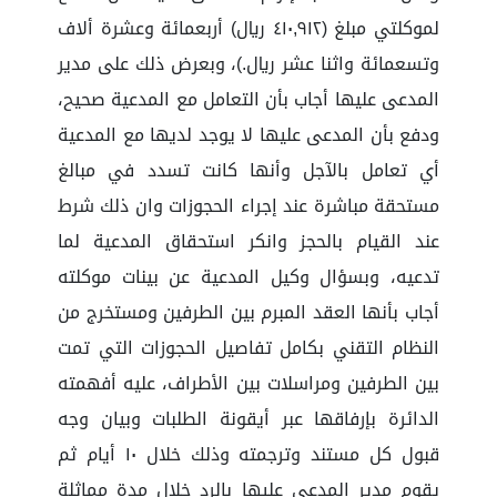
لموكلتي مبلغ (٤١٠,٩١٢ ريال) أربعمائة وعشرة ألاف
وتسعمائة واثنا عشر ريال.)، وبعرض ذلك على مدير
المدعى عليها أجاب بأن التعامل مع المدعية صحيح،
ودفع بأن المدعى عليها لا يوجد لديها مع المدعية
أي تعامل بالآجل وأنها كانت تسدد في مبالغ
مستحقة مباشرة عند إجراء الحجوزات وان ذلك شرط
عند القيام بالحجز وانكر استحقاق المدعية لما
تدعيه، وبسؤال وكيل المدعية عن بينات موكلته
أجاب بأنها العقد المبرم بين الطرفين ومستخرج من
النظام التقني بكامل تفاصيل الحجوزات التي تمت
بين الطرفين ومراسلات بين الأطراف، عليه أفهمته
الدائرة بإرفاقها عبر أيقونة الطلبات وبيان وجه
قبول كل مستند وترجمته وذلك خلال ١٠ أيام ثم
يقوم مدير المدعى عليها بالرد خلال مدة مماثلة