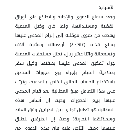
الأسباب:
وبعد سماع الدعوى والإجابة والاطلاع على أوراق
القضية ومستنداتها، ولما كان وكيل المدعية
يهدف من دعوى موكلته إلى إلزام المدعى عليها
بمبلغ قدره (٤١٠,٩١٢) أربعمائة وعشرة آلاف
وتسعمائة واثنا عشر ريال، تمثل مستحقات المدعية
جراء تمكين المدعى عليها بصفتها وكيل سفر
بصلاحية القيام بإجراء بيع حجوزات الفنادق
باستخدام الحساب المالي الخاص بالمدعية، وترتب
على هذا التعامل مبلغ المطالبة بعد قيام المدعى
عليها ببيع الحجوزات، وحيث إن أساس هذه
المطالبة هو تعامل تجاري بين الطرفين وفق العقد
وسجلاتهما التجارية؛ وحيث إن الطرفين ينطبق
عليهما وصف التاجر، عليه فإن هذه الدعوى من