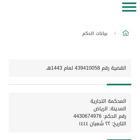
بيانات الحكم
القضية رقم 439410058 لعام 1443هـ
المحكمة التجارية
المدينة: الرياض
رقم الحكم: 4430674976
التاريخ:
٢٢ شَعبان ١٤٤٤