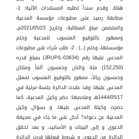
هللة. وقدم سنداً لطلبه المستندات الآتية: 1-
مطابقة رصيد على مطبوعات مؤسسة المدعية
والمتضمن مبلغ المطالبة، وتاريخ 2021/05/23م،
وممهور بالتوقيع المنسوب للمدعية وختم
مؤسستها، وختم (...) . 2- طلب شراء على مطبوعات
المدعى عليها رقم (JRUP/L-03634) بمبلغ قدره
(152,250) مئة واثنان وخمسون ألفاً ومئتان
وخمسون ريالاً، ممهور بالتوقيع المنسوب لممثل
المدعى عليها. وقد عقدت الدائرة جلسة مرئية في
1444/05/17هـ وملخصها: حضر وكيل المدعية، كما
حضرت وكيلة المدعى عليها، و بسؤال وكيل
المدعية عن دعواه؟ أحال على ما جاء في صحيفة
الدعوى و إلى البينات و الأسانيد، و بعد تحقق
الدائرة من الدعوى و شروط قبولها قررت الدائرة