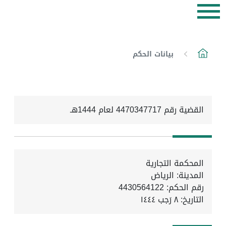
بيانات الحكم
القضية رقم 4470347717 لعام 1444هـ
المحكمة التجارية
المدينة: الرياض
رقم الحكم: 4430564122
التاريخ:
٨ رَجب ١٤٤٤