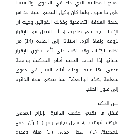
بمبلغ المطالبة الذي جاء في الدعوى. وتأسيساً
على ما سبق، ولما كان وكيل المدعى عليه قد أقر
بصحة العلاقة التعاقدية وكذلك الفواتير، وحيث أن
الإقرار حجة على صاحبه، إذ أن الأصل في الإقرار
لزومه ونفاذ أثره، استنادّا إلى المادة (14) من
نظام الإثبات وقد نصَّت على أنَّه "يكون الإقرار
قضائياً إذا اعترف الخصم أمام المحكمة بواقعة
مدعى بها عليه، وذلك أثناء السير في دعوى
متعلقة بهذه الواقعة."، مما تنتهي معه الدائرة
إلى قبول الطلب.
نص الحكم:
فلكل ما تقدم، حكمت الدائرة: بإلزام المدعى
عليها/ شركة (...)، سجل تجاري رقم (...) بأن تدفع
للمدعية/ (...)، سجل مدني (...) مبلغ وقدره