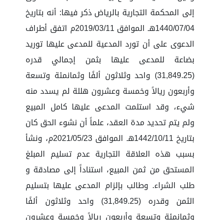
إلى المحكمة التجارية بالرياض ذكر فيها: أنه بتاريخ
1440/07/04هـ الموافق 2019/03/11م اتفق أطراف
الدعوى على أن تورد المدعية للمدعى عليها توريد
بضاعة للمدعى عليها بثمن إجمالي قدره
(31,849.25) واحد وثلاثون ألفًا وثمانمئة وتسعة
وأربعون ريالاً وخمسة وعشرون هللة لم يسدد منه
شيء، وقد استلمت المدعى عليها كامل المبيع
ولم يتم تحديد مدة العقد، علماً أن نشوء الحق كان
بتاريخ 1442/10/11هـ الموافق 2021/05/23م، ونشأ
بسبب هذه العلاقة التجارية عدم تسليم المبلغ
المستحق من ثمن المبيع، استناداً إلى مصادقة و
طلب الشراء. وطالب بإلزام المدعى عليها بتسليم
الثمن وقدره (31,849.25) واحد وثلاثون ألفًا
وثمانمئة وتسعة وأربعون ريالاً وخمسة وعشرون