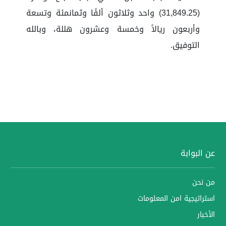
(31,849.25) واحد وثلاثون ألفًا وثمانمئة وتسعة
وأربعون ريالاً وخمسة وعشرون هللة، وبالله
التوفيق.
عن البوابة
من نحن
استراتيجية امن المعلومات
الأخبار