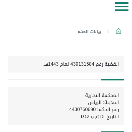
بيانات الحكم
القضية رقم 439131584 لعام 1443هـ
المحكمة التجارية
المدينة: الرياض
رقم الحكم: 4430760690
التاريخ:
١٤ رَجب ١٤٤٤