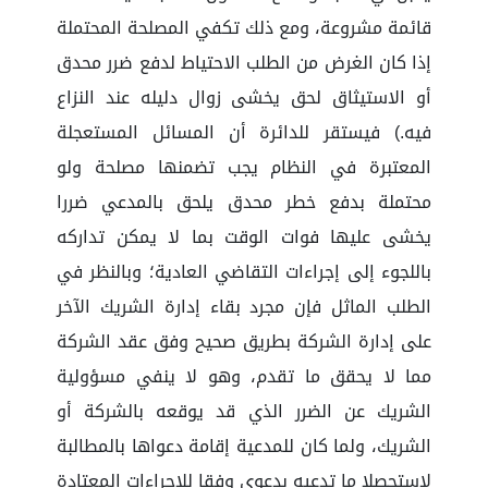
قائمة مشروعة، ومع ذلك تكفي المصلحة المحتملة
إذا كان الغرض من الطلب الاحتياط لدفع ضرر محدق
أو الاستيثاق لحق يخشى زوال دليله عند النزاع
فيه.) فيستقر للدائرة أن المسائل المستعجلة
المعتبرة في النظام يجب تضمنها مصلحة ولو
محتملة بدفع خطر محدق يلحق بالمدعي ضررا
يخشى عليها فوات الوقت بما لا يمكن تداركه
باللجوء إلى إجراءات التقاضي العادية؛ وبالنظر في
الطلب الماثل فإن مجرد بقاء إدارة الشريك الآخر
على إدارة الشركة بطريق صحيح وفق عقد الشركة
مما لا يحقق ما تقدم، وهو لا ينفي مسؤولية
الشريك عن الضرر الذي قد يوقعه بالشركة أو
الشريك، ولما كان للمدعية إقامة دعواها بالمطالبة
لاستحصلا ما تدعيه بدعوى وفقا للإجراءات المعتادة