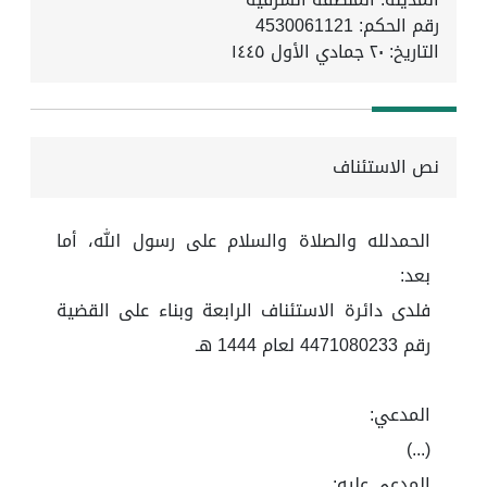
رقم الحكم: 4530061121
التاريخ:
٢٠ جمادي الأول ١٤٤٥
نص الاستئناف
الحمدلله والصلاة والسلام على رسول الله، أما
بعد:
فلدى دائرة الاستئناف الرابعة وبناء على القضية
رقم 4471080233 لعام 1444 هـ
المدعي:
(...)
المدعى عليه: