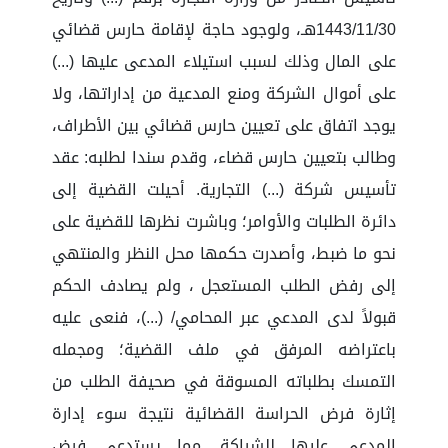
1443/11/30هـ، ولوجود حاجة لإقامة حارس قضائي
على المال وذلك لسبب استيلاء المدعى عليها (...)
على أموال الشركة ومنع المدعية من إداراتها، ولا
يوجد اتفاق على تعيين حارس قضائي بين الأطراف،
وطالب بتعيين حارس قضاء، وقدم سندا لطلبه: عقد
تأسيس شركة (...) التجارية. أحيلت القضية إلى
دائرة الطلبات والأوامر؛ وباشرت نظرها للقضية على
نحو ما ضبط، وأصدرت حكمها محل النظر والمنتهي
إلى رفض الطلب المستعجل ، ولم يصادف الحكم
قبولاً لدى المدعي عبر المحامي/ (...)، فنعى عليه
باعتراضه المرفق في ملف القضية؛ ومجمله
التمسك بطلباته المسوقة في صحيفة الطلب من
إثارة فرض الحراسة القضائية نتيجة سوء إدارة
المدعى عليها للشراكة. مما يستدعي فرض