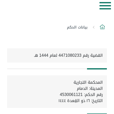
بيانات الحكم
القضية رقم 4471080233 لعام 1444 هـ
المحكمة التجارية
المدينة: الدمام
رقم الحكم: 4530061121
التاريخ:
١٦ ذو القِعدة ١٤٤٤