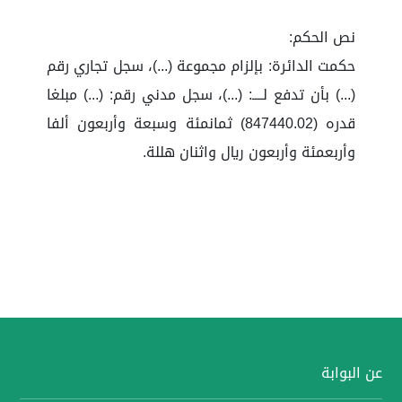
نص الحكم:
حكمت الدائرة: بإلزام مجموعة (...)، سجل تجاري رقم
(...) بأن تدفع لــــ: (...)، سجل مدني رقم: (...) مبلغا
قدره (847440.02) ثمانمئة وسبعة وأربعون ألفا
وأربعمئة وأربعون ريال واثنان هللة.
عن البوابة