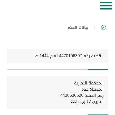
بيانات الحكم
القضية رقم 4470106397 لعام 1444 هـ
المحكمة التجارية
المدينة: جدة
رقم الحكم: 4430636526
التاريخ:
٢٧ رَجب ١٤٤٤