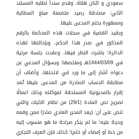
سعودي و اثنان هللة، وقدم سنداً لطلبه المستند
الآتي: مصادقة رصيد متضمنة مبلغ المطالبة
وممهورة بختم المدعى عليها.
وبقيد القضية في سجلات هذه المحكمة بالرقم
المذكور في صدر هذا الحكم، وبإحالتها لهذه
الدائرة؛ باشرت النظر فيها، وعقدت جلسة مرئية
في ‏09‏/03‏/1444هـ وملخصها: وبسؤال المدعي عن
دعواه أشار إلى ما ورد في لائحتها، وأضاف أن
مطابقة الحساب الصادرة من المدعى عليها تُعد
إقرار بالمديونية المستحقة لموكلته وذلك اعمالًا
لصريح نص المادة (29/1) من نظام الاثبات والتي
تنص على أن: (يعد المحرر العادي صادرًا ممن وقعه
وحجة عليه؛ ما لم ينكر صراحة ما هو منسوب إليه
من خط أو إمضاء أو ختم)؛ كذلك فإن العرف التجاري