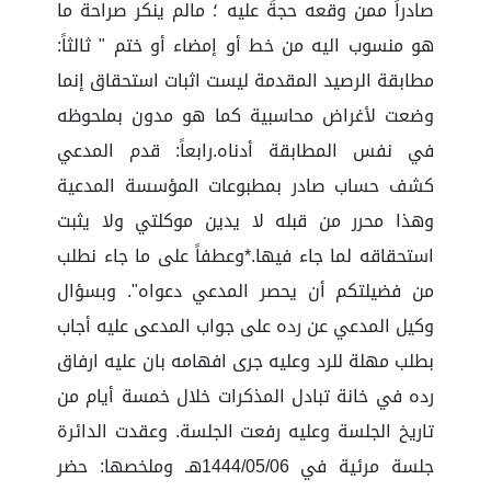
صادراً ممن وقعه حجةً عليه ؛ مالم ينكر صراحة ما
هو منسوب اليه من خط أو إمضاء أو ختم " ثالثاً:
مطابقة الرصيد المقدمة ليست اثبات استحقاق إنما
وضعت لأغراض محاسبية كما هو مدون بملحوظه
في نفس المطابقة أدناه.رابعاً: قدم المدعي
كشف حساب صادر بمطبوعات المؤسسة المدعية
وهذا محرر من قبله لا يدين موكلتي ولا يثبت
استحقاقه لما جاء فيها.*وعطفاً على ما جاء نطلب
من فضيلتكم أن يحصر المدعي دعواه". وبسؤال
وكيل المدعي عن رده على جواب المدعى عليه أجاب
بطلب مهلة للرد وعليه جرى افهامه بان عليه ارفاق
رده في خانة تبادل المذكرات خلال خمسة أيام من
تاريخ الجلسة وعليه رفعت الجلسة. وعقدت الدائرة
جلسة مرئية في ‏06‏/05‏/1444هـ وملخصها: حضر