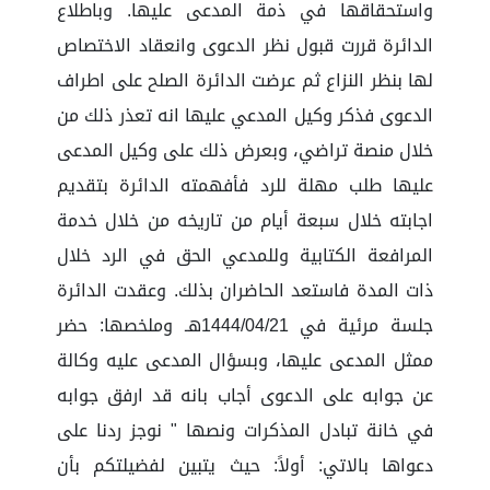
واستحقاقها في ذمة المدعى عليها. وباطلاع
الدائرة قررت قبول نظر الدعوى وانعقاد الاختصاص
لها بنظر النزاع ثم عرضت الدائرة الصلح على اطراف
الدعوى فذكر وكيل المدعي عليها انه تعذر ذلك من
خلال منصة تراضي، وبعرض ذلك على وكيل المدعى
عليها طلب مهلة للرد فأفهمته الدائرة بتقديم
اجابته خلال سبعة أيام من تاريخه من خلال خدمة
المرافعة الكتابية وللمدعي الحق في الرد خلال
ذات المدة فاستعد الحاضران بذلك. وعقدت الدائرة
جلسة مرئية في ‏21‏/04‏/1444هـ وملخصها: حضر
ممثل المدعى عليها، وبسؤال المدعى عليه وكالة
عن جوابه على الدعوى أجاب بانه قد ارفق جوابه
في خانة تبادل المذكرات ونصها " نوجز ردنا على
دعواها بالاتي: أولاً: حيث يتبين لفضيلتكم بأن