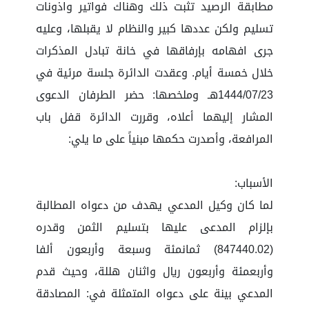
مطابقة الرصيد تثبت ذلك وهناك فواتير واذونات
تسليم ولكن عددها كبير والنظام لا يقبلها، وعليه
جرى افهامه بإرفاقها في خانة تبادل المذكرات
خلال خمسة أيام. وعقدت الدائرة جلسة مرئية في
‏23‏/07‏/1444هـ وملخصها: حضر الطرفان الدعوى
المشار إليهما أعلاه، وقررت الدائرة قفل باب
المرافعة، وأصدرت حكمها مبنياً على ما يلي:
الأسباب:
لما كان وكيل المدعي يهدف من دعواه المطالبة
بإلزام المدعى عليها بتسليم الثمن وقدره
(847440.02) ثمانمئة وسبعة وأربعون ألفا
وأربعمئة وأربعون ريال واثنان هللة، وحيث قدم
المدعي بينة على دعواه المتمثلة في: المصادقة