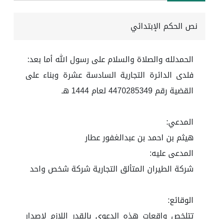
نص الحكم الإبتدائي
الحمدلله والصلاة والسلام على رسول الله أما بعد:
فلدى الدائرة التجارية السادسة عشرة وبناء على
القضية رقم 4470285349 لعام 1444 هـ
المدعي:
هيثم بن احمد بن عبدالغفور عطار
المدعى عليه:
شركة الطيران المتألق التجارية شركة شخص واحد
الوقائع:
تتلخص واقعات هذه الدعوى بالقدر اللازم لإصدار