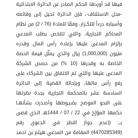
فيها قد أوردها الحكم الصادر عن الدائرة الابتدائية
-محل الاستئناف-، فإن الدائرة تحيل إلى وقائعه
وأسبابه درءاً للتكـرار، وفقًا للمادة (76 / 2) من نظام
المحاكم التجارية، والتي تتلخص بطلب المدعي
بإلزام المدعى عليها بإعادة رأس المال وقدره
مليون (1,000,000) ريال والذي يمثّل قيمة الحصة
الخاصة به وقدرها (10 %) من حصص الشركة
المدعى عليها والتي تم الاتفاق بين الشركاء على
رفع رأس مالها، وبإحالة القضية إلى الدائرة
السادسة عشر بالمحكمة التجارية بجدة نظرتها
على النحو الموضح بضـبـوطها وأصـدرت بشأنهـا
حكمها المؤرّخ في 22 / 07 / 1444هـ الـذي قضى
بــ: ((عدم جواز النظر في الدعوى رقم
(4470285349) المقامة من المدعي هيثم بن احمد