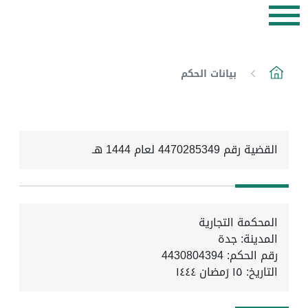
بيانات الحكم
القضية رقم 4470285349 لعام 1444 هـ
المحكمة التجارية
المدينة: جدة
رقم الحكم: 4430804394
التاريخ:
١٥ رَمضان ١٤٤٤