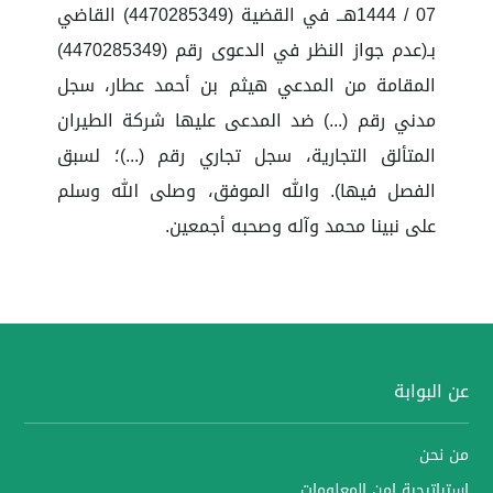
07 / 1444هــ في القضية (4470285349) القاضي
بـ(عدم جواز النظر في الدعوى رقم (4470285349)
المقامة من المدعي هيثم بن أحمد عطار، سجل
مدني رقم (...) ضد المدعى عليها شركة الطيران
المتألق التجارية، سجل تجاري رقم (...)؛ لسبق
الفصل فيها). والله الموفق، وصلى الله وسلم
على نبينا محمد وآله وصحبه أجمعين.
عن البوابة
من نحن
استراتيجية امن المعلومات