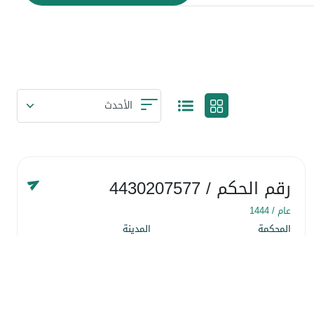
رقم الحكم
/ 4430207577
عام /
1444
المحكمة
المدينة
المحكمة التجارية
منطقة الرياض
التاريخ
٢٢ شَعبان ١٤٤٤
التفاصيل