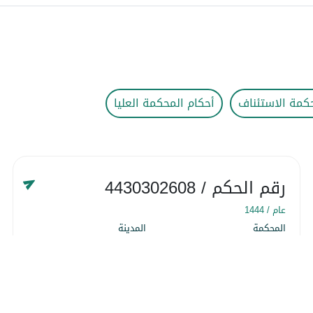
كمة الاستئناف
أحكام المحكمة العليا
رقم الحكم
/ 4430302608
عام /
1444
المحكمة
المدينة
المحكمة التجارية
المنطقة الشرقية
التاريخ
١٨ شوّال ١٤٤٤
التفاصيل