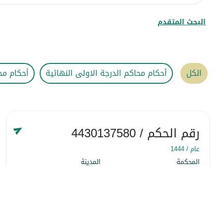
البحث المتقدم
الكل
أحكام محاكم الدرجة الاولى النهائية
أحكام مح
رقم الحكم
/ 4430137580
عام /
1444
المحكمة
المدينة
المحكمة التجارية
منطقة الرياض
التاريخ
٢٢ شَعبان ١٤٤٤
التفاصيل