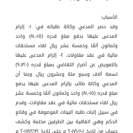
الأسباب:
وقد حصر المدعي وكالة طلباته في: ١- إلزام
المدعى عليها بدفع مبلغ قدره (٨١,٠١٥) واحد
وثمانون ألفًا وخمسة عشر ريال لقاء مستحقات
مالية في عقد مقاولات. ٢- إلزام المدعى عليها
بالتعويض عن أضرار التقاضي بمبلغ قدره (٩,٧٢٠)
تسعة آلاف وسبع مئة وعشرون ريال. وبما أن
المدعي وكالة طالب بإلزام المدعى عليها بدفع
مبلغ قدره (٨١,٠١٥) واحد وثمانون ألفًا وخمسة عشر
ريال لقاء مستحقات مالية في عقد مقاولات، وقدم
في سبيل إثبات طلبه البينات الموصوفة في وقائع
الحكم وهي اتفاقية بين الطرفين مختمة وكشف
حساب من تاريخ ٠١\٠١\٢٠١٧ م حتى تاريخ ٣١\١٢\٢٠١٧ م