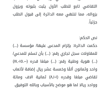
التقاضي تابع للطلب الأول يثبت بثبوته ويزول
بزواله، مما تنتهي معه الدائرة إلى قبول الطلب
جزئياً.
نص الحكم:
حكمت الدائرة: بإلزام المدعى عليها/ مؤسسة (...)
للمقاولات سجل تجاري رقم: (...) بأن تسلم للمدعي/
(...) هوية وطنية رقم: (...) مبلغا قدره (٨١,٠١٥.٠٠)
واحد وثمانون ألفًا وخمسة عشر ريال إضافة لأتعاب
تقاضي مبلغا وقدره (٨,١٠١) ثمانية الاف ومائة
وواحد ريالا لما هو موضح بالأسباب وبالله التوفيق.