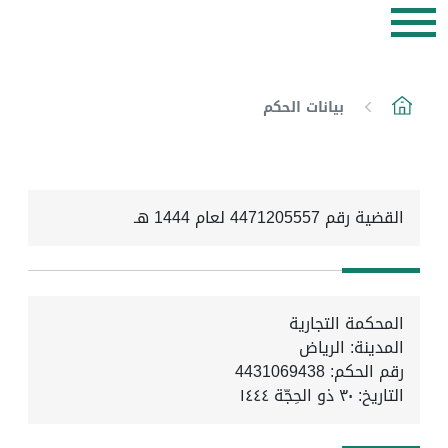
بيانات الحكم
القضية رقم 4471205557 لعام 1444 هـ
المحكمة التجارية
المدينة: الرياض
رقم الحكم: 4431069438
التاريخ:
٣٠ ذو الحِجّة ١٤٤٤