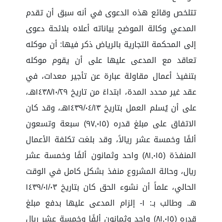
تتلخص وقائع هذه الدعوى في أنه سبق أن تقدم
المدعي وكالة الموضح بياناته أعلاه بلائحة دعوى
إلى المحكمة التجارية بالرياض ذكر فيها: أن موكله
تعاقد مع المدعى عليها على أن يقوم موكله
بتنفيذ أعمال مقاولة عبارة عن تأجير معدات، في
عقد غير محدد المدة، ابتداءً من تاريخ ١٤٣٨/١٠/٢٩هـ،
على أن يُسلم العمل بتاريخ ١٤٣٩/٠٤/١٣هـ، وقد كان
الاتفاق على مبلغ قدره (٩٧,٠١٥) سبعة وتسعون
ألفًا وخمسة عشر ريالاً، وقد بلغت تكلفة الأعمال
المنفذة (٨١,٠١٥) واحد وثمانون ألفًا وخمسة عشر
ريال، وحالة المشروع منفذ بشكل كامل في الوقت
الحالي، علماً أن نشوء الحق كان بتاريخ ١٤٣٩/٠١/٠٣
هـ. وطالب بـ: ١- إلزام المدعى عليها بدفع مبلغ
قدره (٨١,٠١٥) واحد وثمانون ألفًا وخمسة عشر ريال