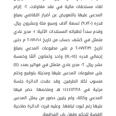
لقاء مستحقات مالية في عقد مقاولات. ٢- إلزام
المدعى عليها بالتعويض عن أضرار التقاضي بمبلغ
قدره (٩,٧٢٠) تسعة آلاف وسبع مئة وعشرون ريال.
وقدم سنداً لطلباته المستندات الآتية: ١- محرر عادي
متمثل في كشف حساب من تاريخ ٠١\٠١\٢٠١٧ م حتى
تاريخ ٣١\١٢\٢٠١٧ م على مطبوعات المدعي بمبلغ
إجمالي قدره (٨١,٠١٥) واحد وثمانون ألفًا وخمسة
عشر ريال. ٢- محرر عادي متمثل في فواتير بعدد (٥)
على مطبوعات المدعى عليها ومذيلة بتوقيع وختم
منسوب لكلا الطرفين. وقد عقدت الدائرة جلسة
مرئية في ٢٨\١٢\١٤٤٤ هـ وملخصها: حضر فيها
المدعي وكالة، ولم يتبين حضور من يمثل المدعى
عليها رغم ثبوت تبلغها. وعليه قررت الدائرة صلاحية
القضية للحكم وقفل باب المرافعة.