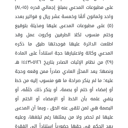
على مطبوعات المدعي بمبلغ إجمالي قدره (٨١,٠١٥)
واحد وثمانون ألفًا وخمسة عشر ريال و فواتير بعدد
(٥) على مطبوعات المدعى عليها ومذيلة بتوقيع
وختم منسوب لكلا الطرفين وكروت عمل وقد
اطلعت الدائرة عليها فوجدتها طبق ما ذكره
المدعي وكالة ولاعتبارها حجة استناداً على المادة
(٢٩) من نظام الإثبات الصادر بتاريخ ٢٦\٠٥\١٤٤٣ هـ
ونصها: يعد المحرَّر العادي صادراً ممن وقعه وحجة
عليه؛ ما لم ينكر صراحة ما هو منسوب إليه من خط
أو إمضاء أو ختم أو بصمة، أو ينكر ذلك خلَفُه، أو
ينفي علمه بأن الخط أو الإمضاء أو الختم أو
البصمة هي لمن تلقى عنه الحق ، وبما أن المدعى
عليها لم تحضر ولا من يمثلها رغم تبلغها، وعليه
يعد الحكم في حقها حضورياً استناداً إلى الفقرة