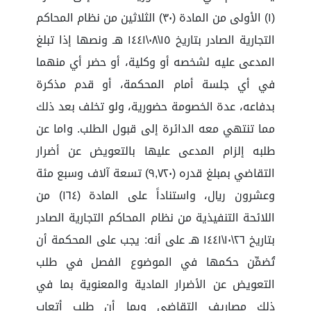
(١) الأولى من المادة (٣٠) الثلاثين من نظام المحاكم
التجارية الصادر بتاريخ ١٥\٠٨\١٤٤١ هـ ونصها إذا تبلغ
المدعى عليه لشخصه أو وكلية، أو حضر أي منهما
في أي جلسة أمام المحكمة، أو قدم مذكرة
بدفاعه، عدة الخصومة حضورية، ولو تخلف بعد ذلك
مما تنتهي معه الدائرة إلى قبول الطلب. واما عن
طلبه إلزام المدعى عليها بالتعويض عن أضرار
التقاضي بمبلغ قدره (٩,٧٢٠) تسعة آلاف وسبع مئة
وعشرون ريال، واستناداً على المادة (١٦٤) من
اللائحة التنفيذية من نظام المحاكم التجارية الصادر
بتاريخ ٢٦\١٠\١٤٤١ هـ على أنه: يجب على المحكمة أن
تُضمِّن حكمها في الموضوع الفصل في طلب
التعويض عن الأضرار المادية والمعنوية بما في
ذلك مصاريف التقاضي وبما أن طلب أتعاب