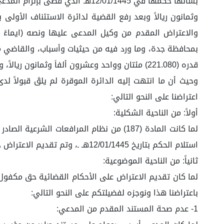
والاعتراض المقدم من وكيل المدعى عليها ونصه (ايماءً 
بمحافظة جدة، وما ورد فيه من حيثيات وأسباب، والقاضي منطوق
قدره (221.080) مئتان وواحد وعشرون ألفاَ وثمانون ريالاً، والله الموفق).
وحيث أن ما انتهت إليه الدائرة الموقرة لم يلقَ قبولاً ل
اعتراضنا على النحو التالي:
أولاً: من الناحية الشكلية:
استلام الحكم بتاريخ 12/01/1445هـ ـ، وتم تقديم الاعتراض خلال المدة المحددة نظاماً عليه فإن الاعتراض يكون مقبول شكلاً.
ثانياً: من الناحية الموضوعية:
لما كان تقديم الاعتراض على الأحكام القضائية حق مكفو
باعتراضنا هذا ونوجزه لفضيلتكم على النحو التالي:
1- عدم صحة المستند المقدم من المدعي: