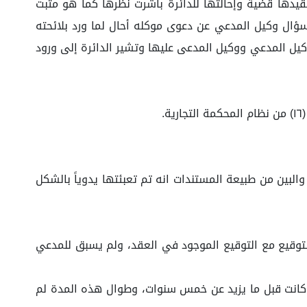
ئتان وواحد وعشرون ألفًا وثمانون ريالاً. وبقيدها قضية وإحالتها للدائرة باشرت نظرها كما هو مثبت
 المدعي ووكيل المدعى عليها، وبسؤال وكيل المدعي عن دعوى موكله أحال لما ورد بلائحته
كيل المدعي ووكيل المدعى عليها وتشير الدائرة إلى ورود
والبين من طبيعة المستندات انه تم تعبئتها يدوياً بالشكل
لتوقيع مع التوقيع الموجود في العقد، ولم يسبق للمدعي
ا كانت قبل ما يزيد عن خمس سنوات، وطوال هذه المدة لم