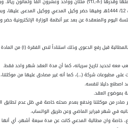
إلى طلب إلزام المدعى عليها بسداد الأجرة المستحقة بذمتها وقدرها (٢٢١,٠٨٠) م
بمحاضر ضبطها، وقد عقدت الدائرة جلسة مرئية بتاريخ 23/ 12/ 1444هـ وفيها حضر وكيل
 اليوم والمنعقدة عن بعد عبر أنظمة الوزارة الإلكترونية حضر و
وذلك استناداً لنص الفقرة (١) من المادة (١٦) من نظام المحكمة التجارية.
 على مطبوعات شركة (...)، كما أنه غير مصادق عليها من موكلتنا، 
 اصطنع دليلا لنفسه.
غير صادر من موكلتنا وندفع بعدم صحته خاصة في ظل عدم تطابق ا
انبه في شهر فبراير الماضي وعن طريق الواتساب.
النوع، خاصة وان مطالبة المدعي كانت عن مدة سبعة أشهر، أي أنه