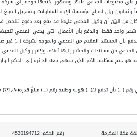
 عليها وممهور بختميهما. 2- خطاب صادر على مطبوعات المدعى عليها وممهور بختمها 
شركة (...) ؛ ولمّا كان من البيّن أن وكيل المدعى عليها قد دفع بعد دفو
شهر واحد فقط، والدفع بأن الأعمال التي يدعي المدعي تنفيذه
لدفع بأن المستند المقدم من المدعي والموجه لشركة (...) غير ص
لمدعي من مستندات والمشار إليها أعلاه، ولإقرار وكيل المدعى ع
ا هو ختم موكلته، الأمر الذي تنتهي معه الدائرة إلى الحكم الوار
نية رقم (...) مبلغً قدره(٢٢١,٠٨٠) مئتان وواحد وعشرون ألفًا وثمانون ريالاً، والله الموفق.
طقة مكة المكرمة
رقم الحكم: 4530194712