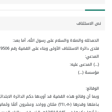
نص الاستئناف
الحمدلله والصلاة والسلام على رسول الله، أما بعد:
فلدى دائرة الاستئناف الأولى وبناء على القضية رقم 4471179506 لعام 1444 هـ
المدعي:
(...) المدعى عليه:
مؤسسة (...)
الوقائع:
وبما أن وقائع هذه القضية قد أوردها حكم الدائرة الابتدا
بذمتها وقدرها (٢٢١,٠٨٠) مئتان وواحد و