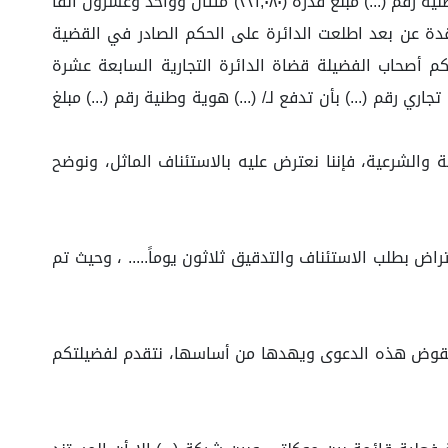
بشأنها حكمها في 12/01/1445هـ الذي قضى بإلزام المدعى عليها/مؤسسة (...) سجل تجاري رقم (...) بأن تدفع لـ/(...) هوية وطنية رقم (...) مبلغً قدره (٢٢١,٠٨٠) مئتان وواحد وعشرون ألفًا
 القضية لدائرة الاستئناف الأولى بالمحكمة التجارية بجدة حددت لنظرها جلسة 27/02/1445هـ المنعقدة عن بعد اطلعت الدائرة على الحكم الصادر في القضية
م أصحاب الفضيلة قضاة الدائرة التجارية السابعة عشرة
 رقم (...) بأن تدفع لـ/ (...) هوية وطنية رقم (...) مبلغ
ة والشرعية، فإننا نعترض عليه بالاستئناف الماثل، ونوضح
در بالمرسوم الملكي رقم (م/1) لسنة 1435هـ نصت على أن: مدة الاعتراض بطلب الاستئناف والتدقيق ثلاثون يوماً..... ، وحيث تم
د يقوض هذه الدعوى ويهدها من أساسها، نتقدم لفضيلتكم