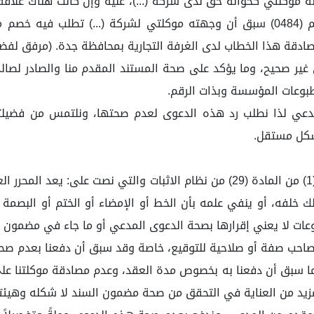
لتي كحوالة حق لدى شركة (...)، عليه وإن كانت هناك علاقة فع
صادقة هذا الخطاب لدى الغرفة التجارية بمحافظة جدة. (مرفق لفض
ير صحيح، وما يؤكد على صحة المستند المقدم منا والصادر لصالح
طبوعات المؤسسة وبذات الرقم.
مدعي لذا نطلب رد هذه الدعوى لعدم صحتها، ونلتمس من فضيل
شكل مستقل.
بالرجوع لتسبيب الدائرة نجد أنها خالفت ما جاء في الفقرة (1) من المادة (29) من نظ
ك خلفه، أو ينفي علمه بأن الخط أو الإمضاء أو الختم أو البصم
وعات لا يعني إقرارها بصحة الدعوى المدعي أو ما جاء في مضمون 
ن صاحب صفة أو صلاحية للتوقيع، خاصة وقد سبق أن دفعنا بعدم صح
 سبق أن دفعنا به بخصوص مدة العقد، وعدم مصادقة موكلتنا على
مزيد من العناية في التحقق من صحة مضمون السند لا شكله وهيئت