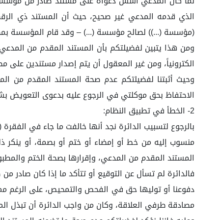
لما كان المدعي أسس دعواه على مستند صادر من مؤسسة موك
(مؤسسة (...)) لصالح مؤسسة (...) – وقد قام المؤسسة بم
ومن هذا يتبين لفضيلتكم بأن المستند المقدم من المدعي غ
الكترونياً، ومن غير المعقول أن يتم إصدار مستندين على م
وحيث أثبتنا لفضيلتكم عدم صحة المستند المقدم من ال
الاحتفاظ بحق موكلتي في الرجوع عليه بدعوى التعويض ب
2- الخطأ في تطبيق النظام:
منسوب إليه من خط أو إمضاء أو ختم أو بصمة، أو ينكر ذل
المستند المقدم من المدعي، وإقرارها بصحة الختم والمطب
فالدائرة لم تسأل عن التوقيع أو تتأكد ما إذا كان صادر م
دفوعنا أو توليها حق في الفحص والتمحيص، على الرغم مما
مصادقة طرفي العلاقة، وكان من واجب الدائرة أن تبذل ال