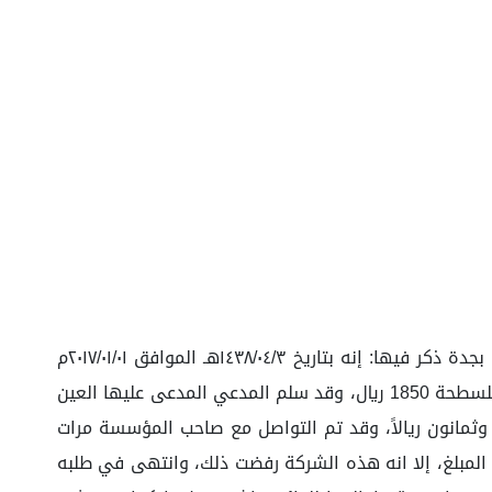
تتلخص وقائع هذه الدعوى في أنه سبق أن تقدم وكيل المدعي الموضحة بياناته أعلاه بلائحة دعوى لدى المحكمة التجارية بجدة ذكر فيها: إنه بتاريخ ١٤٣٨/٠٤/٣هـ الموافق ٢٠١٧/٠١/٠١م
-اتفق أطراف الدعوى على أن يؤجر المدعى للمدعى عليها (عدد ٢ سطحة محمول عليها ونش) بالسائقين بسعر اليوم الواحد للسطحة 1850 ريال، وقد سلم المدعي المدعى عليها العين
يوم والتي بلغ إجماليها (221,080) مئتين وواحد وعشرون ألفاً وثمانون ريالاً، وقد تم التواصل مع صاحب المؤسسة مرات
 المبلغ، إلا انه هذه الشركة رفضت ذلك، وانتهى في طلبه