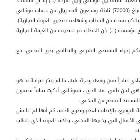
لية قائمة بين موكلتي وبين شركة (...) إلا أن المستند
الذي قدمه المدعي غير صحيح، حيث أن المستند ذي الرقم (0484) سبق أن وجهته موكلتي لشركة (...) تطلب فيه خصم مبلغ (73000) ثلاثة وسبعون ألف ريال من حساب موكلتي
يلتكم نسخة من الخطاب وشهادة تصديق الغرفة التجارية).
 مؤسسة (...) بأن الخطاب تم تصديقه من الغرفة التجارية
تكم إجراء المقتضى الشرعي والنظامي بحق المدعي، مع
ام الاثبات والتي نصت على: يعد المحرر العادي صادراً ممن وقعه وحجة عليه، ما لم ينكر صراحة ما هو
ة هي لمن تلقى عنه الحق ، فموكلتي أنكرت تماماً مضمون
المستند المقدم من المدعي.
ة التوقيع، بالإضافة لعدم وضوح الختم، كم أنها لم تناقش
 الأعمال التي يدعيها المدعي، بخلاف العرف الذي يتطلب
ه.