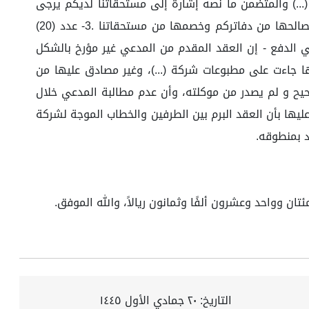
موجه إلى شركة (...) والمتضمن ما نصه إشارة إلى مستحقاتنا لديكم يرجى
تفضلكم بتحويل مبلغ (221,080) مئتان وواحد وعشرون ألفاً وثمانون ريال لصالح مؤسسة الإباء للمقاولات وتسجيل المبلغ لصالحها من دفاتركم وخصمها من مستحقاتنا .3- عدد (20)
ع تتلخص في الدفع - إن العقد المقدم من المدعي غير مؤرخ بالشكل
ا جاءت على مطبوعات شركة (...)، وغير مصادق عليها من
حيح و لم يصدر من موكلته، وأن عدم مطالبة المدعي خلال
ليها بأن العقد البرم بين الطرفين والخطاب الموجة لشركة
د بمنطوقه.
التاريخ:
٢٠ جمادي الأول ١٤٤٥