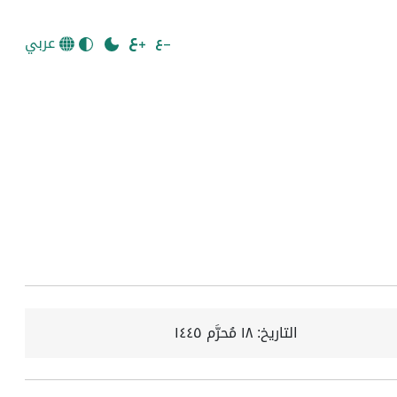
عربي
التاريخ:
١٨ مُحرَّم ١٤٤٥