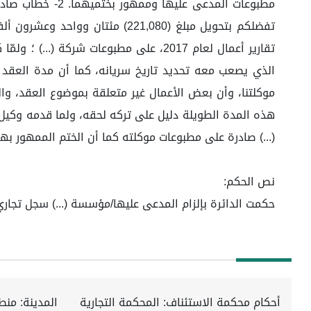
مطبوعات المدعى
تقارير أعمال لعام 2017، على مطبوعات 
الذي يصعب معه تحديد تاريخ سريانه، كما أن مدة العقد 
موكلتنا، وأن بعض الأعمال غير متعلقة بموضوع العقد، وا
هذه المدة الطويلة دليل على تركه لحقه، ولما قدمه وكيل ا
(...) صادرة على مطبوعات موكلته كما أن الختم الممهور بهم
نص الحكم:
حكمت الدائرة بإلزام المدعى عليها/مؤسسة (...) سجل تجاري رقم (...) بأن تدفع لـ/(...) هوية وط
أحكام محكمة الاستئناف: المحكمة التجارية
المدينة: من