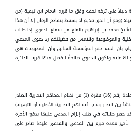
يلاً على تركه لحقه وفق ما قرره الامام ابن تيمية (من
ة: (ومع أن الحق قديم لا يسقط بتقادم الزمان إلا أن هذا
 الشيخ محمد بن إبراهيم بالمنع من سماع الدعوى إذا طالت
الشكلية والموضوعية ونلتمس من فضيلتكم رد دعوى المدعي
جاب بأن الختم ختم المؤسسة السابق وأن المطبوعات هي
اءً عليه ولكون الدعوى صالحةً للفصل فيها قررت الدائرة
فبناءً على ما تقدم ولمّا كان النزاع الحاصل بين المدعي والمدعى عليها ناشئاً عن عقد إجارة، فإن هذا النزاع يندرج تحت المادة رقم (16) فقرة (1) من نظام المحاكم التجارية الصادر
المنازعات التي تنشأ بين التجار بسبب أعمالهم التجارية الأصلية أو التبعية.)
قد حصر طلباته في طلب إلزام المدعى عليها بدفع الأجرة
 وقدرها (٢٢١,٠٨٠) مئتان وواحد وعشرون ألفًا وثمانون ريالاً، وقدم سنداً لطلبه المستندات الآتية: 1- عقد تأجير معدة مبرم بين المدعي والمدعى عليها صادر على