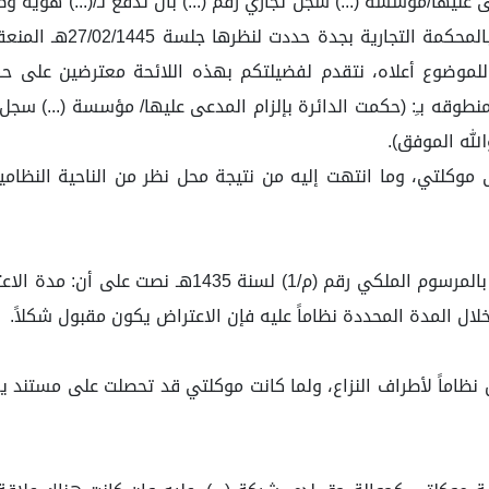
وثمانون ريالاً وبعد رفع
للموضوع أعلاه، نتقدم لفضيلتكم بهذه اللائحة معترضين على حك
ه بـِ: (حكمت الدائرة بإلزام المدعى عليها/ مؤسسة (...) سجل تجاري
دى موكلتي، وما انتهت إليه من نتيجة محل نظر من الناحية النظامي
لما كانت المادة (187) من نظام المرافعات الشرعية الصا
ل نظاماً لأطراف النزاع، ولما كانت موكلتي قد تحصلت على مستن