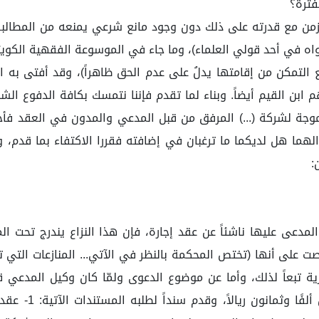
فترة؟
 مع قدرته على ذلك دون وجود مانع شرعي يمنعه من المطالبة دل
اه في أحد قولي العلماء)، وما جاء في الموسوعة الفقهية الكويتي
 مع التمكن من إقامتها يدلُ على عدم الحق ظاهراً)، وقد أفتى به
 ابن القيم أيضاً. وبناء لما تقدم فإننا نتمسك بكافة الدفوع 
موجة لشركة (...) المرفق من قبل المدعي والمدون في العقد فأ
 هل لديكما ما ترغبان في إضافته فقررا الاكتفاء بما قدم، وبن
:
ي رقم (م/93) وتاريخ 15/8/1441هـ والتي نصت على أنها (تختص المحكمة بالنظر في الآتي... 
ة تبعاً لذلك، وأما عن موضوع الدعوى ولمّا كان وكيل المدعي 
المستحقة بذمتها