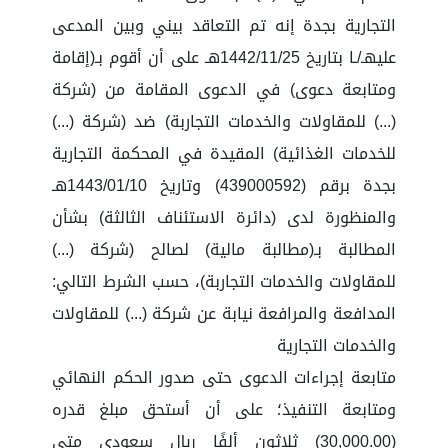
التجارية بجدة إنه تم التعاقد بيني وبين المدعى
عليهـ/ـا بتاريخ 1442/11/25هـ على أن أقوم بـ(إقامة
ومتابعة دعوى) في الدعوى المقامة من (شركة
(...) للمقاولات والخدمات التجاربة) ضد (شركة (...)
للخدمات الغذائية) المقيدة في المحكمة التجارية
بجدة برقم (439000592) وتاريخ 1443/01/10هـ
والمنظورة لدى (دائرة الاستئناف الثالثة) بشأن
المطالبة بـ(مطالبة مالية) لصالح (شركة (...)
للمقاولات والخدمات التجاربة)، حسب الشرط التالي:
المدافعة والمرافعة نيابة عن شركة (...) للمقاولات
والخدمات التجارية
متابعة إجراءات الدعوى حتى صدور الحكم النهائي
ومتابعة التنفيذ؛ على أن أستحق مبلغ قدره
(30,000.00) ثلاثون ألفًا ريال سعودي متى