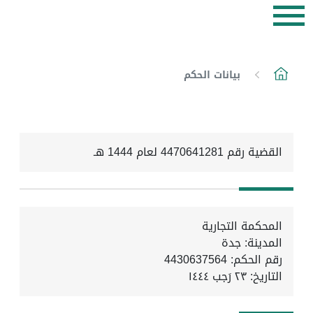
بيانات الحكم
القضية رقم 4470641281 لعام 1444 هـ
المحكمة التجارية
المدينة: جدة
رقم الحكم: 4430637564
التاريخ:
٢٣ رَجب ١٤٤٤