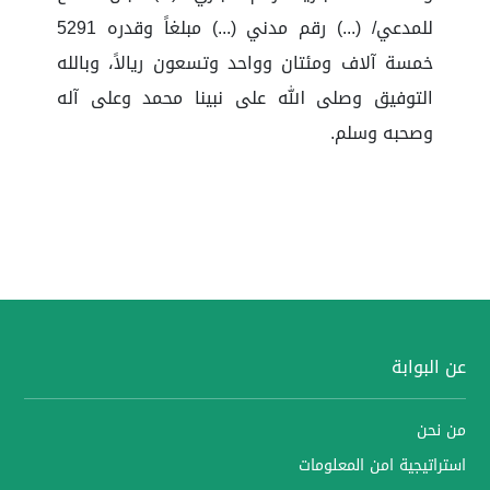
للمدعي/ (...) رقم مدني (...) مبلغاً وقدره 5291
خمسة آلاف ومئتان وواحد وتسعون ريالاً، وبالله
التوفيق وصلى الله على نبينا محمد وعلى آله
وصحبه وسلم.
عن البوابة
من نحن
استراتيجية امن المعلومات