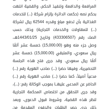
المرافعة والدافعة وتنفيذ الحكم، والقضية انتهت
بحكم نصه (حكمت الدائرة بإلزام شركة (...) للخدمات
الغذائية بأن تدفع مبلغ وقدره 62544 ريال لشركة
(...) للمقاولات والخدمات التجاربة) وذلك حسب
الصك رقم (433306507) وتاريخ 1443/01/25هـ،
وصل جزء منه وهو (15,000.00) خمسة عشر ألفًا
ريال سعودي، والمتبقي (15,000.00) خمسة عشر
ألفًا ريال سعودي. وقد جرى فتح هذه الجلسة
التحضيرية، وفيها حضر/ (...) صاحب الهوية رقم (...)
مدعياً أصيلاً، كما حضر/ (...) صاحب الهوية رقم (...)
الحاضر عن المدعى عليهــا بموجب الوكالة رقم: (...)،
وقد جرى التحقق من اختصاص المحكمة التجارية
لنظر هذه القضية، وشروط قبول الدعوى، وبعد
ذلك جرى حصر الطلبات والدفوع المقدمة من