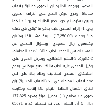
المدعى ووجدت الدائرة أن الدعوى مطالبة بـأتعاب
محاماة، وجرى عرض الصلح على أطراف الدعوى
وتبين تعذره، ثم جرى حصر الطلبات وتبين أنها كما
يلي: 1- إلزام المدعى عليه بدفع ما تبقى في ذمته
حالاً وقدره (17,250.00) سبعة عشر ألفًا ومئتان
وخمسون ريال سعودي، وبسؤال المدعي عن
المسندات في الدعوى أجاب قائلاً: 1-عقد المحاماة،
2-فاتورة، 3-الحكم القضائي، وبعرض الدعوى على
وكيل المدعى عليه أجاب قائلاً: تدفع موكلتي بعدم
استحقاق المدعي لمطالبته وذلك بناءً على نص
عقد اتعاب المحاماة في بند (الاتعاب المهنية) بأن
نطاق الاعمال المناط القيام بها إقامة ومتابعة
دعوى ضد مطعم (...) لتحصيل مبلغ وقدره 177،325
ريال إلا أن المبلغ الذي تم تحصيله قدره 65671