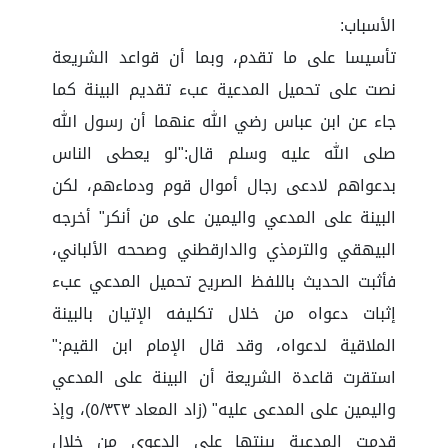
الأسباب:
تأسيسا على ما تقدم، وبما أن قواعد الشريعة
نصت على تحميل المدعية عبء تقديم البينة كما
جاء عن ابن عباس رضي الله عنهما أن رسول الله
صلى الله عليه وسلم قال:"لو يعطى الناس
بدعواهم لادعى رجال أموال قوم ودماءهم، لكن
البينة على المدعي واليمين على من أنكر" أخرجه
البيهقي والترمذي والدارقطني وصححه الألباني،
فأثبت الحديث باللفظ الصريح تحميل المدعي عبء
إثبات دعواه من خلال تكليفه الإتيان بالبينة
الملاقية لدعواه، وقد قال الإمام ابن القيم:"
استقرت قاعدة الشريعة أن البينة على المدعي
واليمين على المدعى عليه" (زاد المعاد ٥/٣٢٣)، وإذ
قدمت المدعية بينتها على الدعوى من خلال