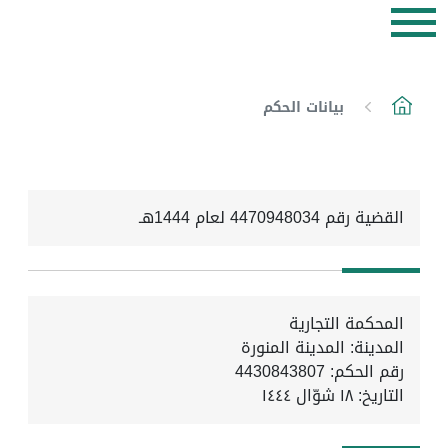
بيانات الحكم
القضية رقم 4470948034 لعام 1444هـ
المحكمة التجارية
المدينة: المدينة المنورة
رقم الحكم: 4430843807
التاريخ:
١٨ شوّال ١٤٤٤