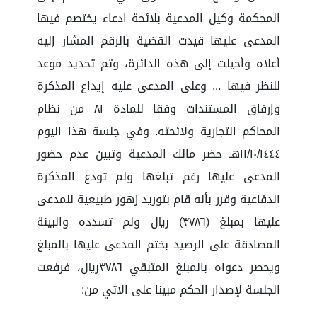
المحكمة وكيل المدعية بلائحة ادعاء يختصم فيها
المدعى عليها قيدت القضية بالرقم المشار إليه
أعلاه وأحيلت إلى هذه الدائرة، وتم تحديد موعد
للنظر فيها ... وعلى المدعى عليه إيداع المذكرة
وإرفاق المستندات وفقا للمادة ٨١ من نظام
المحاكم التجارية ولائحته. وفي جلسة هذا اليوم
١١/١٠/١٤٤٤هـ حضر مالك المدعية وتبين عدم حضور
المدعى عليها رغم تبلغها ولم تودع المذكرة
الدفاعية وقرر بأنه قام بتوريد زهور طبيعية للمدعى
عليها بمبلغ (٣٧٨٦) ريال ولم تسدده والبينة
المصادقة على الرصيد بختم المدعى عليها بالمبلغ
ويحصر دعواه بالمبلغ المتبقي ٣٧٨٦ريال، فرفعت
الجلسة لإصدار الحكم مبينا على الاتي من: