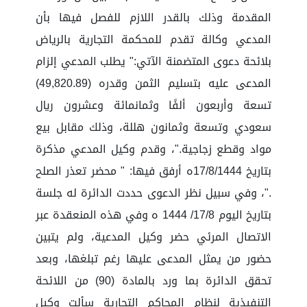
المقدمة وذلك بالقدر اللازم للفصل فيها بأن
المدعي وكالة تقدم للمحكمة التجارية بالرياض
بلائحة دعوى المتضمنة الآتي:" يطلب المدعي إلزام
المدعى عليه بتسليم الثمن وقدره (49,820.89)
تسعة وأربعون ألفًا وثمانمائة وعشرون ريال
سعودي وتسعة وثمانون هللة، وذلك مقابل بيع
مواد وقطع زجاجية."، وقدم وكيل المدعي مذكرة
بتاريخ 17/8/1444ه أرفق فيها: " محضر تعذر الصلح
."، وفي سبيل نظر الدعوى حددت الدائرة له جلسة
بتاريخ اليوم 17/8/ 1444 ه وفي هذه المنعقدة عبر
الاتصال المرئي حضر وكيل المدعية، ولم يتبين
حضور من يمثل المدعى عليها رغم تبلغها، وبعد
تحقق الدائرة بما ورد بالمادة (90) من اللائحة
التنفيذية لنظام المحاكم التجارية سألت وكيل