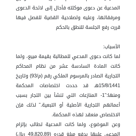
المدعية عن دعوى موكلته فأحال إلى لائحة الدعوى
ومرفقاتها، وعليه ولصلاحية القضية للفصل فيها
قررت رفع الجلسة للنطق بالحكم
الأسباب:
لما كانت دعوى المدعي للمطالبة بقيمة مبيع، ولما
كانت المادة السادسة عشر من نظام المحاكم
التجارية الصادر بالمرسوم الملكي رقم (م/93) وتاريخ
15/8/1441هـ قد حددت اختصاصات المحكمة
ومنها:"1- المنازعات التي تنشأ بين التجار بسبب
أعمالهم التجارية الأصلية أو التبعية." لذلك فإن
الاختصاص منعقد لهذه المحكمة.
وعن الموضوع، ولما كانت المدعية تطالب بإلزام
المدعى عليها بدفع مبلغ قدره (49,820.89 ريال)