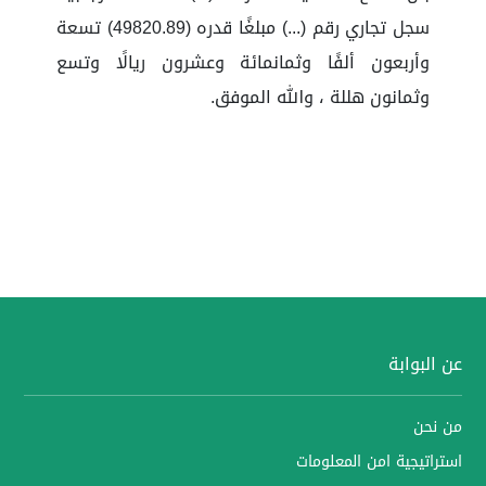
سجل تجاري رقم (...) مبلغًا قدره (49820.89) تسعة
وأربعون ألفًا وثمانمائة وعشرون ريالًا وتسع
وثمانون هللة ، والله الموفق.
عن البوابة
من نحن
استراتيجية امن المعلومات