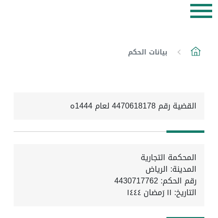
بيانات الحكم
القضية رقم 4470618178 لعام 1444ه
المحكمة التجارية
المدينة: الرياض
رقم الحكم: 4430717762
التاريخ:
١١ رَمضان ١٤٤٤