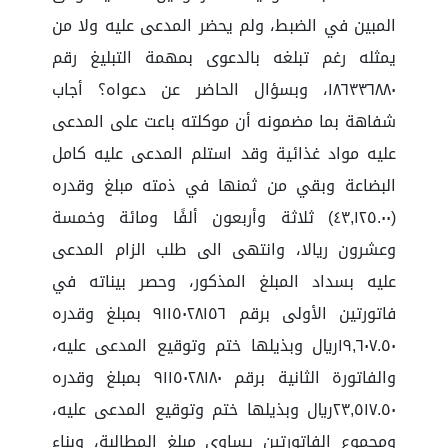
المبين في الضبط، ولم يحضر المدعى عليه ولا من
يمثله رغم تبلغه بالدعوى بمهمة التبليغ رقم
١٨٦٣٣٦٨٨٠، وبسؤال الحاضر عن دعواه؟ أجاب
شفاهة بما مضمونه أن موكلته باعت على المدعى
عليه مواد غذائية وقد استلم المدعى عليه كامل
البضاعة وبقي من ثمنها في ذمته مبلغ وقدره
(٤٣,١٢٥.٠٠) ثلاثة وأربعون ألفًا ومائة وخمسة
وعشرون ريالا، وانتهى الى طلب الزام المدعى
عليه بسداد المبلغ المذكور، وحصر بيناته في
فاتورتين الأولى برقم ٩١١٥٠٢٨١٥٦ بمبلغ وقدره
١٩,٦٠٧.٥٠ريال وبذيلها ختم وتوقيع المدعى عليه،
والفاتورة الثانية برقم ٩١١٥٠٢٨١٨٠ بمبلغ وقدره
٢٣,٥١٧.٥٠ريال وبذيلها ختم وتوقيع المدعى عليه،
ومجموع الفاتورتين يساوي مبلغ المطالبة، وبناء