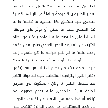
الطرفين ونشوء العلاقة بينهما؛ بل يعد ذلك في
تقدير الدائرة بينة مرجحةً وناقلةً عن البراءة الأصلية
للمدعى عليه تستحق بها المدعية ما تطلبه؛ ما لم
يُبدِ المدعى عليه ما يبطل أو يؤثر على قوتها،
استناداً على ما نصت عليه المادة (١/٢٩) من نظام
الإثبات من أنه (يعد المحرر العادي صادراً ممن وقعه
وحجة عليه؛ ما لم ينكر صراحة ما هو منسوب إليه
من خط أو إمضاء أو ختم أو بصمة...)، ولما نصت
عليه المادة ٢/٣١ من نظام الإثبات من أنه (تكون
دفاتر التاجر الإلزامية المنتظمة حجة لصاحبها التاجر
ضد خصمه التاجر...)، ولأن (السكوت في معرض
الحاجة بيان)، والمدعى عليه بعدم حضوره رغم
تبلغه أسقط حقه في الدفاع عن نفسه، والجواب
عن هذه المستندات؛ ما يجعل الدائرة تقضي على