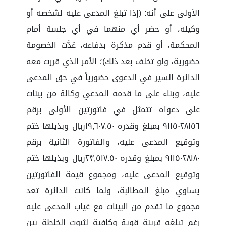
الأولى على أنه: (إذا تبلغ المدعى عليه لشخصه أو
وكيله، أو حضر أي منهما في أي جلسة أمام
المحكمة، أو قدم مذكرة بدفاعه، عُدَّت الخصومة
حضورية، ولو تخلف بعد ذلك)؛ الأمر الذي قررت معه
الدائرة السير في الدعوى حضورياً في حق المدعى
عليه، وبناء على ما قدمه المدعي وكالة من بينات
على دعواه تتمثل في فاتورتين الأولى برقم
٩١١٥٠٢٨١٥٦ بمبلغ وقدره ١٩,٦٠٧.٥٠ريال وبذيلها ختم
وتوقيع المدعى عليه، والفاتورة الثانية برقم
٩١١٥٠٢٨١٨٠ بمبلغ وقدره ٢٣,٥١٧.٥٠ريال وبذيلها ختم
وتوقيع المدعى عليه، ومجموع قيمة الفاتورتين
يساوي مبلغ المطالبة، ولما كانت الدائرة تعد
مجموع ما تقدم من البينات مع غياب المدعى عليه
رغم تبلغه قرينة قوية وكافية لثبوت الخلطة بين