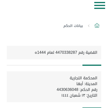
بيانات الحكم
القضية رقم 4470338287 لعام 1444ه
المحكمة التجارية
المدينة: أبها
رقم الحكم: 4430636048
التاريخ:
١٣ شَعبان ١٤٤٤