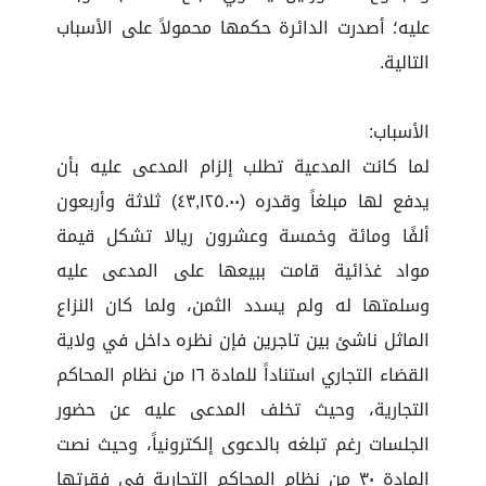
عليه؛ أصدرت الدائرة حكمها محمولاً على الأسباب
التالية.
الأسباب:
لما كانت المدعية تطلب إلزام المدعى عليه بأن
يدفع لها مبلغاً وقدره (٤٣,١٢٥.٠٠) ثلاثة وأربعون
ألفًا ومائة وخمسة وعشرون ريالا تشكل قيمة
مواد غذائية قامت ببيعها على المدعى عليه
وسلمتها له ولم يسدد الثمن، ولما كان النزاع
الماثل ناشئ بين تاجرين فإن نظره داخل في ولاية
القضاء التجاري استناداً للمادة ١٦ من نظام المحاكم
التجارية، وحيث تخلف المدعى عليه عن حضور
الجلسات رغم تبلغه بالدعوى إلكترونياً، وحيث نصت
المادة ٣٠ من نظام المحاكم التجارية في فقرتها