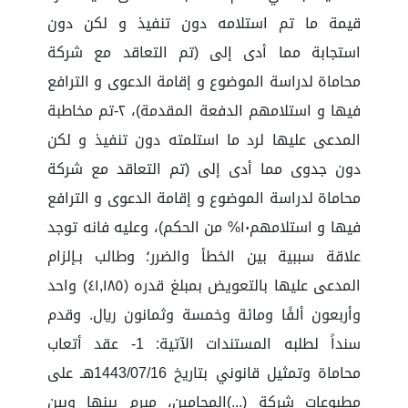
قيمة ما تم استلامه دون تنفيذ و لكن دون
استجابة مما أدى إلى (تم التعاقد مع شركة
محاماة لدراسة الموضوع و إقامة الدعوى و الترافع
فيها و استلامهم الدفعة المقدمة)، ٢-تم مخاطبة
المدعى عليها لرد ما استلمته دون تنفيذ و لكن
دون جدوى مما أدى إلى (تم التعاقد مع شركة
محاماة لدراسة الموضوع و إقامة الدعوى و الترافع
فيها و استلامهم١٠% من الحكم)، وعليه فانه توجد
علاقة سببية بين الخطأ والضرر؛ وطالب بـإلزام
المدعى عليها بالتعويض بمبلغ قدره (٤١,١٨٥) واحد
وأربعون ألفًا ومائة وخمسة وثمانون ريال. وقدم
سنداً لطلبه المستندات الآتية: 1- عقد أتعاب
محاماة وتمثيل قانوني بتاريخ 1443/07/16هـ على
مطبوعات شركة (...)المحامين، مبرم بينها وبين