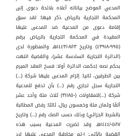
المدعي الموضح بياناته أعلاه بلائحة دعوى إلى
المحكمة التجارية بالرياض ذكر فيها: لقد سبق
إقامة دعوى من المدعية ضد المدعى عليها
المقيدة في المحكمة التجارية بالرياض برقم
(٤٣٩١٨٠٩٩٥) وتاريخ ١٤٤٣/٠٨/١٣هـ والمنظورة لدى
(الدائرة التجارية السادسة عشر)، والقضية انتهت
بحكم نصه (حكمت الدائرة أولا: فسخ العقد المبرم
بين الطرفين، ثانيا: إلزام المدعى عليها شركة (...)
التجارية سجل تجاري رقم (...) بأن تدفع للمدعية
شركة (...)للمقاولات (٣١١٨٥٠) ثلاث مئة وأحد عشر
ألفًا وثمان مئة وخمسون ريال، ثالثا: رفض المطالبة
بالشرط الجزائي) وذلك حسب الصك رقم (...) وتاريخ
١٤٤٤/٠٥/١٧هـ وقد تضررت المدعية بسبب هذه
القضية بالآتي: ١-تم مخاطبة المدعى عليها لرد