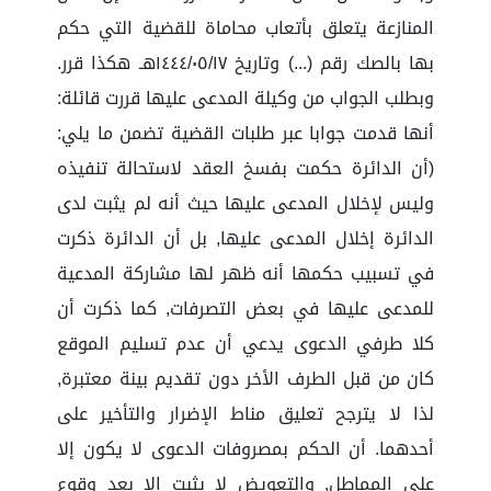
المنازعة يتعلق بأتعاب محاماة للقضية التي حكم
بها بالصك رقم (...) وتاريخ ١٤٤٤/٠٥/١٧هـ هكذا قرر.
وبطلب الجواب من وكيلة المدعى عليها قررت قائلة:
أنها قدمت جوابا عبر طلبات القضية تضمن ما يلي:
(أن الدائرة حكمت بفسخ العقد لاستحالة تنفيذه
وليس لإخلال المدعى عليها حيث أنه لم يثبت لدى
الدائرة إخلال المدعى عليها, بل أن الدائرة ذكرت
في تسبيب حكمها أنه ظهر لها مشاركة المدعية
للمدعى عليها في بعض التصرفات, كما ذكرت أن
كلا طرفي الدعوى يدعي أن عدم تسليم الموقع
كان من قبل الطرف الأخر دون تقديم بينة معتبرة,
لذا لا يترجح تعليق مناط الإضرار والتأخير على
أحدهما. أن الحكم بمصروفات الدعوى لا يكون إلا
على المماطل, والتعويض لا يثبت إلا بعد وقوع