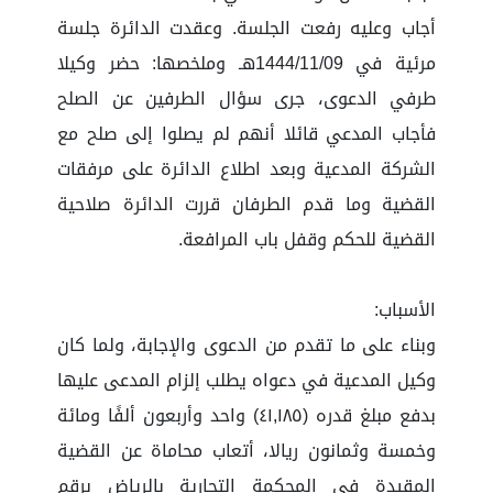
أجاب وعليه رفعت الجلسة. وعقدت الدائرة جلسة
مرئية في 1444/11/09هـ وملخصها: حضر وكيلا
طرفي الدعوى، جرى سؤال الطرفين عن الصلح
فأجاب المدعي قائلا أنهم لم يصلوا إلى صلح مع
الشركة المدعية وبعد اطلاع الدائرة على مرفقات
القضية وما قدم الطرفان قررت الدائرة صلاحية
القضية للحكم وقفل باب المرافعة.
الأسباب:
وبناء على ما تقدم من الدعوى والإجابة، ولما كان
وكيل المدعية في دعواه يطلب إلزام المدعى عليها
بدفع مبلغ قدره (٤١,١٨٥) واحد وأربعون ألفًا ومائة
وخمسة وثمانون ريالا، أتعاب محاماة عن القضية
المقيدة في المحكمة التجارية بالرياض برقم