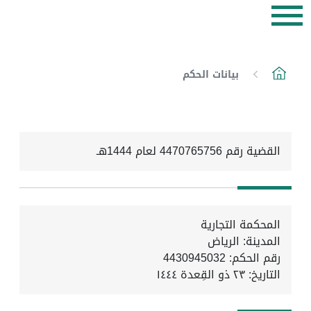
بيانات الحكم
القضية رقم 4470765756 لعام 1444هـ
المحكمة التجارية
المدينة: الرياض
رقم الحكم: 4430945032
التاريخ:
٢٣ ذو القِعدة ١٤٤٤