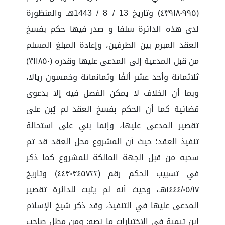
(٤٣٩١٨٠٩٩٥) وتاريخ 13 / 8 / 1443هـ والمنظورة
لدى هذه الدائرة سلفا و صدر فيها حكم بفسخ
العقد المبرم بين الطرفين، وإعادة المبلغ المسلم
من قبل المدعية إلى المدعى عليها وقدره (٣١١٨٥٠)
ثلاثمائة وأحد عشر ألفًا وثمانمائة وخمسون ريالا،
وبما أن الخلاف لا يمكن الفصل فيه إلا بدعوى
قضائية كما أن الحكم بفسخ العقد لم يُبن على
تقصير المدعى عليها، وإنما بني على استحالة
تنفيذ العقد؛ حيث أن المشروع محل العقد قد تم
سحبه من قبل الجهة المالكة للمشروع كما ذكر
في تسبيب الحكم رقم (٤٤٣٠٣٤٥٧٢٢) وتاريخ
١٤٤٤/٠٥/١٧هـ، وحيث أنه لم يثبت للدائرة تقصير
المدعى عليها في التنفيذ، وقد ذكر شيخ الإسلام
ابن تيمية في الاختيارات ما نصه: ومن مطل صاحب