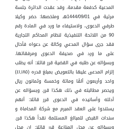
المدعية كدفعة مقدمة. وقد عقدت الدائرة جلسة
مرئية في 1444/09/01هـ وملخصها: حضر وكيلا
طرفي الدعوى، ولاستيفاء ما ورد في المادة رقم
90 من اللائحة التنفيذية لنظام المحاكم التجارية
فقد جرى سؤال المدعي وكالة عن دعواه فأحال
على ما ورد في صحيفة الدعوى ومرفقاتها.
وبسؤاله عن طلبه في القضية قرر قائلا: أنه يطلب
إلزام المدعى عليها بالتعويض بمبلغ قدره (٤١,١٨٥)
واحد وأربعون ألفًا ومائة وخمسة وثمانون ريال
ويحصر مطالبته في ذلك هكذا قرر. وبسؤاله عن
أدلته وأسانيده في الدعوى قرر قائلا: أنهم
يستندوا على العقد المبرم مع شركة المحاماة و
سندات القبض للمبالغ المستلمة نقداً هكذا قرر.
وبسؤاله عن محل المنازعة قرر قائلا: إن محل