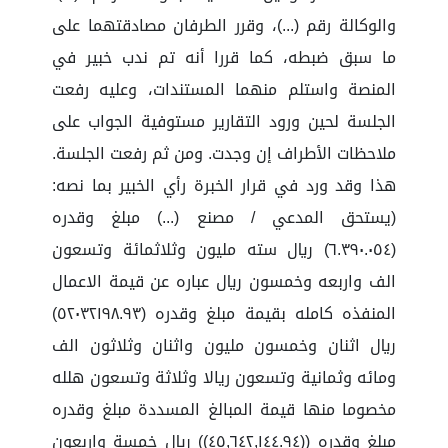
هذا وقد ورد في قرار الخبرة رأي الخبير بما نصه:
(يستحق المدعي / مصنع (...) مبلغ وقدره
(٦.٣٩٠.٠٥٤) ريال سته مليون وثلاثمائة وتسعون
الف واربعه وخمسون ريال عباره عن قيمة الاعمال
المنفذه كامله بقيمة مبلغ وقدره (٥٢٠٣٢١٩٨.٩٣)
ريال اثنان وخمسون مليون واثنان وثلاثون الف
ومائه وثمانية وتسعون ريالا وثلاثة وتسعون هلله
مخصوما منها قيمة المبالغ المسددة مبلغ وقدره
مبلغ وقدره ((٤٥,٦٤٢,١٤٤.٩٤)) ريال خمسة واربعون