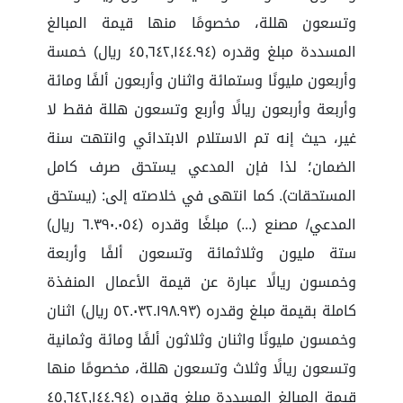
وتسعون هللة، مخصومًا منها قيمة المبالغ
المسددة مبلغ وقدره (٤٥,٦٤٢,١٤٤.٩٤ ريال) خمسة
وأربعون مليونًا وستمائة واثنان وأربعون ألفًا ومائة
وأربعة وأربعون ريالًا وأربع وتسعون هللة فقط لا
غير، حيث إنه تم الاستلام الابتدائي وانتهت سنة
الضمان؛ لذا فإن المدعي يستحق صرف كامل
المستحقات). كما انتهى في خلاصته إلى: (يستحق
المدعي/ مصنع (...) مبلغًا وقدره (٦.٣٩٠.٠٥٤ ريال)
ستة مليون وثلاثمائة وتسعون ألفًا وأربعة
وخمسون ريالًا عبارة عن قيمة الأعمال المنفذة
كاملة بقيمة مبلغ وقدره (٥٢.٠٣٢.١٩٨.٩٣ ريال) اثنان
وخمسون مليونًا واثنان وثلاثون ألفًا ومائة وثمانية
وتسعون ريالًا وثلاث وتسعون هللة، مخصومًا منها
قيمة المبالغ المسددة مبلغ وقدره (٤٥,٦٤٢,١٤٤.٩٤