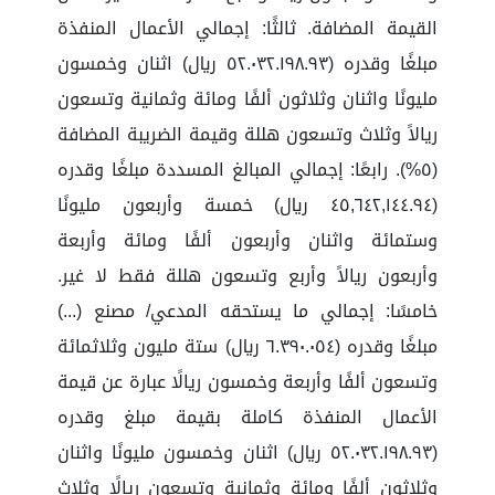
القيمة المضافة. ثالثًا: إجمالي الأعمال المنفذة
مبلغًا وقدره (٥٢.٠٣٢.١٩٨.٩٣ ريال) اثنان وخمسون
مليونًا واثنان وثلاثون ألفًا ومائة وثمانية وتسعون
ريالاً وثلاث وتسعون هللة وقيمة الضريبة المضافة
(٥%). رابعًا: إجمالي المبالغ المسددة مبلغًا وقدره
(٤٥,٦٤٢,١٤٤.٩٤ ريال) خمسة وأربعون مليونًا
وستمائة واثنان وأربعون ألفًا ومائة وأربعة
وأربعون ريالاً وأربع وتسعون هللة فقط لا غير.
خامسًا: إجمالي ما يستحقه المدعي/ مصنع (...)
مبلغًا وقدره (٦.٣٩٠.٠٥٤ ريال) ستة مليون وثلاثمائة
وتسعون ألفًا وأربعة وخمسون ريالًا عبارة عن قيمة
الأعمال المنفذة كاملة بقيمة مبلغ وقدره
(٥٢.٠٣٢.١٩٨.٩٣ ريال) اثنان وخمسون مليونًا واثنان
وثلاثون ألفًا ومائة وثمانية وتسعون ريالًا وثلاث