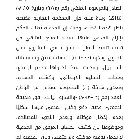
الصادر بالمرسوم الملكي رقم (م/٩٣) وتاريخ ١٥/ ٠٨/
١٤٤١هـ؛ وبناءً عليه فإن المحكمة التجارية مختصة
بنظر هذه القضية، وحيث إن المدعية تطلب الحكم
بإلزام المدعى عليها بسداد المبلغ المتبقي من
قيمة تنفيذ أعمال المقاولة في المشروع محل
الدعوى وقدره (٥.٥٠٠.٠٠٠) خمسة ملايين وخمسمائة
ألف ريال، وقدمت سندًا لدعواها محضر اجتماع،
ومحاضر التسليم الابتدائي، وكشف الحساب،
وتعديل شركة (...) المحدودة لمقاول من الباطن
العقد رقم (٠١٣-٨٠٠١٣) -والسابق بيانها رفق صحيفة
الدعوى-، وحيث دفع وكيل المدعى عليها شكليًا
بعدم إخطار موكلته وبعدم اللجوء للمصالحة،
وموضوعيًا بأن كشف الحساب المرفق من المدعية
لا يحمل توقيع موكلته ولا ختمها، وبأن المدعية لم