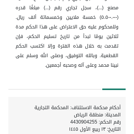
مصنع (...)، سجل تجاري رقم (...) مبلغًا قدره
(٥.٥٠٠.٠٠٠) خمسة ملايين وخمسمائة ألف ريال.
وللمحكوم عليه حق الاعتراض على هذا الحكم مدة
ثلاثين يومًا تبدأ من تاريخ تسليم الحكم، فإن
تقدمت به خلال هذه الفترة وإلا اكتسب الحكم
القطعية. وبالله التوفيق، وصلى الله وسلم على
نبينا محمد وعلى آله وصحبه أجمعين.
أحكام محكمة الاستئناف: المحكمة التجارية
المدينة: منطقة الرياض
رقم الحكم: 4430904255
التاريخ:
١٣ ربيع الأول ١٤٤٥