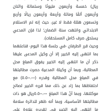
ريال) خمسة وأربعون مليونًا وستمائة واثنان
وأربعون ألفًا ومائة وأربعة وأربعون ريالًا وأربع
وتسعون هللة فقط لا غير، حيث إنه تم الاستلام
الابتدائي وانتهت سنة الضمان؛ لذا فإن المدعي
يستحق صرف كامل المستحقات).
وحيث قرر الطرفان -في جلسة هذا اليوم- قناعتهما
بما انتهى إليه الخبير إلا أن وكيل المدعى عليها
ذكر أن ما انتهى إليه الخبير يفوق المبلغ محل
المطالبة، وبما أن وكيلة المدعية حصرت مطالبتها
في المبلغ محل المطالبة وقدره (٥.٥٠٠.٠٠٠) مع
احتفاظها بما زاد عن ذلك مما قرره الخبير لصالح
موكلتها، وبما أنّ هذا المبلغ ٥.٥٠٠.٠٠٠ريال هو ذات
مطالبتها الأساسية، وبما أنه ظهر للدائرة سلامة
ما انتهى إليه الخبير في تقريره علاوة على