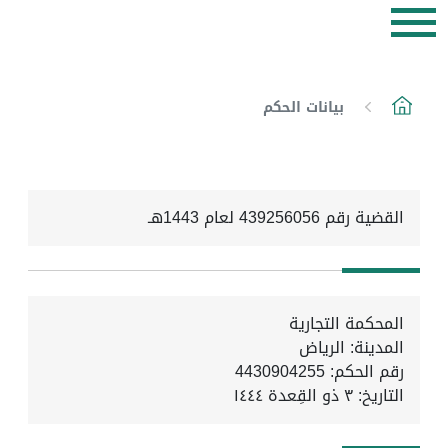
بيانات الحكم
القضية رقم 439256056 لعام 1443هـ
المحكمة التجارية
المدينة: الرياض
رقم الحكم: 4430904255
التاريخ:
٣ ذو القِعدة ١٤٤٤