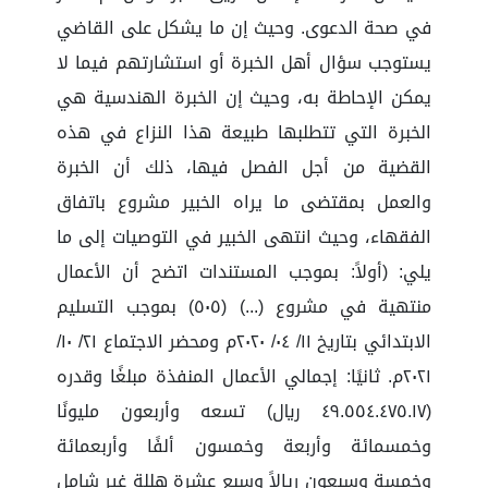
في صحة الدعوى. وحيث إن ما يشكل على القاضي
يستوجب سؤال أهل الخبرة أو استشارتهم فيما لا
يمكن الإحاطة به، وحيث إن الخبرة الهندسية هي
الخبرة التي تتطلبها طبيعة هذا النزاع في هذه
القضية من أجل الفصل فيها، ذلك أن الخبرة
والعمل بمقتضى ما يراه الخبير مشروع باتفاق
الفقهاء، وحيث انتهى الخبير في التوصيات إلى ما
يلي: (أولاً: بموجب المستندات اتضح أن الأعمال
منتهية في مشروع (...) (٥٠٥) بموجب التسليم
الابتدائي بتاريخ ١١/ ٠٤/ ٢٠٢٠م ومحضر الاجتماع ٢١/ ١٠/
٢٠٢١م. ثانيًا: إجمالي الأعمال المنفذة مبلغًا وقدره
(٤٩.٥٥٤.٤٧٥.١٧ ريال) تسعه وأربعون مليونًا
وخمسمائة وأربعة وخمسون ألفًا وأربعمائة
وخمسة وسبعون ريالاً وسبع عشرة هللة غير شامل