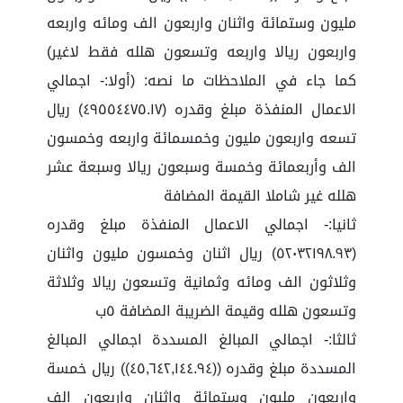
مليون وستمائة واثنان واربعون الف ومائه واربعه
واربعون ريالا واربعه وتسعون هلله فقط لاغير)
كما جاء في الملاحظات ما نصه: (أولا:- اجمالي
الاعمال المنفذة مبلغ وقدره (٤٩٥٥٤٤٧٥.١٧) ريال
تسعه واربعون مليون وخمسمائة واربعه وخمسون
الف وأربعمائة وخمسة وسبعون ريالا وسبعة عشر
هلله غير شاملا القيمة المضافة
ثانيا:- اجمالي الاعمال المنفذة مبلغ وقدره
(٥٢٠٣٢١٩٨.٩٣) ريال اثنان وخمسون مليون واثنان
وثلاثون الف ومائه وثمانية وتسعون ريالا وثلاثة
وتسعون هلله وقيمة الضريبة المضافة ٥ب
ثالثا:- اجمالي المبالغ المسددة اجمالي المبالغ
المسددة مبلغ وقدره ((٤٥,٦٤٢,١٤٤.٩٤)) ريال خمسة
واربعون مليون وستمائة واثنان واربعون الف