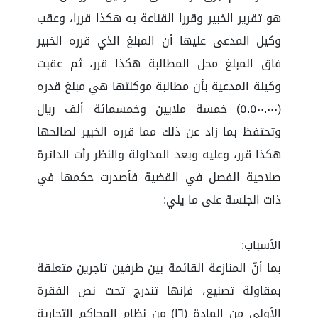
هو تقرير الخبير وقررا القناعة به هكذا قررا، وعقب
وكيل المدعى عليها أن المبلغ الذي قرره الخبير
فاق المبلغ محل المطالبة هكذا قرر، ثم عقبت
وكيلة المدعية بأن مطالبة موكلتها هي مبلغ قدره
(٥.٥٠٠.٠٠٠) خمسة ملايين وخمسمائة ألف ريال
وتحتفظ بما زاد عن ذلك مما قرره الخبير لصالحها
هكذا قرر، وعليه وبعد المداولة والنظر رأت الدائرة
صلاحية الفصل في القضية فأصدرت حكمها في
ذات الجلسة على ما يلي:
الأسباب:
بما أنّ المنازعة القائمة بين طرفين تاجرين متعلقة
بمقاولة تصنيع، فإنها تندرج تحت نص الفقرة
الأولى من المادة (١٦) من نظام المحاكم التجارية