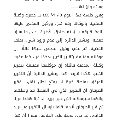
ومائه وار) ا.هــــــــــ
وفي جلسة هذا اليوم ٠٥/ ٠٩/ ١٤٤٤هـ حضرت وكيلة
المدعية بالوكالة رقم (...)، ووكيل المدعى عليها
بالوكالة رقم (...)، ثم صادق الأطراف على ما سبق
ضبطه، وتشير الدائرة إلى عدم ورود شيء بملف
القضية، ثم عقب وكيل المدعى عليها قائلًا: إن
موكلته مقتنعة بتقرير الخبير هكذا قرر، كما عقبت
وكيلة المدعية قائلة: إن موكلتها مقتنعة بتقرير
الخبير، هكذا قررت، هذا وتشير الدائرة أنّ التقرير
المرفق بمنصة خبرة لا يفتح لخلل تقني، فقرر
الطرفان أن التقرير الذي في المنصة قد وصلهما
وأنهما سيرسلانه الآن على بريد الدائرة هكذا قررا،
ثم قرر الطرفان أنهما قاما بإرسال التقرير عبر بريد
الدائرة، ثم جرى عرضه على الطرفين فقررا أن هذا