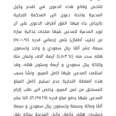
تتلخص وقائع هذه الدعوى في تقدم وكيل
المدعية بلائحة دعوى الى المحكمة التجارية
بالرياض جاء فيها: اتفق أطراف الدعوى على أن
تورد المدعية للمدعى عليها منتجات غذائية عبارة
عن (حليب أطفال) بثمن إجمالي قدره (١٧,٠٠٠.٩١)
سبعة عشر ألفًا ريال سعودي و واحد وتسعون
هلله سدد منه (٤,٨٠٣.٦٤) أربعة آلاف وثمان مئة
وثلاثة ريال سعودي و أربعة وستون هلله، وقد
استلمت المدعى عليها كامل المبيع، ونشأ بسبب
هذه العلاقة التجارية عدم تسليم كامل المبلغ
المستحق من ثمن المبيع، وخلص الى طلب إلزام
المدعى عليها بدفع مبلغ قدره (١٢,١٩٧.٢٧) اثنا عشر
ألفًا ومائة وسبعة وتسعون ريال سعودي و سبعة
وعشرون هلله، وأرفق وكيل المدعية بيناته رفق