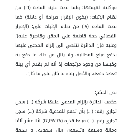
موكلته لقيمتها؛ ولما نصت عليه المادة (١٦) من
نظام الإثبات: (يكون الإقرار صراحة أو دلالة) كما
نصت المادة (١٧) من نظام الإثبات على: (الإقرار
القضائي حجة قاطعة على المقر، وقاصرة عليه)؛
وعليه فإن الدائرة تنتهي الى إلزام المدعى عليها
بدفع مبلغ المطالبة، ولا ينال من ذلك ما دفع به
وكيلها من وجود مرتجعات إذ أنه لم يقدم أي بينة
تعضد دفعه، والأصل بقاء ما كان على ما كان.
نص الحكم:
حكمت الدائرة بإلزام المدعى عليها شركة (...) سجل
تجاري رقم: (...) بأن تدفع للمدعية شركة (...) سجل
تجاري رقم: (...) مبلغا قدره (١٢,١٩٧.٢٧) اثنا عشر ألفًا
ومائة وسبعة وتسعون ريال سعودي و سبعة