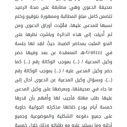
صحيفة الدعوى وهي: مطابقة على صحة الرصيد
تتضمن كامل مبلغ المطالبة وممهورة بتوقيع وختم
نسبها للمدعى عليها، فقُيّدت أوراق الدعوى ومن
ثم أُحيلت إلى هذه الدائرة وباشرت نظرها على
النحو المثبت بمحاضر الضبط. حيثُ عُقِد لها جلسة
في ٠٢/٠٧/١٤٤٤هـ المنعقدة عن بعد وفيها حضر
وكيل المدعية / (...) بموجب الوكالة رقم (...) كما
حضر وكيل المدعى عليه / (...) بموجب الوكالة رقم
(...)، وبسؤال وكيل المدعية عن الدعوى أحال إلى
ما جاء في صحيفتها، وبعرضها على وكيل المدعى
عليها طلب مهلة فأجيب لها وأُفهم بأن قدرها
خمسة أيام يودع خلالها مذكرته الجوابية حاوية
على جميع دفوعه الشكلية والموضوعية وجميع
أدلته وما يستند عليه مع طلباته وذلك خلال خمسة