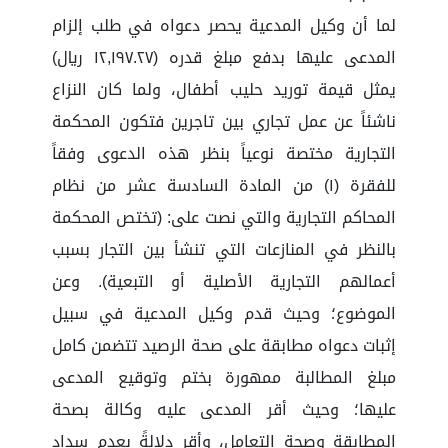
لما أن وكيل المدعية يحصر دعواه في طلب إلزام
المدعى عليها بدفع مبلغ قدره (١٢,١٩٧.٢٧ ريال)
يمثل قيمة توريد حليب أطفال، ولما كان النزاع
ناشئاً عن عمل تجاري بين تاجرين فتكون المحكمة
التجارية مختصة نوعياً بنظر هذه الدعوى وفقاً
للفقرة (١) من المادة السادسة عشر من نظام
المحاكم التجارية والتي نصت على: (تختص المحكمة
بالنظر في المنازعات التي تنشأ بين التجار بسبب
أعمالهم التجارية الأصلية أو التبعية). وعن
الموضوع؛ وحيث قدم وكيل المدعية في سبيل
إثبات دعواه مطابقة على صحة الرصيد تتضمن كامل
مبلغ المطالبة ممهورة بختم وتوقيع المدعى
عليها؛ وحيث أقر المدعى عليه وكالة بصحة
المطابقة وصحة التعامل، وأقر دلالةً بعدم سداد