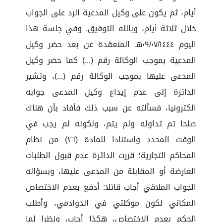
أيام، ثم يكون على وكيل المدعية الرد على الجواب
خلال ثلاثة أيام، وبالله التوفيق. وفي جلسة هذا
اليوم ٠٩/٠٧/١٤٤٤هـ المنعقدة عن بعد حضر وكيل
المدعية بموجب الوكالة رقم (...) كما حضر وكيل
المدعى عليها بموجب الوكالة رقم (...)، وتشير
الدائرة إلى عدم إيداع وكيل المدعى جوابه
الكترونيا، فسألته عن سبب ذلك فأفاد بأن هناك
صلحا تم تداوله ولم يتم، ولكونه لم يجب في
الوقت المحدد واستنادا للمادة (٢٦) من نظام
المحاكم التجارية؛ قررت الدائرة عدم قبول الطلبات
العارضة أو المقابلة من المدعى عليها، وبسؤاله
الجواب الملاقي أجاب قائلا: أدفع بعدم الاختصاص
المكاني لكون موكلتي في الدوادمي، وأطلب
الحكم بعدم الاختصاص، هكذا أجاب، ونظرا لما