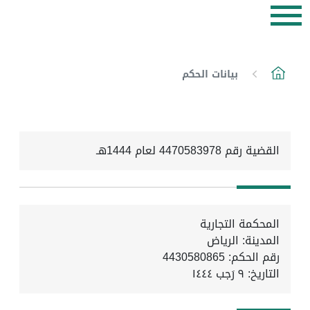
بيانات الحكم
القضية رقم 4470583978 لعام 1444هـ
المحكمة التجارية
المدينة: الرياض
رقم الحكم: 4430580865
التاريخ:
٩ رَجب ١٤٤٤