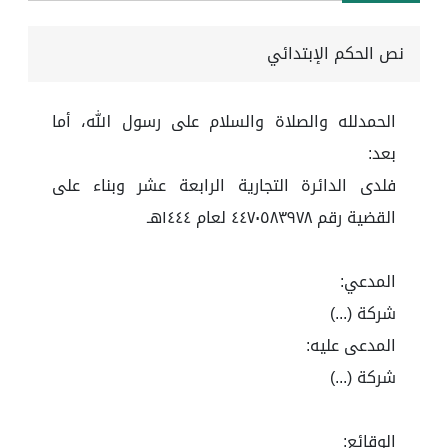
نص الحكم الإبتدائي
الحمدلله والصلاة والسلام على رسول الله، أما
بعد:
فلدى الدائرة التجارية الرابعة عشر وبناء على
القضية رقم ٤٤٧٠٥٨٣٩٧٨ لعام ١٤٤٤هـ
المدعي:
شركة (...)
المدعى عليه:
شركة (...)
الوقائع: