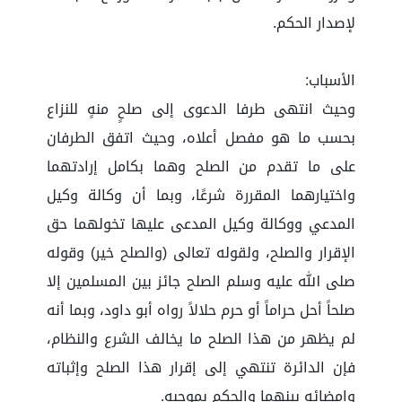
لإصدار الحكم.
الأسباب:
وحيث انتهى طرفا الدعوى إلى صلحٍ منهٍ للنزاع
بحسب ما هو مفصل أعلاه، وحيث اتفق الطرفان
على ما تقدم من الصلح وهما بكامل إرادتهما
واختيارهما المقررة شرعًا، وبما أن وكالة وكيل
المدعي ووكالة وكيل المدعى عليها تخولهما حق
الإقرار والصلح، ولقوله تعالى (والصلح خير) وقوله
صلى الله عليه وسلم الصلح جائز بين المسلمين إلا
صلحاً أحل حراماً أو حرم حلالاً رواه أبو داود، وبما أنه
لم يظهر من هذا الصلح ما يخالف الشرع والنظام،
فإن الدائرة تنتهي إلى إقرار هذا الصلح وإثباته
وإمضائه بينهما والحكم بموجبه.