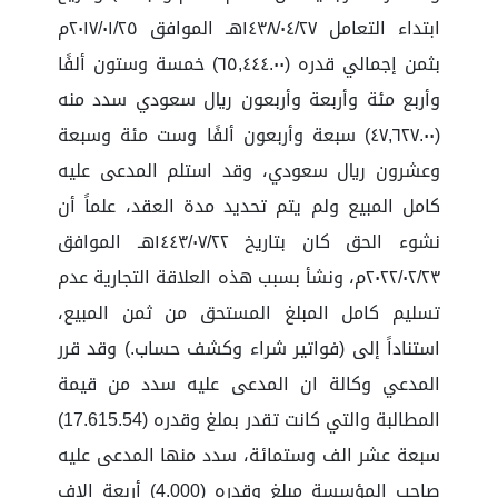
ابتداء التعامل ١٤٣٨/٠٤/٢٧هـ الموافق ٢٠١٧/٠١/٢٥م
بثمن إجمالي قدره (٦٥,٤٤٤.٠٠) خمسة وستون ألفًا
وأربع مئة وأربعة وأربعون ريال سعودي سدد منه
(٤٧,٦٢٧.٠٠) سبعة وأربعون ألفًا وست مئة وسبعة
وعشرون ريال سعودي، وقد استلم المدعى عليه
كامل المبيع ولم يتم تحديد مدة العقد، علماً أن
نشوء الحق كان بتاريخ ١٤٤٣/٠٧/٢٢هـ الموافق
٢٠٢٢/٠٢/٢٣م، ونشأ بسبب هذه العلاقة التجارية عدم
تسليم كامل المبلغ المستحق من ثمن المبيع،
استناداً إلى (فواتير شراء وكشف حساب.) وقد قرر
المدعي وكالة ان المدعى عليه سدد من قيمة
المطالبة والتي كانت تقدر بملغ وقدره (17.615.54)
سبعة عشر الف وستمائة، سدد منها المدعى عليه
صاحب المؤسسة مبلغ وقدره (4.000) أربعة الاف