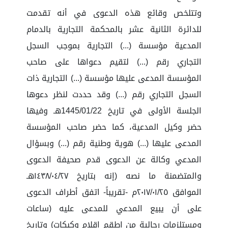
وتتلخص وقائع هذه الدعوى في أنه تقدمت
للدائرة الثانية عشر بالمحكمة التجارية بالدمام
المدعية مؤسسة (...) التجارية بموجب السجل
التجاري رقم (...) لتقيم دعواها على صاحب
المؤسسة المدعى عليها مؤسسة (...) التجارية ذات
السجل التجاري رقم (...) وقد حددت لنظر دعوها
الجلسة الأولى في تاريخ 1445/01/22هـ وفيها
حضر وكيل المدعية، كما حضر صاحب المؤسسة
المدعى عليها (...) هوية وطنية رقم (...) وبسؤال
المدعي وكالة عن الدعوى قدم صحيفة الدعوى
والمتضمنة ما نصه (إنه بتاريخ ١٤٣٨/٠٤/٢٧هـ
الموافق ٢٠١٧/٠١/٢٥م -تقريباً- اتفق أطراف الدعوى
على أن يبيع المدعي للمدعى عليه (ساعات
ومستلزمات رجالية من اطقم اقلام وكبكات) وتاريخ