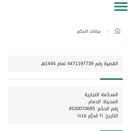
بيانات الحكم
القضية رقم 4471197739 لعام 1444هـ
المحكمة التجارية
المدينة: الدمام
رقم الحكم: 4530070695
التاريخ:
٢١ مُحرَّم ١٤٤٥