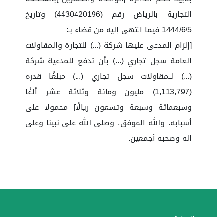
التجارية بالرياض رقم (4430420196) وتاريخ
1444/6/5 فيما انتهى إليه من قضاء بـ:
[إلزام المدعى عليها شركة (...) للتجارة والمقاولات
العامة سجل تجاري (...) بأن تدفع للمدعية شركة
(...) للمقاولات سجل تجاري (...) مبلغًا قدره
(1,113,797) مليون ومائة وثلاثة عشر ألفًا
وسبعمائة وسبعة وتسعون ريالًا] محمولا على
أسبابه، والله الموفق، وصلى الله على نبينا وعلى
اله وصحبه أجمعين.