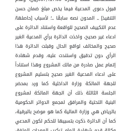
قبول دعوى المدعية فيما يخص مبلغ ضمان حسن
التنفيذ] ــ المدون نصه سابقًا ــ؛ لأسباب [حاصلها/
عدم التكييف الصحيح للواقعة واستناد الدائرة على
ادعاء غير صحيح، واخذت الدائرة برأي المدعية الغير
صحيح والمخالف لواقع الحال وقبلت الدائرة هذا
الرأي دون تدقيق واستندت عليه. وقدم شهادة
إتمام عمل صادرة من مالك المشروع وهذا استناداً
على ادعاء المدعية الغير صحيح بتسليم المشروع
للجهة المالكة وزارة الداخلية كما ورد بمحضر
الجلسة الثالثة ذلك أن الجهة المالكة لمشروع
البنية التحتية والمرافق لمجمع الدوائر الحكومية
بالرياض هي وزارة المالية كما هو موضح بالبرقية،
كما أن الدائرة ذكرت بتسبيها للحكم لكون المدعي
وكالة قدم شهادة إتمام تركيب المعدات المتفق