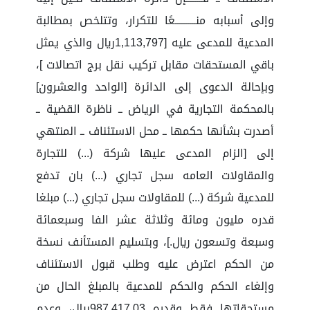
وإلى أسبابه منــــــــــعًا للتكرار، وتتلخص بمطالبة
المدعية للمدعى عليه [1,113,797ريال والذي يمثل
باقي المستحقات مقابل تركيب نقل برج اتصالات ]،
وبإحالة الدعوى إلى الدائرة [الواحد والعشرون]
بالمحكمة التجارية في الرياض ــ ناظرة القضية ــ
أصدرت بشأنها حكمها ــ محل الاستئناف ــ المنتهي
إلى [الزام المدعى عليها شركة (...) للتجارة
والمقاولات العامه سجل تجاري (...) بان تدفع
للمدعية شركة (...) للمقاولات سجل تجاري (...) مبلغا
قدره مليون ومائة وثلاثة عشر الفا وسبعمائة
وسبعة وتسعون ريال.]، وبتسليم المستأنف نسخة
من الحكم اعترض عليه وطلب قبول الاستئناف
وإلغاء الحكم والحكم للمدعية بالمبلغ الحال من
مستحقاتها فقط وقدره 987,417.03ريال، وعدم