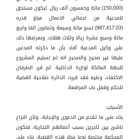
(150,000) مائة وخمسون ألف ريال. ليكون مستحق
للمدعية من اجمالي الاعمال مبلغ قدره
(987,417.03) تسع مائة وسبعة وثمانون الفا واربع
مائة وسبع عشرة ريالا وثلاث هللات. وبعرضها ذلك
على وكيل المدعية أفاد بأن ما ذكرته المدعى
عليها غير صحيح والصحيح انه تم تسليم المشروع
للجهة المالكة لوازرة الداخلية. ثم قرر الطرفان
الاكتفاء، وعليه فقد قررت الدائرة صلاحية القضية
للحكم وقفل باب المرافعة.
الأسباب:
بناء على ما تقدم من الدعوى والإجابة، ولأن النزاع
ناشئ بين تاجرين بسبب أعمالهم التجارية، فتكون
المحكمة مختصة نوعا بنظر هذه القضية، بناء على