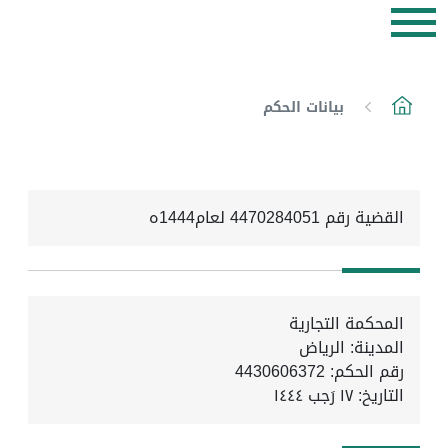
بيانات الحكم
القضية رقم 4470284051 لعام1444ه
المحكمة التجارية
المدينة: الرياض
رقم الحكم: 4430606372
التاريخ:
١٧ رَجب ١٤٤٤