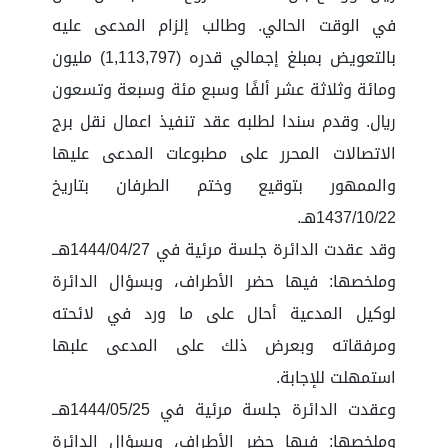
في الوقت الحالي. وطالب إلزام المدعى عليه
بالتعويض بمبلغ إجمالي قدره (1,113,797) مليون
ومائة وثلاثة عشر ألفًا وسبع مئة وسبعة وتسعون
ريال. وقدم سندا لطلبه عقد تنفيذ اعمال نقل برج
الاتصالات المحرر على مطبوعات المدعى عليها
والممهور بتوقيع وختم الطرفان بتاريخ
1437/10/22هـ.
وقد عقدت الدائرة جلسة مرئية في 1444/04/27هــ
وملخصها: فيها حضر الأطراف، وبسؤال الدائرة
لوكيل المدعية أحال على ما ورد في لائحته
ومرفقاته وبعرض ذلك على المدعى علبها
استمهلت للإجابة.
وعقدت الدائرة جلسة مرئية في 1444/05/25هــ
وملخصها: فيها حضر الأطراف، وبسؤال الدائرة