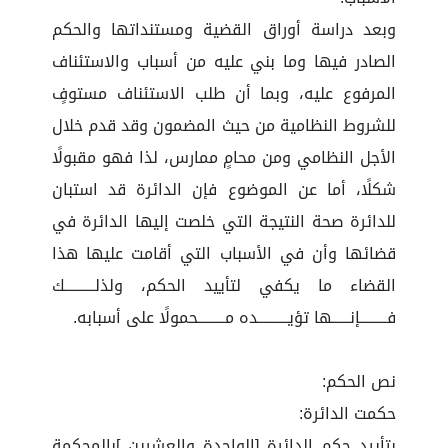
وبعد دراسة أوراق القضية ومستنداتها والحكم
الصادر فيها وما بني عليه من أسباب والاستئناف
المرفوع عليه، وبما أن طلب الاستئناف مستوفٍ
للشروط النظامية من حيث المضمون وقد قدم خلال
الأجل النظامي ومن محامٍ ممارس، لذا فهو مقبولًا
شكلًا، أما عن الموضوع فإن الدائرة قد استبان
للدائرة صحة النتيجة التي خلصت إليها الدائرة في
قضائها وأن في الأسباب التي أقامت عليها هذا
القضاء ما يكفي لتأييد الحكم، ولذلــــــــــك
فـــــــــإنــــــها تؤيــــــــــده مـــــــــحمولًا على أسبابه.
نص الحكم:
حكمت الدائرة:
بتأييد حكم الدائرة [الواحدة والعشرين ]بالمحكمة