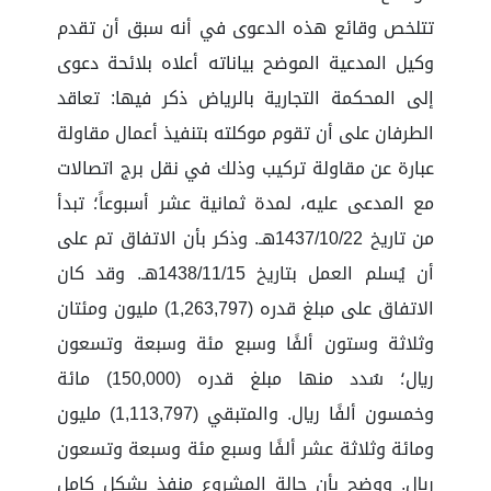
تتلخص وقائع هذه الدعوى في أنه سبق أن تقدم
وكيل المدعية الموضح بياناته أعلاه بلائحة دعوى
إلى المحكمة التجارية بالرياض ذكر فيها: تعاقد
الطرفان على أن تقوم موكلته بتنفيذ أعمال مقاولة
عبارة عن مقاولة تركيب وذلك في نقل برج اتصالات
مع المدعى عليه، لمدة ثمانية عشر أسبوعاً؛ تبدأ
من تاريخ 1437/10/22هـ. وذكر بأن الاتفاق تم على
أن يُسلم العمل بتاريخ 1438/11/15هـ. وقد كان
الاتفاق على مبلغ قدره (1,263,797) مليون ومئتان
وثلاثة وستون ألفًا وسبع مئة وسبعة وتسعون
ريال؛ سُدد منها مبلغ قدره (150,000) مائة
وخمسون ألفًا ريال. والمتبقي (1,113,797) مليون
ومائة وثلاثة عشر ألفًا وسبع مئة وسبعة وتسعون
ريال. ووضح بأن حالة المشروع منفذ بشكل كامل