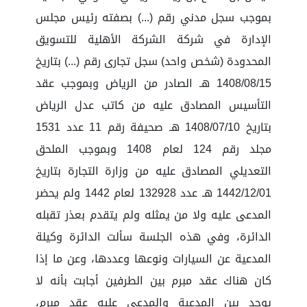
بموجب سجل مدني رقم (...) بصفته رئيس مجلس
الإدارة في شركة الشركة الأهلية للتسويق
المحدودة (شخص واحد) سجل تجارى رقم (...) بتاريخ
1408/08/15 هـ الصادر من الرياض وبموجب عقد
التأسيس المصادق عليه من كاتب عدل الرياض
بتاريخ 1408/07/10 هـ صحيفة رقم 11 عدد 1531
مجلد رقم 124 لعام 1408 وبموجب الملحق
التعديلي المصادق عليه من وزارة التجارة بتاريخ
1442/12/01 هـ عدد 132928 لعام 1442 ولم يحضر
المدعى عليه ولا من يمثله ولم يتقدم بعذر تقبله
الدائرة، وفي هذه الجلسة سألت الدائرة وكيلة
المدعية عن السيارات ونوعها وعددها، وعن ما إذا
كان هناك عقد مبرم بين الطرفين أجابت بأنه لا
يوجد بين المدعية والمدعى عليه عقد مبرم،