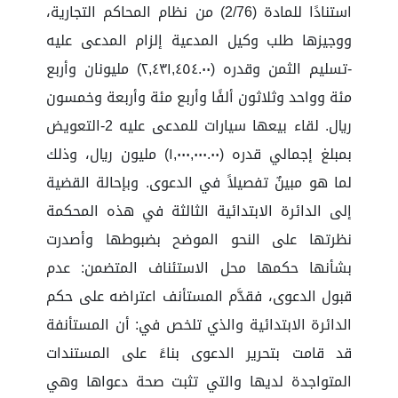
استنادًا للمادة (2/76) من نظام المحاكم التجارية،
ووجيزها طلب وكيل المدعية إلزام المدعى عليه
-تسليم الثمن وقدره (٢,٤٣١,٤٥٤.٠٠) مليونان وأربع
مئة وواحد وثلاثون ألفًا وأربع مئة وأربعة وخمسون
ريال. لقاء بيعها سيارات للمدعى عليه 2-التعويض
بمبلغ إجمالي قدره (١,٠٠٠,٠٠٠.٠٠) مليون ريال، وذلك
لما هو مبينٌ تفصيلاً في الدعوى. وبإحالة القضية
إلى الدائرة الابتدائية الثالثة في هذه المحكمة
نظرتها على النحو الموضح بضبوطها وأصدرت
بشأنها حكمها محل الاستئناف المتضمن: عدم
قبول الدعوى، فقدَّم المستأنف اعتراضه على حكم
الدائرة الابتدائية والذي تلخص في: أن المستأنفة
قد قامت بتحرير الدعوى بناءً على المستندات
المتواجدة لديها والتي تثبت صحة دعواها وهي