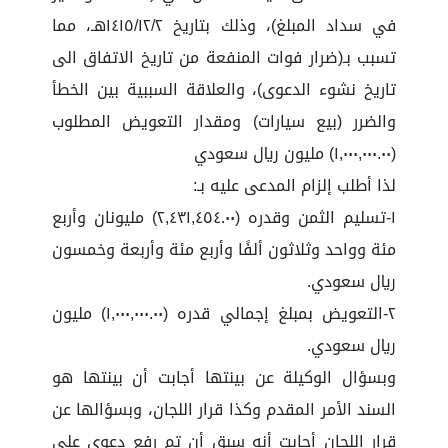
في سداد المبلغ)، وذلك بتاريخ ١٤١٥/١٢/٢هـ، مما
تسبب بـ(ضرار فوات المنفعة من تاريخ الاتفاق الى
تاريخ نشوء الدعوى)، والعلاقة السببية بين الخطأ
والضرر (بيع سيارات) ومقدار التعويض المطلوب
(١,٠٠٠,٠٠٠.٠٠) مليون ريال سعودي
لذا أطلب إلزام المدعى عليه بـ:
١-تسليم الثمن وقدره (٢,٤٣١,٤٥٤.٠٠) مليونان وأربع
مئة وواحد وثلاثون ألفًا وأربع مئة وأربعة وخمسون
ريال سعودي.
٢-التعويض بمبلغ إجمالي قدره (١,٠٠٠,٠٠٠.٠٠) مليون
ريال سعودي.
وبسؤال الوكيلة عن بينتها أجابت أن بينتها هو
السند الأمر المقدم وكذا قرار اللجان، وبسؤالها عن
قرار اللجان أجابت أنه سبق أن تم رفع دعوى على