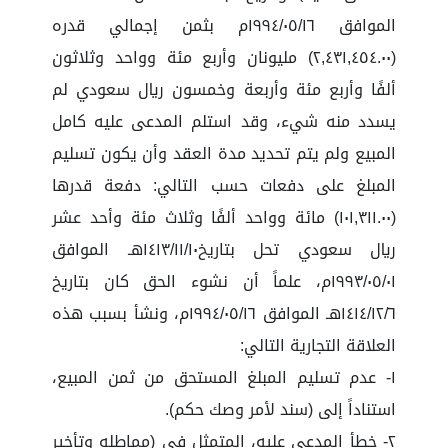
الموافق ١٩٩٤/٠٥/١٦م بثمن إجمالي قدره
(٢,٤٣١,٤٥٤.٠٠) مليونان وأربع مئة وواحد وثلاثون
ألفًا وأربع مئة وأربعة وخمسون ريال سعودي لم
يسدد منه شيء، وقد استلم المدعى عليه كامل
المبيع ولم يتم تحديد مدة العقد وأن يكون تسليم
المبلغ على دفعات حسب التالي: دفعة قدرها
(١٠١,٣١١.٠٠) مائة وواحد ألفًا وثلاث مئة وأحد عشر
ريال سعودي تحل بتاريخ١٤١٣/١١/١٠هـ الموافق
١٩٩٣/٠٥/٠١م، علماً أن نشوء الحق كان بتاريخ
١٤١٤/١٢/٦هـ الموافق ١٩٩٤/٠٥/١٦م، ونشأ بسبب هذه
العلاقة التجارية التالي:
١- عدم تسليم المبلغ المستحق من ثمن المبيع،
استناداً إلى (سند لأمر وصك حكم).
٢- خطأ المدعى عليه، المتمثل في (مماطله وتأخير