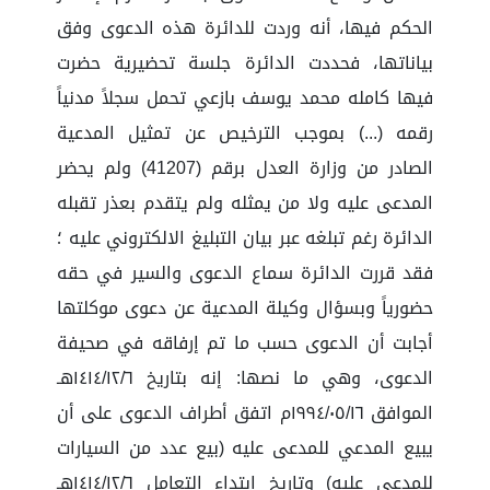
الحكم فيها، أنه وردت للدائرة هذه الدعوى وفق
بياناتها، فحددت الدائرة جلسة تحضيرية حضرت
فيها كامله محمد يوسف بازعي تحمل سجلاً مدنياً
رقمه (...) بموجب الترخيص عن تمثيل المدعية
الصادر من وزارة العدل برقم (41207) ولم يحضر
المدعى عليه ولا من يمثله ولم يتقدم بعذر تقبله
الدائرة رغم تبلغه عبر بيان التبليغ الالكتروني عليه ؛
فقد قررت الدائرة سماع الدعوى والسير في حقه
حضورياً وبسؤال وكيلة المدعية عن دعوى موكلتها
أجابت أن الدعوى حسب ما تم إرفاقه في صحيفة
الدعوى، وهي ما نصها: إنه بتاريخ ١٤١٤/١٢/٦هـ
الموافق ١٩٩٤/٠٥/١٦م اتفق أطراف الدعوى على أن
يبيع المدعي للمدعى عليه (بيع عدد من السيارات
للمدعى عليه) وتاريخ ابتداء التعامل ١٤١٤/١٢/٦هـ