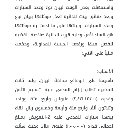
واستمهلت بعض الوقت لبيان نوع وعدد السيارات
وبعد دقائق بينت للدائرة تعذر موكلتها ببيان نوع
وعدد السيارات، وبينتها على ما ادعت به موكلتها
هو السند لأمر، وعليه قررت الدائرة صلاحية القضية
للفصل فيها ورفعت الجلسة للمداولة، وحكمت
مبنياً على الآتي:
الأسباب:
تأسيسا على الوقائع سالفة البيان، ولما كانت
المدعية تطلب إلزام المدعى عليه -تسليم الثمن
وقدره (٢,٤٣١,٤٥٤.٠٠) مليونان وأربع مئة وواحد
وثلاثون ألفًا وأربع مئة وأربعة وخمسون ريال. لقاء
بيعها سيارات للمدعى عليه 2-التعويض بمبلغ
إجمالي قدره (١,٠٠٠,٠٠٠.٠٠) مليون ريال. وحيث سألت