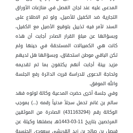
المدعى عليه عند لجان الفصل في منازعات الأوراق
التجارية ضد الكفيل للأصيل، ولو تم الاطلاع على
السند لأمر فيه تذييل بتوقيع الأصيل مع الكفيل،
وبسؤالها عن مبلغ القرار الصادر أجابت أن هذه
كانت هي الكمبيالات المستحقة في حينها ولم
تكن الباقي موطن استحقاق، وبسؤالها هل لديهم
مزيد بينة أجابت أنهم يكتفون بما تم تقديمه
ولحاجة الدعوى للدراسة قررت الدائرة رفع الجلسة
والله الموفق.
وفي جلسة أخرى حضرت المدعية وكالة لولوه فهد
سالم بن غانم تحمل سجلاً مدنياً رقمه (...) بموجب
الوكالة رقم (431163294) الصادرة من الموثقين
المرخصين بتاريخ 11-03-1443هـ بصفتها وكيلة عن
فيصل بن صالح بن زيد القريشي سعودي الجنسية