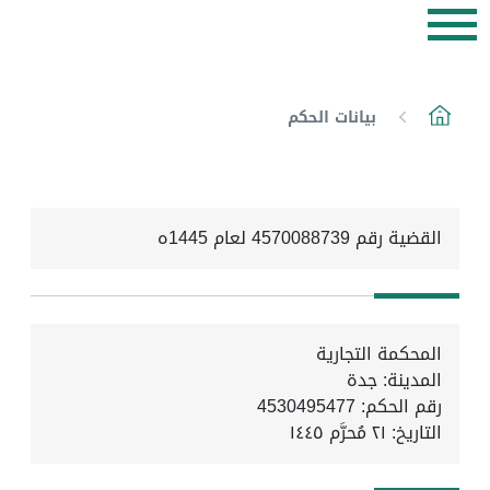
بيانات الحكم
القضية رقم 4570088739 لعام 1445ه
المحكمة التجارية
المدينة: جدة
رقم الحكم: 4530495477
التاريخ:
٢١ مُحرَّم ١٤٤٥