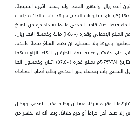
مسة وتسعون ألف ريال والمبالغ حالة السداد هي (١٣٥,٠٠٠.٠٠) مائة وخمسة وثلاثون ألف ريال، وانتهى العقد، ولم يسدد الأجرة المتبقية،
وطالب بـإلزام المدعى عليها بالأجرة المتبقية وقدرها (١٣٥,٠٠٠.٠٠) مائة وخمسة وثلاثون ألف ريال، وقدم سنداً لطلبه فواتير عددها (١٩) على مطبوعات المدعية، وقد عقدت الدائرة جلسة
وابها جاء فيها: حيث قامت المدعى عليها بسداد جزء من المبلغ
المستحق للمدعية بمبلغ وقدره (٣٠,٠٠٠) ثلاثون ألف ريال وذلك بتاريخ ١٤ /٠٤ /٢٠٢٣م. علما بأن المدعى عليها بصدد دفع المتبقي من المبلغ الإجمالي وقدره (١٠٥,٠٠٠) مائة وخمسة آلاف ريال،
موظفين وغيرها ولا تستطيع أن تدفع المبلغ دفعة واحدة،
 على دفعتين وعليه اتفق الطرفان بإنهاء النزاع بينهما
صلحاً وذلك بأن تدفع المدعى عليها للمدعية مبلغاً قدره (١٠٥.٠٠٠)مائة وخمسة آلاف ريال على دفعتين تحل الدفعة الأولى بتاريخ ٢٠٢٣/٠٦/٠١م بمبلغ قدره (٥٢.٥٠٠) اثنان وخمسون ألفا
وخمسون ألفا وخمسمائة ريال، كما أضاف وكيل المدعي بأنه يتمسك بحق المدعي بطلب أتعاب المحاماة
ارهما المقررة شرعًا، وبما أن وكالة وكيل المدعي ووكيل
ا صلحاً أحل حراماً أو حرم حلالاً)، وبما أنه لم يظهر من