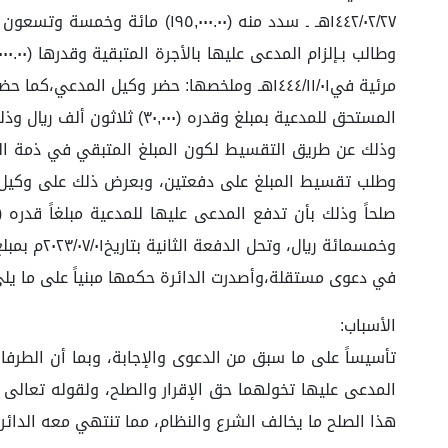
مرئية في١٤٤٤/١١/٠١هـ وملخصها: حضر وكيل ا
وذلك عن طريق التقسيط لكون المبلغ المتبقي في ذمة المد
وطلب تقسيط المبلغ على دفعتين، وبعرض ذلك على وكيل الم
في دعوى مستقلة،وأصدرت الدائرة حكمها مبنياً على ما يلي
الأسباب:
تأسيساً على ما سبق من الدعوى والإجابة، وبما أن الطرفا
المدعى عليها تخولهما حق الإقرار والصلح، ولقوله تعالى (و
هذا الصلح ما يخالف الشرع والنظام، مما تنتهي معه الدائرة