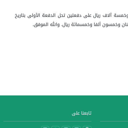
الدائرة بإثبات الصلح بين الطرفين، وذلك بأن تدفع المدعى عليها للمدعية مبلغا قدره (١٠٥.٠٠٠) مائة وخمسة آلاف ريال على دفعتين تحل الدفعة الأولى بتاريخ
تابعنا على