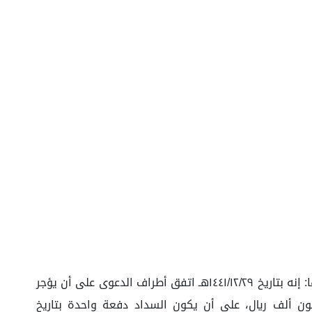
تتلخص وقائع هذه الدعوى في تقدّم وكيل المدعي الموضح بياناته أعلاه بلائحة دعوى إلى المحكمة التجارية بالدمام ذكر فيها: إنه بتاريخ ١٤٤١/١٢/٢٩هـ اتفق أطراف الدعوى على أن يؤجر
سبعة أشهر هجرية وقيمة الأجرة بثمن إجمالي قدره (٣٣٠,٠٠٠.٠٠) ثلاث مئة وثلاثون ألف ريال، على أن يكون السداد دفعة واحدة بتاريخ