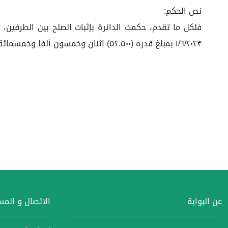
نص الحكم:
١/٦/٢٠٢٣ بمبلغ قدره (٥٢.٥٠٠) اثنان وخمسون ألفا وخمسمائة ريال، وتحل الدفعة الثانية بتاريخ ٢٠٢٣/٠٧/٠١م بمبلغ قدره (٥٢.٥٠٠) اثنان وخمسون ألفا وخمسمائة ريال. والله الموفق.
عن البوابة
الاتصال و الم