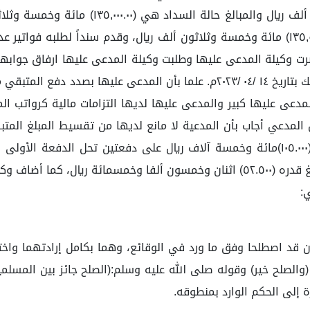
١٤٤٢/٠٢/٢٧هـ ـ سدد منه (١٩٥,٠٠٠.٠٠) مائة وخ
لمدعي،كما حضرت وكيلة المدعى عليها وطلبت وكيلة المدعى عليها ارفاق ج
عى عليها كبير والمدعى عليها لديها التزامات مالية كرواتب ال
دعي أجاب بأن المدعية لا مانع لديها من تقسيط المبلغ المتبقي
وخمسمائة ريال، وتحل الدفعة الثانية بتاريخ٢٠٢٣/٠٧/٠١م بمبلغ قدره (٥٢.٥٠٠) اثنان 
:
ن قد اصطلحا وفق ما ورد في الوقائع، وهما بكامل إرادتهما واختي
الصلح خير) وقوله صلى الله عليه وسلم:(الصلح جائز بين المسلمين إل
 إلى الحكم الوارد بمنطوقه.