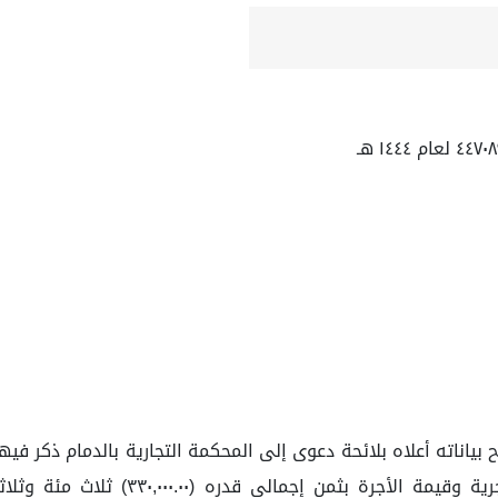
المدعي للمدعى عليها قلابات لمدة (٧) 