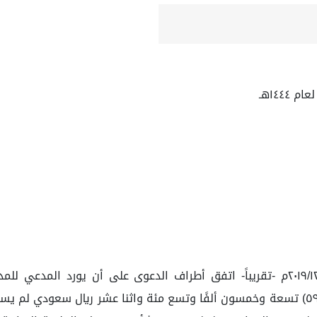
تتلخص هذه الدعوى: إنه بتاريخ ١٤٤١/٠٤/١٩هـ الموافق ٢٠١٩/١٢/١٦م -تقريباً- اتفق أطراف ا
١٤٤١/٠٤/٢٠هـ الموافق ٢٠١٩/١٢/١٧م بثمن إجمالي قدره (٥٩,٩١٢.٠٠) تسعة وخمسون ألفًا وتسع مئ