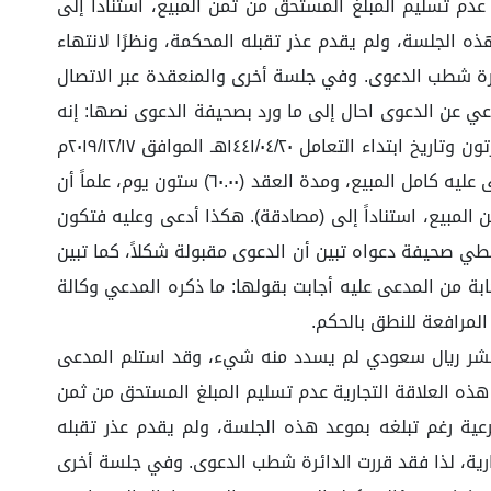
لموافق ٢٠٢٢/٠٦/٣٠م، ونشأ بسبب هذه العلاقة التجارية عدم تسليم المبلغ المستحق من ثمن المبيع، استناداً إلى
ذه الجلسة، ولم يقدم عذر تقبله المحكمة، ونظرًا لانتهاء
دائرة شطب الدعوى. وفي جلسة أخرى والمنعقدة عبر الاتصال
دعي عن الدعوى احال إلى ما ورد بصحيفة الدعوى نصها: إنه
بتاريخ ١٤٤١/٠٤/١٩هـ الموافق ٢٠١٩/١٢/١٦م -تقريباً- اتفق أطراف الدعوى على أن يورد المدعي للمدعى عليه توريد بضاعة منتج كرتون وتاريخ ابتداء التعامل ١٤٤١/٠٤/٢٠هـ الموافق ٢٠١٩/١٢/١٧م
بثمن إجمالي قدره (٥٩,٩١٢.٠٠) تسعة وخمسون ألفًا وتسع مئة واثنا عشر ريال سعودي لم يسدد منه شيء، وقد استلم المدعى عليه كامل المبيع، ومدة العقد (٦٠.٠٠) ستون يوم، علماً أن
 المبلغ المستحق من ثمن المبيع، استناداً إلى (مصادقة). هكذا أدعى وعليه فتكون
 بطي صحيفة دعواه تبين أن الدعوى مقبولة شكلاً، كما تبين
ابة من المدعى عليه أجابت بقولها: ما ذكره المدعي وكالة
لمرافعة للنطق بالحكم.
ره (٥٩,٩١٢.٠٠) تسعة وخمسون ألفًا وتسع مئة واثنا عشر ريال سعودي لم يسدد منه شيء، وقد استلم المدعى
) ستون يوم، علماً أن نشوء الحق كان بتاريخ ١٤٤٣/١٢/١هـ الموافق ٢٠٢٢/٠٦/٣٠م، ونشأ بسبب هذه العلاقة التجارية عدم تسليم المبلغ المستحق من ثمن
شرعية رغم تبلغه بموعد هذه الجلسة، ولم يقدم عذر تقبله
تجارية، لذا فقد قررت الدائرة شطب الدعوى. وفي جلسة أخرى