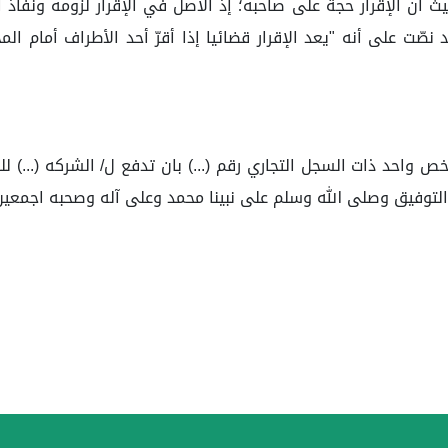
 أن الإقرار حجة على صاحبه؛ إذ الأصل في الإقرار لزومه ونفاذ أثر
بالمرسوم الملكي رقم (م/٩٣) وتاريخ ١٥/٠٨/١٤٤١هـ قد نصّت على أنه "يعد الإقرار قضائيا إذا 
التوفيق وصلى الله وسلم على نبينا محمد وعلى آله وصحبه اجمعين