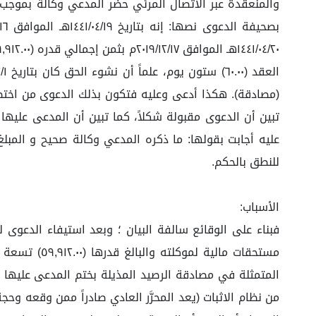
والمنعقدة عبر الاتصال المرئي حضر المدعي وكالة بموجب ال
(مصادقة). هكذا أدعى وعليه فتكون بذلك الدعوى من اختصاص 
تبين أن الدعوى مقبولة شكلاً، كما تبين أن المدعى عليها
عليه أجابت بقولها: ما ذكره المدعي وكالة صحيح و المبل
للنطق بالحكم.
الأسباب:
فبناء على الوقائع سالفة البيان ؛ وبعد استيفاء الدعوى
مستحقات مال
المتمثلة في مصادقة الرصيد المذيلة بختم المدعى عليها و
من نظام الاثبات (يعد المحرَّر العادي صادراً ممن وقعه وح