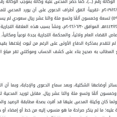
وكالة رقم (...)، كما حضر المدعى عليه وكالة بموجب الوكالة رق
بصحيفة الدعوى نصها: إنه بتاريخ ١٤٤١/٠٤/١٩هـ الموافق ٢٠١٩/١٢/١٦م -تقريباً- اتفق أطراف
١٤٤١/٠٤/٢٠هـ الموافق ٢٠١٩/١٢/١٧م بثمن إجمالي قدره (٥٩,٩١٢.٠٠) تسعة وخمسون ألفًا وتسع مئ
العقد (٦٠.٠٠) ستون يوم، علماً أن نشوء الحق كان بتاريخ ١٤٤٣/١٢/١هـ ا
القضاء العام ولائياً، والمحكمة التجارية بجدة نوعياً ومكانيا
 لم تتقدم بمذكرة الدفاع الأولى على الرغم من ثبوت إبلاغها بق
غ المطالب به صحيح بناء على كشف الحساب وموكلتي تقر مبلغ الم
 لسائر أوضاعها الشكلية، وبعد سماع الدعوى والإجابة، وبما أن 
ية لموكلته والبالغ قدرها (٥٩,٩١٢.٠٠) تسعة وخمسون ألفًا وتسع مئة واثنا عشر ريال. م
لما كان وكيلة المدعى عليها قد أقرت بصحة مطابقة الرصيد والم
جة عليه؛ ما لم ينكر صراحة ما هو منسوب إليه من خط أو إمضاء أو خت