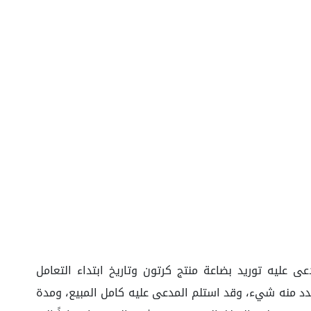
لدعوى على أن يورد المدعي للمدعى عليه توريد بضاعة منتج كرتون وتاريخ ابتداء التعامل
ة واثنا عشر ريال سعودي لم يسدد منه شيء، وقد استلم المدعى عليه كامل المبيع، ومدة