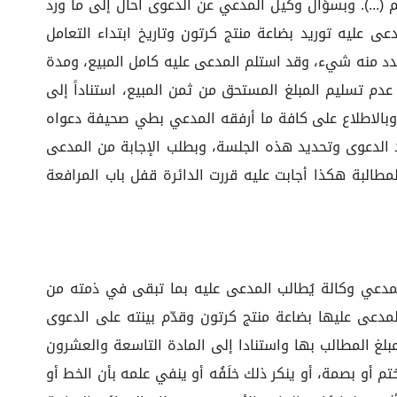
م (...). وبسؤال وكيل المدعي عن الدعوى احال إلى ما ورد
 الدعوى على أن يورد المدعي للمدعى عليه توريد بضاعة منتج كرتون وتاريخ ابتداء التعامل
ة واثنا عشر ريال سعودي لم يسدد منه شيء، وقد استلم المدعى عليه كامل المبيع، ومدة
لموافق ٢٠٢٢/٠٦/٣٠م، ونشأ بسبب هذه العلاقة التجارية عدم تسليم المبلغ المستحق من ثمن المبيع، استناداً إلى
ً، وبالاطلاع على كافة ما أرفقه المدعي بطي صحيفة دعواه
يد الدعوى وتحديد هذه الجلسة، وبطلب الإجابة من المدعى
طالبة هكذا أجابت عليه قررت الدائرة قفل باب المرافعة
المدعي وكالة يُطالب المدعى عليه بما تبقى في ذمته من
قابل توريد المدعية للمدعى عليها بضاعة منتج كرتون وقدّم بينته على الدعوى
بلغ المطالب بها واستنادا إلى المادة التاسعة والعشرون
م أو بصمة، أو ينكر ذلك خلَفُه أو ينفي علمه بأن الخط أو