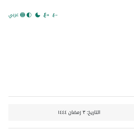
عربي
التاريخ:
٣ رَمضان ١٤٤٤