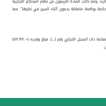
ه، ولما كانت المادة الأربعون من نظام المحاكم التجارية
أقرّ أحد الأطراف أمام المحكمة بواقعة متعلقة بدعوى أثناء السير في نظرها". مما
حكمت الدائرة: إلزام شركة مطاعم (...) المحدودة شركة شخص واحد ذات السجل التجاري رقم (...) بان تدفع ل/ الشركه (...) للصناعة ذات السجل التجاري رقم (...). مبلغ وقدره (٥٩,٩١٢.٠٠)
.