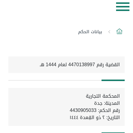
بيانات الحكم
القضية رقم 4470138997 لعام 1444 هـ
المحكمة التجارية
المدينة: جدة
رقم الحكم: 4430905033
التاريخ:
٢ ذو القِعدة ١٤٤٤