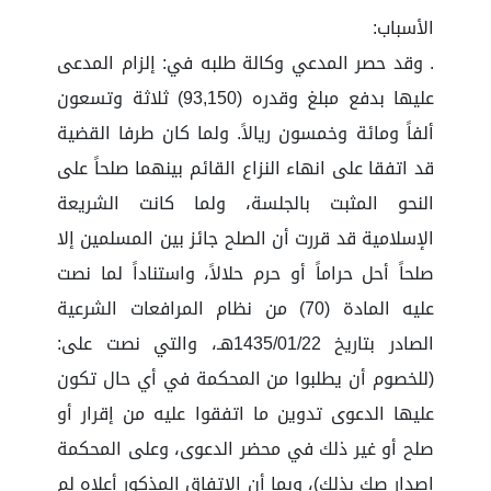
الأسباب:
. وقد حصر المدعي وكالة طلبه في: إلزام المدعى
عليها بدفع مبلغ وقدره (93,150) ثلاثة وتسعون
ألفاً ومائة وخمسون ريالاً. ولما كان طرفا القضية
قد اتفقا على انهاء النزاع القائم بينهما صلحاً على
النحو المثبت بالجلسة، ولما كانت الشريعة
الإسلامية قد قررت أن الصلح جائز بين المسلمين إلا
صلحاً أحل حراماً أو حرم حلالاً، واستناداً لما نصت
عليه المادة (70) من نظام المرافعات الشرعية
الصادر بتاريخ 1435/01/22هـ، والتي نصت على:
(للخصوم أن يطلبوا من المحكمة في أي حال تكون
عليها الدعوى تدوين ما اتفقوا عليه من إقرار أو
صلح أو غير ذلك في محضر الدعوى، وعلى المحكمة
إصدار صك بذلك)، وبما أن الاتفاق المذكور أعلاه لم