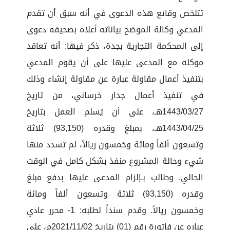
تتلخص وقائع هذه الدعوى في أنه سبق أن تقدم
المدعي وكالة الموضح بياناته أعلاه بصحيفه دعوى
إلى المحكمة التجارية بجدة، ذكر فيها: أنه تعاقد
موكله مع المدعى عليها على أن يقوم المدعي
بتنفيذ أعمال مقاولة عبارة عن مقاولة إنشاء وذلك
في تنفيذ أعمال جدار خرساني، من تاريخ
1443/03/27هـ، على أن يُسلم العمل بتاريخ
1443/04/25هـ، بمبلغ وقدره (93,150) ثلاثة
وتسعون ألفاً ومائة وخمسون ريالاً، لم تسدد منها
شيء وحالة المشروع منفذ بشكل كامل في الوقت
الحالي. وطالب بـإلزام المدعى عليها بدفع مبلغ
وقدره (93,150) ثلاثة وتسعون ألفاً ومائة
وخمسون ريالاً. وقدم سنداً لطلبه: 1- محرر عادي
عباره عن فاتورة رقم (01) بتاريخ 2021/11/02م، على