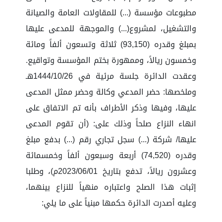
مطبوعات مؤسسة (...) للمقاولات العامة والصيانة
والتشغيل، لمشروع(...) والموجهة للمدعى عليها
بمبلغ وقدره (93,150) ثلاثة وتسعون ألفاً ومائة
وخمسون ريالاً، وممهورة بختم المؤسسة وتواقيع.
وعقدت الدائرة جلسة مرئية في 1444/10/26هـ
وملخصها: حضر المدعي وكالة وحضر ممثل المدعى
عليها، وفيها وذكر الأطراف بأنه تم الاتفاق على
انهاء النزاع صلحاً وذلك على: (أن تقوم المدعى
عليها/ شركة (...) سجل تجاري رقم (...) بدفع مبلغ
وقدره (74,520) أربعة وسبعون ألفاً وخمسمائة
وعشرون ريالاً، تدفع بتاريخ 2023/06/01م)، وطلبا
إثبات هذا الصلح واعتباره منهياً للنزاع بينهما،
وعليه أصدرت الدائرة حكمها مبنياً على ما يلي: