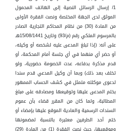
1/ إرسال الرسائل النصية إلى الهاتف المحمول
الموثق لدى الجهة المختصة ونصت الفقرة الأولى
من المادة (30) من نظام المحاكم التجارية الصادر
بالمرسوم الملكي رقم (م/93) وتاريخ 15/08/1441هـ
على أنه: (إذا تبلغ المدعى عليه لشخصه أو وكيله،
أو حضر أي منهما في أي جلسة أمام المحكمة، أو
قدم مذكرة بدفاعه، عدت الخصومة حضورية، ولو
تخلف بعد ذلك) وبما أن وكيل المدعي قدم سندا
لدعوى موكلته متمثل في كشف الحساب الممهور
بختم المدعى عليها وتوقيعها ومصادقه على مبلغ
المطالبة، ولما كان من المقرر قضاء بأن عموم
السندات الرسمية والعادية الموقع عليها بإمضاء أو
ختم أحد الطرفين معتبرة بالنسبة لمضمونها
وموقعيها، حيث نصت الفقرة (1) من المادة (29)