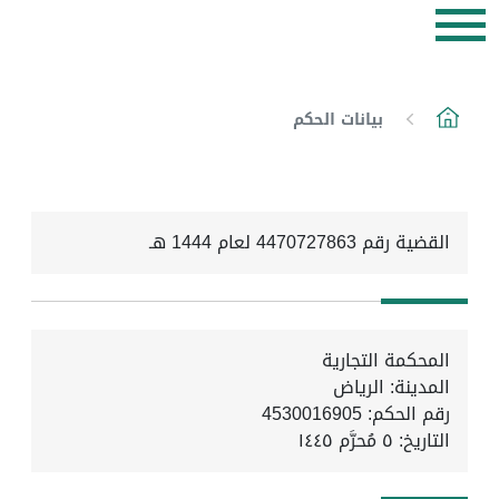
بيانات الحكم
القضية رقم 4470727863 لعام 1444 هـ
المحكمة التجارية
المدينة: الرياض
رقم الحكم: 4530016905
التاريخ:
٥ مُحرَّم ١٤٤٥