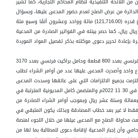
من اللائحة التنفيذية لنظام المحاكم التجارية، كما تشير
لدائرة من عرض الصلح لعدم حضور المدعى عليها، وبسؤال
المدعي وكالة عن دعواه وتحديد طلباته وبيناته فأحال إلى صحيفة الدعوى حاصرًا طلباته في إلزام المدعى عليها بدفع مبلغ قدره (121,716.00) مائة وواحد وعشرون ألفًا وسبع مئة
ون ألفًا وسبع مئة وسبعة وخمسون ريال ريال، كما حصر بينته في الفواتير الصادرة من المدعية
ة بإعادة تحرير دعوى موكلته بذكر تفصيل المواد الموردة
فتقدم وكيل المدعية بمذكرة جاء فيها (تعاقدت المدعى عليها مع المدعية على أن تورد للأولى مواد عبارة عن دعامات شانل فرنسي بعدد 800 قطعة وحامل براكيت فرنسي بعدد 3170
اسات مختلفة بعدد 1282 قطعة وجميعها مرتبطة بمشروع واحد وأصدرت المدعى عليها عدد من أوامر الشراء تطلب
لتزمت بجميع الالتزامات التي على عاتقها وسددت المدعى
عليها بعض المبالغ المترتبة في ذمتها لصالح المدعية صادقت المدعى عليها على كشف الحساب الختامي لعام 2022م المؤرخ في 30 11 2022م والمتضمن كامل المديونية المترتبة في
لمدعية مبلغ قدره 221716 مئتان وواحد وعشرون ألف وسبعمائة وستة عشر ريال وبموجب أوامر الشراء الصادرة من
 من المدعية المرفقة وحيث قامت المدعى عليها بسداد ما قيمته 100000 مائة الف ريال فقط لا غير بعد خطاب المصادقة وبذلك يكون المتبقي في
ء حتى الان تمت محاولة الصلح مع المدعى عيلها من خلال اللجوء لمنصة
امي وأن إجبار المدعية لإقامة دعوى للمطالبة بما لها من