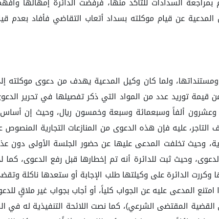
مراجعة السدادات للتأكد منها، فرفضت الدائرة إمهالها وأفهمته
المدعية عن قيام موكلته بسداد أتعاب التقاضي فأفاد بعدم قي
 قيمة توريد عدد من المواد التي ذكر تفصيلها في تحرير الدعو
ن أضرار التقاضي بمبلغ قدره (25.757) خمسة وعشرون ألفاً وسبعمائة وسبعة وخمسون ر
ية، وحيث تخلفت المدعى عليها عن حضور الجلسة الأولى دون عذر
لدعوى، وحيث ثبت للدائرة أنه تم إخطارها قبل رفع الدعوى، كما 
ا وكررت الدائرة على وكيلتها طلب الإجابة أو ستعدها ناكلة وتقض
: (إذا امتنع المدعى عليه عن الجواب كلياً، أو أجاب بجواب غير ملاقٍ 