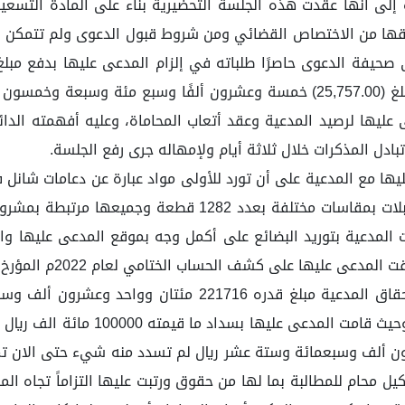
 إلى أنها عقدت هذه الجلسة التحضيرية بناء على المادة التسعين 
حققها من الاختصاص القضائي ومن شروط قبول الدعوى ولم تتمكن ا
وستة عشر ريال، وإلزام المدعى عليها بأتعاب التقاضي بمبلغ (25,757.00) خمسة وعشر
عليها لرصيد المدعية وعقد أتعاب المحاماة، وعليه أفهمته الدائر
ادل المذكرات خلال ثلاثة أيام ولإمهاله جرى رفع الجلسة.
قطعة ووصلات حوامل كابلات بعدد 800 قطعة وحوامل كابلات بمق
 المدعية بتوريد البضائع على أكمل وجه بموقع المدعى عليها وا
ذمة المدعي عليها لصالح المدعية المدعية والمذيل بإستحقاق ا
المدعى عليها وفواتير البيع الصادرة
 وقدره 121716 مائة وواحد وعشرون ألف وسبعمائة وستة عشر ريال لم تسدد منه شي
ل محام للمطالبة بما لها من حقوق ورتبت عليها التزاماً تجاه المح