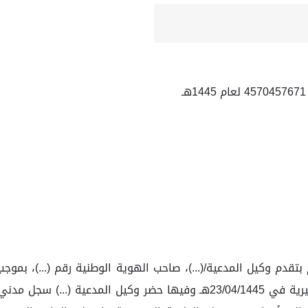
بتقدم وكيل المدعية/(...)، صاحب الهوية الوطنية رقم (...)، بمو
الدائرة لها عدت جلسات، حيث حددت الدائرة الجلسة التحضيرية في 23/04/1445هـ 