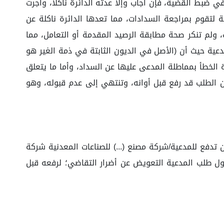
 ضبط القضية، فإن أجاب وإلا عدته الدائرة ناكلاً، وأجرت
 لتقوم بمراجعة السدادات، مما تعدها الدائرة ناكلة عن
ت، ولم تنكر صحة مطابقة الرصيد المقدمة أو التعامل، مما
عية حيث أن (الأصل في الديون الثابتة في ذمة الغير هو
 التقاضي فقد ثبت للدائرة الخطأ بمماطلة المدعى عليها عن السداد، وأما ما يتعلق
أن الطلب قد رفع قبل أوانه، وتنتهي إلى عدم قبوله، وهو
ن تدفع للمدعية/شركة مصنع (...) للصناعات المعدنية شركة
ة عشر ريال، ثانيًا/عدم قبول طلب المدعية التعويض عن أضرار التقاضي؛ لرفعه قبل