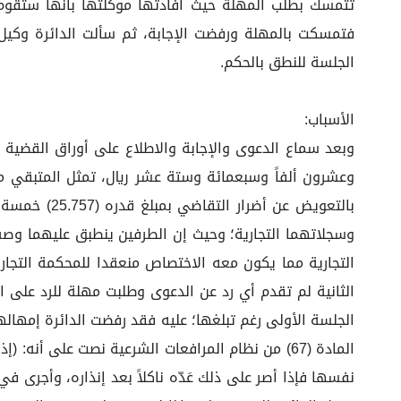
تتمسك بطلب المهلة حيث أفادتها موكلتها بأنها ستقوم ب
فتمسكت بالمهلة ورفضت الإجابة، ثم سألت الدائرة وكيل 
الجلسة للنطق بالحكم.
الأسباب:
وعشرون ألفاً وسبعمائة وستة عشر ريال، تمثل المتبقي من
بالتعويض ع
التجارية مما يكون معه الاختصاص منعقدا للمحكمة التجار
الثانية لم تقدم أي رد عن الدعوى وطلبت مهلة للرد على ا
الجلسة الأولى رغم تبلغها؛ عليه فقد رفضت الدائرة إمهاله
المادة (67) من نظام المرافعات الشرعية نصت على أنه