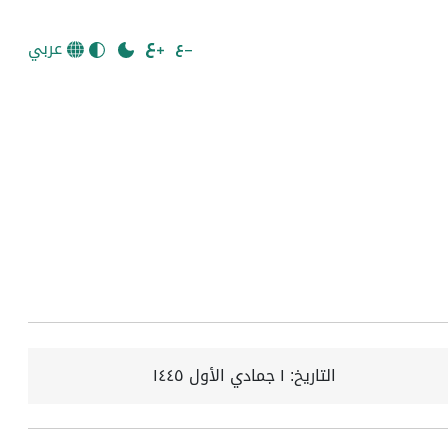
عربي
التاريخ:
١ جمادي الأول ١٤٤٥