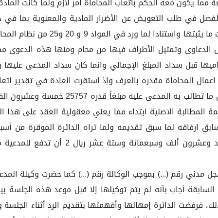
ل في طلب التعويض عن الأضرار المادية والمعنوية بما في ذ
 الدعاوى وتمثيل الأطراف فيها من محام ومنها هذه الدعوى مما 
ميها قبل سداد المبلغ الإجمالي وانما كان سداد المدعى عليها 
والعادة محكمة والمعروف عرفاً كالمشروط شرطا
 ما يمثل 15 بالمية فقط من قيمة المطالبة الاصلية ابتداء مما يعني معقولية الع
ابق ارفاقه لما سبق تقديمه ولما تراه الدائرة الموقرة من أسب
وكيل المدعية (...) سجل مدني رقم (...) بموجب الوكالة رقم (...) كما حضرت وكي
ابقة أجاب بأنه لم يتم توكيلها إلا قبل موعد هذه الجلسة بيو
، فرفضت الدائرة إمهالها وأفهمتها بتقديم الرد أثناء الجلسة وأ