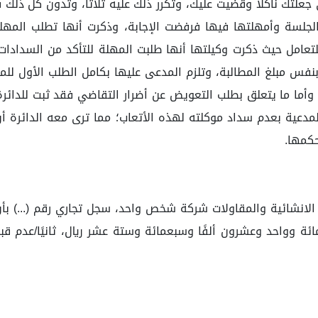
علتك ناكلاً وقضيت عليك، وتكرر ذلك عليه ثلاثًا، وتدون كل ذلك في
الجلسة وأمهلتها فيها فرفضت الإجابة، وذكرت أنها تطلب المهلة
 للتعامل حيث ذكرت وكيلتها أنها طلبت المهلة للتأكد من السدادا
فس مبلغ المطالبة، وتلزم المدعى عليها بكامل الطلب الأول للمد
قاؤها في ذمته وعدم البراءة منها) كشاف القناع 3/307، وأما ما يتعلق بطلب التعويض عن أضرار
المدعية بعدم سداد موكلته لهذه الأتعاب؛ مما ترى معه الدائرة 
حكمها.
مال الانشائية والمقاولات شركة شخص واحد، سجل تجاري رقم (...) بأ
واحد، سجل تجاري رقم (...) مبلغًا قدره (121.716) مائة وواحد وعشرون ألفًا وسبعمائة وست