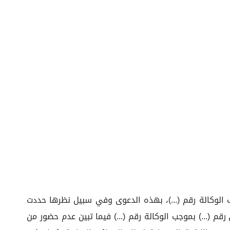
جب الوكالة رقم (...)، بهذه الدعوى وفي سبيل نظرها حددت
وفيها حضر وكيل المدعية (...) سجل مدني رقم (...) بموجب الوكالة رقم (...) فيما تبين عدم حضور من