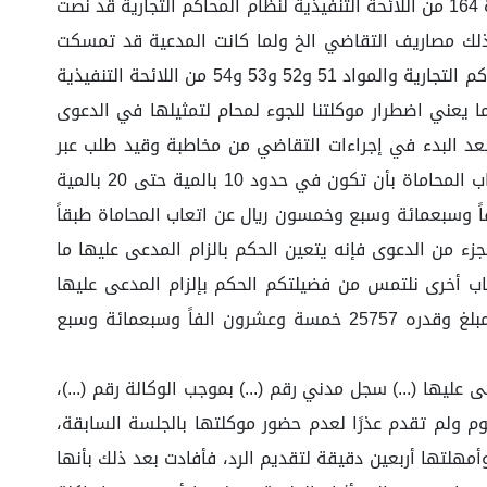
حقوق ثابته من قبيل الظلم والمطل الذي لا ترتضيه الشريعة مما يكون معه الحكم بأتعاب المحاماة أمر لازم ولما كانت المادة 164 من اللائحة التنفيذية لنظام المحاكم التجارية قد نصت
لك مصاريف التقاضي الخ ولما كانت المدعية قد تمسكت
بالمطالبة بالزام المدعى عليها بدفع أتعاب المحاماة وقدمت ما يثبتها واستنادا لما ورد في المواد 9 و 20 و25 من نظام المحاكم التجارية والمواد 51 و52 و53 و54 من اللائحة التنفيذية
يعني اضطرار موكلتنا للجوء لمحام لتمثيلها في الدعوى
بعد البدء في إجراءات التقاضي من مخاطبة وقيد طلب عبر
منصة تراضي حسب الخطاب السابق ارفاقه وعلى اعتبار ان اعمال المحاماة مقدره بالعرف وإذ استقرت العادة في تقدير اتعاب المحاماة بأن تكون في حدود 10 بالمية حتى 20 بالمية
ً ولما كان ما تطالب به المدعى عليه مبلغاً قدره 25757 خمسة وعشرون الفاً وسبعمائة وسبع وخمسون ريال عن اتعاب المحاماة طبقاً
قد على هذا الجزء من الدعوى فإنه يتعين الحكم بالزام المدعى عليها ما
اب أخرى نلتمس من فضيلتكم الحكم بإلزام المدعى عليها
بالاتي 1 أن تدفع للمدعية مبلغ قدره 121716 مائة وواحد وعشرون ألف وسبعمائة وستة عشر ريال 2 أن تدفع للمدعية مبلغ وقدره 25757 خمسة وعشرون الفاً وسبعمائة وسبع
لة المدعى عليها (...) سجل مدني رقم (...) بموجب الوكالة رقم (...)،
م ولم تقدم عذرًا لعدم حضور موكلتها بالجلسة السابقة،
مهلتها أربعين دقيقة لتقديم الرد، فأفادت بعد ذلك بأنها