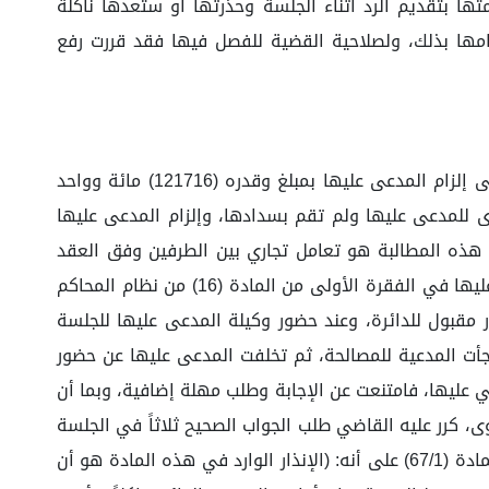
ا بتقديم الرد أثناء الجلسة وحذرتها أو ستعدها ناكلة
امها بذلك، ولصلاحية القضية للفصل فيها فقد قررت رفع
وبعد سماع الدعوى والإجابة والاطلاع على أوراق القضية ومستنداتها، ولما كان وكيل المدعية يهدف من دعوى موكلته إلى إلزام المدعى عليها بمبلغ وقدره (121716) مائة وواحد
ى للمدعى عليها ولم تقم بسدادها، وإلزام المدعى عليها
يال، وحيث إن أساس هذه المطالبة هو تعامل تجاري بين الطرفين وفق العقد
وسجلاتهما التجارية؛ وحيث إن الطرفين ينطبق عليهما وصف التاجر، عليه فإن هذه الدعوى من المنازعات التجارية المنصوص عليها في الفقرة الأولى من المادة (16) من نظام المحاكم
 مقبول للدائرة، وعند حضور وكيلة المدعى عليها للجلسة
لجأت المدعية للمصالحة، ثم تخلفت المدعى عليها عن حضور
ي عليها، فامتنعت عن الإجابة وطلب مهلة إضافية، وبما أن
للدعوى، كرر عليه القاضي طلب الجواب الصحيح ثلاثاً في الجلسة
نفسها فإذا أصر على ذلك عَدّه ناكلاً بعد إنذاره، وأجرى في القضية المقتضى الشرعي)، كما نصت اللائحة التنفيذية له في المادة (67/1) على أنه: (الإنذار الوارد في هذه المادة هو أن