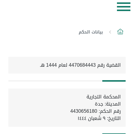
بيانات الحكم
القضية رقم 4470684443 لعام 1444 هـ
المحكمة التجارية
المدينة: جدة
رقم الحكم: 4430656180
التاريخ:
٩ شَعبان ١٤٤٤