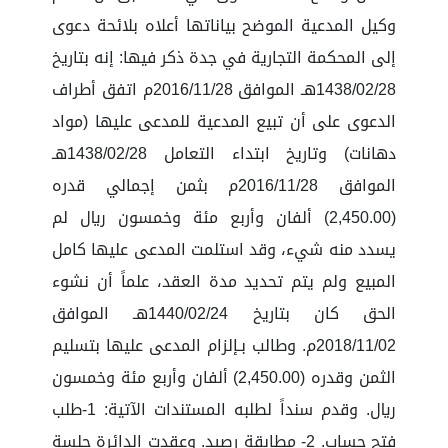
وكيل المدعية الموضح بياناتها أعلاه بلائحة دعوى
إلى المحكمة التجارية في جدة ذكر فيها: إنه بتاريخ
1438/02/28هـ الموافق 2016/11/28م اتفق أطراف
الدعوى على أن تبيع المدعية للمدعى عليها (مواد
دهانات) وتاريخ ابتداء التعامل 1438/02/28هـ
الموافق 2016/11/28م بثمن إجمالي قدره
(2,450.00) ألفان وأربع مئة وخمسون ريال لم
يسدد منه شيء، وقد استلمت المدعى عليها كامل
المبيع ولم يتم تحديد مدة العقد، علماً أن نشوء
الحق كان بتاريخ 1440/02/24هـ الموافق
2018/11/02م. وطالب بـإلزام المدعى عليها بتسليم
الثمن وقدره (2,450.00) ألفان وأربع مئة وخمسون
ريال. وقدم سنداً لطلبه المستندات الآتية: 1-طلب
فتح حساب. 2- مطابقة رصيد. وعقدت الدائرة جلسة