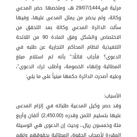
مرئية في29/07/1444 هـ، وملخصها: حضر المدعي
وكالة، ولم يحضر من يمثل المدعى عليها، وفيها
سألت الدائرة المدعي وكالة بعد التحقق من
الاختصاص والشكل وفق المادة 90 من اللائحة
التنفيذية لنظام المحاكم التجارية عن طلبه في
الدعوى؟ فأجاب قائلًا:" بأنه تم استلام مبلغ
المطالبة وإنهاء الخصومة، وأطلب ترك الدعوى"،
وعليه أصدرت الدائرة حكمها مبنياً على ما يلي:
الأسباب:
وقد حصر وكيل المدعية طلباته في إلزام المدعى
عليها بتسليم الثمن وقدره (2,450.00) ألفان وأربع
مئة وخمسون ريال.، وحيث إن الدعوى هي الوسيلة
المقررة لأصحاب الحقوق المطالبة بحقوقهم ولهم