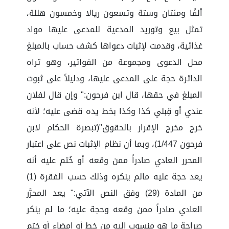
ألفًا ومئتان وستة وتسعون ريالا وخمسون هللة،
تمثل بيع وتوريد المدعية للمدعى عليها مواد
غذائية، وقدمت لإثبات دعواها كشف حساب بالمبلغ
محل الدعوى ومجموعة من الفواتير، وهو تراه
الدائرة حجة على المدعى عليها، ودليلاً على ثبوت
المبلغ في حقها، قال ابن فرحون:" وإن قال لفلان
عندي أو قِبلي كذا وكذا بخط يده قضى عليه؛ لأنه
خرج مخرج الإقرار بالحقوق"(تبصرة الحكام لابن
فرحون 1/447)، وبما أن نظام الإثبات نص على اعتبار
المحرر العادي صادراً ممن وقعه أو خُتم عليه أنه
يعد حجة عليه مالم ينكره وذلك حسب الفقرة (1)
من المادة (29) وفق النص الآتي:" يعد المحرَّر
العادي صادراً ممن وقعه وحجة عليه؛ ما لم ينكر
صراحة ما هو منسوب إليه من خط أو إمضاء أو ختم