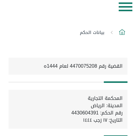
بيانات الحكم
القضية رقم 4470075208 لعام 1444ه
المحكمة التجارية
المدينة: الرياض
رقم الحكم: 4430604391
التاريخ:
١٧ رَجب ١٤٤٤