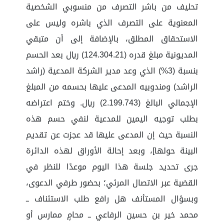
تحليف من باشر التصرف من منسوبي الشخصية
المعنوية على التصرف الذي باشره وليس على
الاستحقاق المطلق، بالإضافة إلى أن متبقي
المديونية مبلغ قدره (124.304.21) ريال بعد الحسم
بنسبة (3%) الذي وعد مدير الشركة المدعية (راشد
الراشد) ومندوبيه المدعى عليها بحسمه من المبلغ
الإجمالي البالغ (2.199.743) ريال. وختم اعتراضه
بطلب توجيه اليمين للمدعية لنفي حسم هذه
النسبة حيث إن المدعى عليها قد عجزت عن تقديم
البينة حولها]، وبعد إحالة الأوراق لهذه الدائرة
جرى تحديد جلسة هذا اليوم موعدًا للنظر في
القضية عبر الاتصال المرئي؛ بحضور طرفي الدعوى،
وبسؤال المستأنف هل رافع طلب الاستئناف ــ
محمد خير بن حسين الرفاعي ــ محامٍ ممارس أو