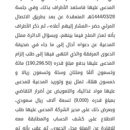
المدعى عليها فاستعد الأطراف بذلك. وفي جلسة
1444/03/28هـ المنعقدة عن بعد بطريق الاتصال
المرئي حضر –المشار إليهم أعلاه-، ثم ذكر الأطراف
بأنه تعذر الصلح فيما بينهم، وبسؤال الدائرة ممثل
المدعية عن دعواه أحال إلى ما جاء في صحيفة
الدعوى المرفقة والذي انتهى فيها إلى طلب إلزام
المدعى عليها بدفع مبلغ قدره (190,296.50) مائة
وتسعون ألفًا ومئتان وستة وتسعون ريالا و
خمسون هللة، تمثل بيع وتوريد المدعية للمدعى
عليها مواد غذائية، والتعويض عن أضرار التقاضي
بمبلغ قدره (9,000) تسعة آلاف ريال سعودي،
وبعرض ذلك على مدير الشركة المدعى عليها طلب
الاطلاع على كشف الحساب والمطابقة معه
للإفادة عن المبلغ محل الدعوى، ثم عقب بأنه تم