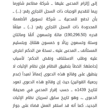
إلى [إلزام المدعى عليها ــ شركة مطاعم شاورما
ريما لتقديم الوجبات ذات السجل التجاري رقم: (...) ــ
بأن تدفع للمدعية ـــ شركة تسويق الأطعمة
المحدودة ذات السجل التجاري رقم: (...) ــ مبلغًا
قدره (190,296.50) مائة وتسعون ألفًا ومائتان
وستة وتسعون ريالًا و خمسون هللة]، وبتسليم
المستأنف ــ المدعى عليه ــ نسخة من الحكم اعترض
عليه وطلب الاستئناف ونقض الحكم؛ لأسباب
[حاصلها: الخطأ بتطبيق النظام فإن نظام الإثبات لا
ينطبق على وقائع هذه الدعوى إعمالاً لمبدأ (عدم
رجعية القوانين) حيث إن وقائع هذه الدعوى تعود
لتاريخ 1439ه ــ حسب إقرار المدعي في صحيفة
الدعوى ــ، وهو تاريخ سابق لسريان نظام الإثبات
الجديد، كما أنه قد استقر العمل قضاءً على جواز