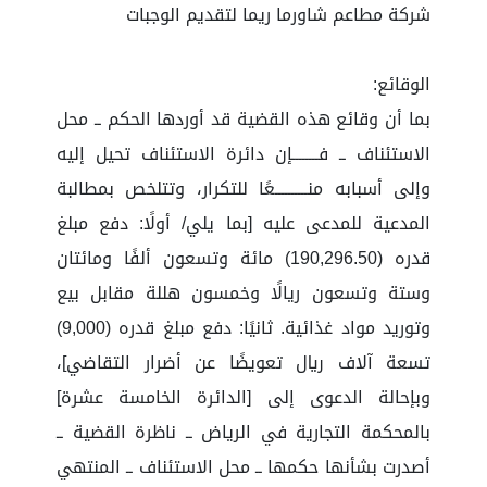
شركة مطاعم شاورما ريما لتقديم الوجبات
الوقائع:
بما أن وقائع هذه القضية قد أوردها الحكم ــ محل
الاستئناف ــ فــــــــإن دائرة الاستئناف تحيل إليه
وإلى أسبابه منــــــــــعًا للتكرار، وتتلخص بمطالبة
المدعية للمدعى عليه [بما يلي/ أولًا: دفع مبلغ
قدره (190,296.50) مائة وتسعون ألفًا ومائتان
وستة وتسعون ريالًا وخمسون هللة مقابل بيع
وتوريد مواد غذائية. ثانيًا: دفع مبلغ قدره (9,000)
تسعة آلاف ريال تعويضًا عن أضرار التقاضي]،
وبإحالة الدعوى إلى [الدائرة الخامسة عشرة]
بالمحكمة التجارية في الرياض ــ ناظرة القضية ــ
أصدرت بشأنها حكمها ــ محل الاستئناف ــ المنتهي