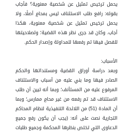
يحمل ترخيص تمثيل عن شخصية معنوية؟ فأجاب
بقوله: رافع طلب الاستئناف ليس بمحامٍ أصلًا، ولا
يحمل ترخيص تمثيل عن شخصية معنوية، هكذا
أجاب. وكان قد جرى نظر هذه القضية؛ ولصلاحيتها
للفصل فيها تم رفعها للمداولة وإصدار الحكم.
الأسباب:
وبعد دراسة أوراق القضية ومستنداتها والحكم
الصادر فيها وما بني عليه من أسباب والاستئناف
المرفوع عليه من المستأنف؛ وبما أنه تبين أن طلب
الاستئناف قد تم رفعه من غير محامٍ ممارس؛ وبما
أن المادة (51) من اللائحة التنفيذية لنظام المحاكم
التجارية نصت على أنه: (يجب أن يكون رفع جميع
الدعاوى التي تختص بنظرها المحكمة وجميع طلبات