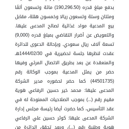
بدفع مبلغ قدره (190,296.50) مائة وتسعون ألفًا
ومئتان وستة وتسعون ريالا وخمسون هللة، مقابل
بيع المدعية مواد غذائية لصالح المدعى عليها.
والتعويض عن أضرار التقاضي بمبلغ قدره (9,000)
تسعة آلاف ريال سعودي. وبإحالة الدعوى للدائرة
عقدت لنظرها جلسة تحضيرية في 1444/02/30هـ
والمنعقدة عن بعد بطريق الاتصال المرئي وفيها
حضر من يمثل المدعية بموجب الوكالة رقم
(44501735) كما حضر لحضوره مدير الشركة
المدعى عليها: محمد خير حسين الرفاعي هوية
مقيم رقم (...) بموجب الصلاحيات الممنوحة له في
عقد التأسيس، كما حضرت أيضا رئيسة مجلس إدارة
الشركة المدعى عليها: كوثر حسين علي الرفاعي
هوية وطنية رقم (...)، وبعد تحقق الدائرة من