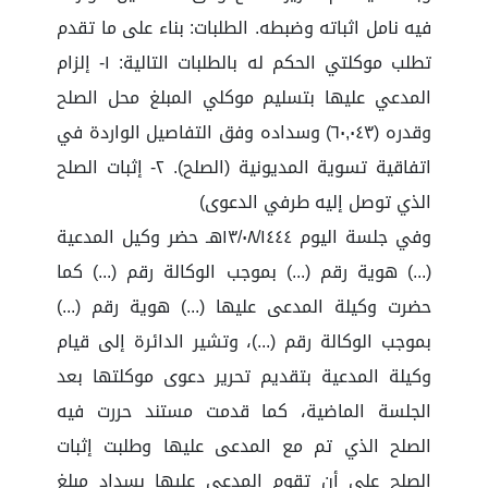
فيه نامل اثباته وضبطه. الطلبات: بناء على ما تقدم
تطلب موكلتي الحكم له بالطلبات التالية: ١- إلزام
المدعي عليها بتسليم موكلي المبلغ محل الصلح
وقدره (٦٠,٠٤٣) وسداده وفق التفاصيل الواردة في
اتفاقية تسوية المديونية (الصلح). ٢- إثبات الصلح
الذي توصل إليه طرفي الدعوى)
وفي جلسة اليوم ١٣/٠٨/١٤٤٤هـ حضر وكيل المدعية
(...) هوية رقم (...) بموجب الوكالة رقم (...) كما
حضرت وكيلة المدعى عليها (...) هوية رقم (...)
بموجب الوكالة رقم (...)، وتشير الدائرة إلى قيام
وكيلة المدعية بتقديم تحرير دعوى موكلتها بعد
الجلسة الماضية، كما قدمت مستند حررت فيه
الصلح الذي تم مع المدعى عليها وطلبت إثبات
الصلح على أن تقوم المدعى عليها بسداد مبلغ