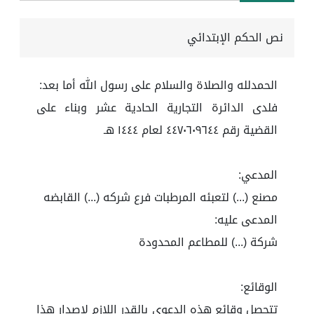
نص الحكم الإبتدائي
الحمدلله والصلاة والسلام على رسول الله أما بعد:
فلدى الدائرة التجارية الحادية عشر وبناء على
القضية رقم ٤٤٧٠٦٠٩٦٤٤ لعام ١٤٤٤ هـ
المدعي:
مصنع (...) لتعبئه المرطبات فرع شركه (...) القابضه
المدعى عليه:
شركة (...) للمطاعم المحدودة
الوقائع:
تتحصل وقائع هذه الدعوى بالقدر اللازم لإصدار هذا