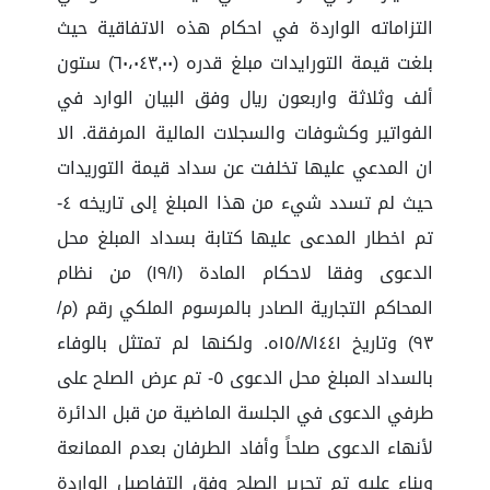
التزاماته الواردة في احكام هذه الاتفاقية حيث
بلغت قيمة التورايدات مبلغ قدره (٦٠،٠٤٣,٠٠) ستون
ألف وثلاثة واربعون ريال وفق البيان الوارد في
الفواتير وكشوفات والسجلات المالية المرفقة. الا
ان المدعي عليها تخلفت عن سداد قيمة التوريدات
حيث لم تسدد شيء من هذا المبلغ إلى تاريخه ٤-
تم اخطار المدعى عليها كتابة بسداد المبلغ محل
الدعوى وفقا لاحكام المادة (١٩/١) من نظام
المحاكم التجارية الصادر بالمرسوم الملكي رقم (م/
٩٣) وتاريخ ١٥/٨/١٤٤١ه. ولكنها لم تمتثل بالوفاء
بالسداد المبلغ محل الدعوى ٥- تم عرض الصلح على
طرفي الدعوى في الجلسة الماضية من قبل الدائرة
لأنهاء الدعوى صلحاً وأفاد الطرفان بعدم الممانعة
وبناء عليه تم تحرير الصلح وفق التفاصيل الواردة