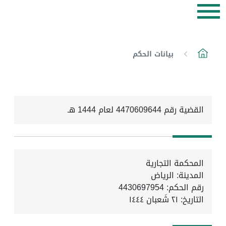
بيانات الحكم
القضية رقم 4470609644 لعام 1444 هـ
المحكمة التجارية
المدينة: الرياض
رقم الحكم: 4430697954
التاريخ:
٢١ شَعبان ١٤٤٤