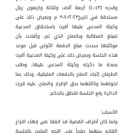
وقدره (٤,٠٤٣) أربعة آلاف وثلاثة واربعون ريال
مستحقة في تاريخ٣٠/١٠/٢٠٢٣ م وبعرض ذلك على
وكيلة المدعى عليها أقرت باستحقاق المدعية
لمبلغ المطالبة وبالصلح الذي تم، وأفادت بأن
موكلتها سددت مبلغ الدفعة الأولى قبل موعد
هذه الجلسة وبعرض ذلك على وكيلة المدعية أقرت
بصحة ما ذكرته وكيلة المدعى عليها، وطلب
الطرفان إثبات الصلح بالدفعات المتبقية، وذلك بما
تخولهما وكالتهما بحق الإقرار والصلح، عليه قررت
الدائرة رفع الجلسة للنطق بالحكم.
الأسباب:
ولما كان أطراف القضية قد اتفقا على إنهاء النزاع
القائم بينهما صلحاً على النحو المثبت بالجلسة