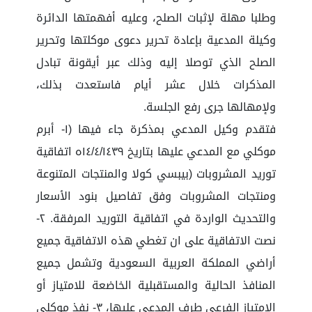
وطلبا مهلة لإثبات الصلح، وعليه أفهمتها الدائرة
وكيلة المدعية بإعادة تحرير دعوى موكلتها وتحرير
الصلح الذي توصلا إليه وذلك عبر أيقونة تبادل
المذكرات خلال عشر أيام فاستعدت بذلك،
ولإمهالها جرى رفع الجلسة.
فتقدم وكيل المدعي بمذكرة جاء فيها (١- أبرم
موكلي مع المدعي عليها بتاريخ ١٤/٤/١٤٣٩ه اتفاقية
توريد المشروبات (بيبسي كولا والمنتجات المتنوعة
ومنتجات المشروبات وفق تفاصيل بنود الأسعار
والتحديث الواردة في اتفاقية التوريد المرفقة. ٢-
نصت الاتفاقية على ان تغطي هذه الاتفاقية جميع
أراضي المملكة العربية السعودية وتشمل جميع
المنافذ الحالية والمستقبلية الخاضعة للامتياز أو
الامتياز الفرعي طرف المدعي عليها، ٣- نفذ موكلي