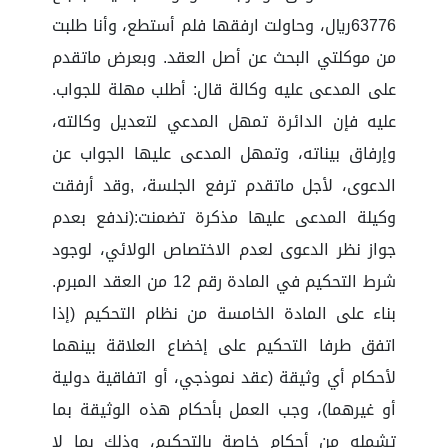
63776ريال، وحاولت ارفقها فلم أستطع، وأنا طلبت
من موكلتي البحث عن أصل العقد. وبعرض ماتقدم
على المدعى عليه وكالة قال: أطلب مهلة للجواب.
عليه فإن الدائرة تمهل المدعي لتعديل وكالته،
وإرفاق بيناته، وتمهل المدعى عليها الجواب عن
الدعوى، لأجل ماتقدم ترفع الجلسة، ,وقد أرفقت
وكيلة المدعى عليها مذكرة تضمنت:(ندفع بعدم
جواز نظر الدعوى لعدم الاختصاص الولائي، لوجود
شرط التحكيم في المادة رقم 12 من العقد المبرم.
بناء على المادة الخامسة من نظام التحكيم (إذا
اتفق طرفا التحكيم على إخضاع العلاقة بينهما
لأحكام أي وثيقة (عقد نموذجي، أو اتفاقية دولية
أو غيرهما)، وجب العمل بأحكام هذه الوثيقة بما
تشمله من أحكام خاصة بالتحكيم، وذلك بما لا