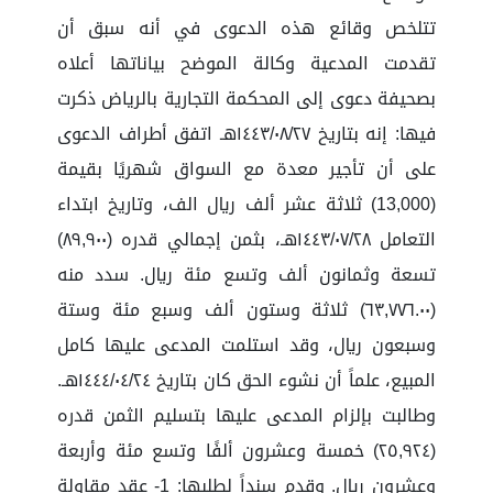
تتلخص وقائع هذه الدعوى في أنه سبق أن
تقدمت المدعية وكالة الموضح بياناتها أعلاه
بصحيفة دعوى إلى المحكمة التجارية بالرياض ذكرت
فيها: إنه بتاريخ ١٤٤٣/٠٨/٢٧هـ اتفق أطراف الدعوى
على أن تأجير معدة مع السواق شهريًا بقيمة
(13,000) ثلاثة عشر ألف ريال الف، وتاريخ ابتداء
التعامل ١٤٤٣/٠٧/٢٨هـ، بثمن إجمالي قدره (٨٩,٩٠٠)
تسعة وثمانون ألف وتسع مئة ريال. سدد منه
(٦٣,٧٧٦.٠٠) ثلاثة وستون ألف وسبع مئة وستة
وسبعون ريال، وقد استلمت المدعى عليها كامل
المبيع، علماً أن نشوء الحق كان بتاريخ ١٤٤٤/٠٤/٢٤هـ.
وطالبت بإلزام المدعى عليها بتسليم الثمن قدره
(٢٥,٩٢٤) خمسة وعشرون ألفًا وتسع مئة وأربعة
وعشرون ريال. وقدم سنداً لطلبها: 1- عقد مقاولة