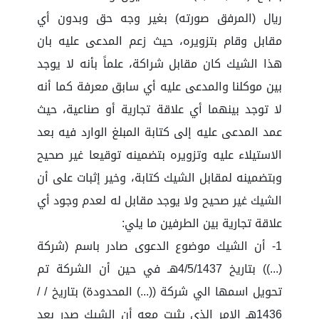
ريال (المرفق صورته) بغير وجه حق وبدون أي
مقابل وقام بتزويره، حيث زعم المدعى عليه بان
هذا الشيك كان مقابل شراكة، علماً بأنه لا يوجد
بين موكلنا والمدعى عليه أي سابق معرفة كما أنه
لا توجد بينهما أي علاقة تجارية أو صناعية، حيث
عمد المدعى عليه إلى كتابة المبلغ الوارد فيه بعد
الاستيلاء عليه وتزويره بتضمينه توقيعا غير صحيح
وبتضمينه لمقابل الشيك كتابة، وخير إثبات على أن
الشيك غير صحيح ولا يوجد مقابل له لعدم وجود أي
علاقة تجارية بين الطرفين ما يلي:
1- أن الشيك موضوع الدعوى صادر باسم (شركة
(...)) بتاريخ 4/5/1437هـ في حين أن الشركة تم
تحويل اسمها الي شركة ((...) المحدودة) بتاريخ / /
1436هـ الامر الذي يثبت معه أن الشيك صدر بعد