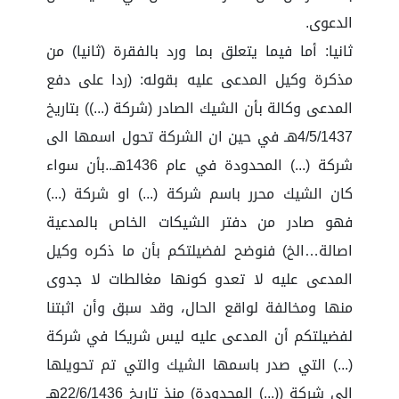
الدعوى.
ثانيا: أما فيما يتعلق بما ورد بالفقرة (ثانيا) من
مذكرة وكيل المدعى عليه بقوله: (ردا على دفع
المدعى وكالة بأن الشيك الصادر (شركة (...)) بتاريخ
4/5/1437هـ في حين ان الشركة تحول اسمها الى
شركة (...) المحدودة في عام 1436هـ..بأن سواء
كان الشيك محرر باسم شركة (...) او شركة (...)
فهو صادر من دفتر الشيكات الخاص بالمدعية
اصالة…الخ) فنوضح لفضيلتكم بأن ما ذكره وكيل
المدعى عليه لا تعدو كونها مغالطات لا جدوى
منها ومخالفة لواقع الحال، وقد سبق وأن اثبتنا
لفضيلتكم أن المدعى عليه ليس شريكا في شركة
(...) التي صدر باسمها الشيك والتي تم تحويلها
الى شركة ((...) المحدودة) منذ تاريخ 22/6/1436هـ