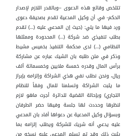
تتلخص وقائع هذه الدعوى –وبالقدر اللازم لإصدار
الحكم- في أن وكيل المدعية تقدم بصحيفة دعوى
ورد فيها ما يلي: (حيث إن المدعي عليه (...) تقدم
بطلب تنفيذي ضد شركة (...) المحدودة وممثلها
النظامي (...) لدى محكمة التنفيذ بخميس مشيط
وذكر في متن طلبه بان الشيك عباره عن مشاركة
برأس المال وقدره خمسة ملايين وخمسمائة ألف
ريال، ونحن نطلب نفي هذي الشراكة وإلزامه بإبراز
ما يثبت الشراكة وتسلمنا للمال وفقاً للنظام
التجاري) وبإحالة القضية للدائرة أجرت ماهو لازم
لنظرها وحددت لها جلسة وفيها حضر الطرفان
وبسؤال وكيل المدعية عن دعواها أفاد بان المدعي
عليه يدعي أنه شريك للشركة ويطلب إلزامه بما
يثبت ذلك وقد تم تسلم المدعى عليه نسخه من