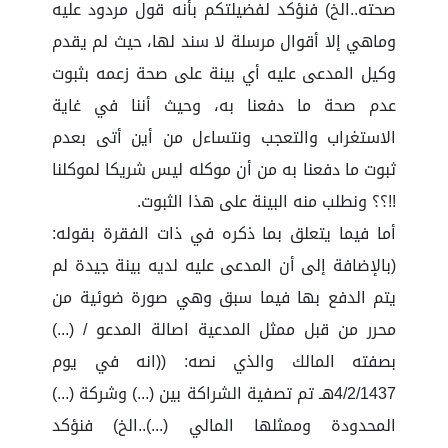
صحته..الخ) فنؤكد لفضيلتكم بأنه قول مردود عليه
وماهي إلا أقوال مرسلة لا سند لها، حيث لم يقدم
وكيل المدعى عليه أي بينة على صحة زعمه بثبوت
عدم صحة ما دفعنا به، وحيث أننا في غاية
الاستغراب والتعجب ونتساءل من أين أتى بعدم
ثبوت ما دفعنا به من أن موكله ليس شريكا لموكلنا
!!؟؟ ونطلب منه البينة على هذا الثبوت.
أما فيما يتعلق بما ذكره في ذات الفقرة بقوله:
(بالإضافة إلى أن المدعى عليه لديه بينة جيدة لم
يتم الدفع بها فيما سبق وهي صورة ضوئية من
محرر من قبل ممثل المدعية اصالة المدعو / (...)
بصفته المالك والذي نصه: ((انه في يوم
4/2/1437هـ تم تصفية الشراكة بين (...) وشركة (...)
المحدودة وممثلها المالي (...)..الخ) فنؤكد