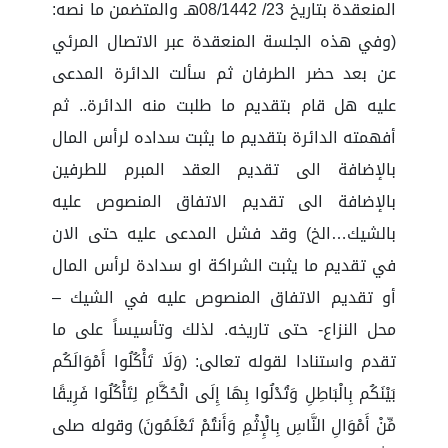
المنعقدة بتاريخ 23/ 08/1442هـ والمتضمن ما نصه:
(وفي هذه الجلسة المنعقدة عبر الاتصال المرئي
عن بعد حضر الطرفان ثم سألت الدائرة المدعى
عليه هل قام بتقديم ما طلبت منه الدائرة.. ثم
أفهمته الدائرة بتقديم ما يثبت سداده لرأس المال
بالإضافة الى تقديم العقد المبرم للطرفين
بالإضافة الى تقديم الاتفاق المنصوص عليه
بالشيك…الخ) وقد فشل المدعى عليه حتى الان
في تقديم ما يثبت الشراكة او سدادة لرأس المال
أو تقديم الاتفاق المنصوص عليه في الشيك –
محل النزاع- حتى تاريخه. لذلك وتأسيساً على ما
تقدم واستنادا لقوله تعالى: (وَلَا تَأْكُلُوا أَمْوَالَكُم
بَيْنَكُم بِالْبَاطِلِ وَتُدْلُوا بِهَا إِلَى الْحُكَّامِ لِتَأْكُلُوا فَرِيقًا
مِّنْ أَمْوَالِ النَّاسِ بِالْإِثْمِ وَأَنتُمْ تَعْلَمُونَ) وقوله صلى