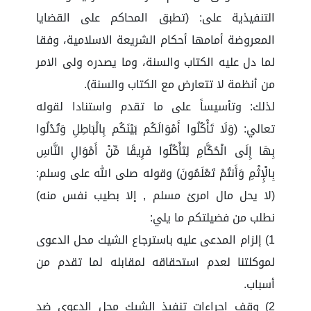
التنفيذية على: (تطبق المحاكم على القضايا
المعروضة أمامها أحكام الشريعة الاسلامية، وفقا
لما دل عليه الكتاب والسنة، وما يصدره ولى الامر
من أنظمة لا تتعارض مع الكتاب والسنة).
لذلك: وتأسيساً على ما تقدم واستنادا لقوله
تعالي: (وَلَا تَأْكُلُوا أَمْوَالَكُم بَيْنَكُم بِالْبَاطِلِ وَتُدْلُوا
بِهَا إِلَى الْحُكَّامِ لِتَأْكُلُوا فَرِيقًا مِّنْ أَمْوَالِ النَّاسِ
بِالْإِثْمِ وَأَنتُمْ تَعْلَمُونَ) وقوله صلى الله على وسلم:
(لا يحل مال امرئ مسلم , إلا بطيب نفس منه)
نطلب من فضيلتكم ما يلي:
1) إلزام المدعى عليه باسترجاع الشيك محل الدعوى
لموكلتنا لعدم استحقاقه لمقابله لما تقدم من
أسباب.
2) وقف إجراءات تنفيذ الشيك محل الدعوى ضد