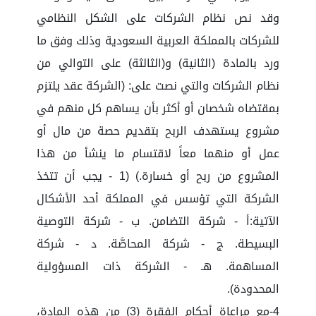
وقد نص نظام الشركات على الشكل النظامي
للشركات بالمملكة العربية السعودية وذلك وفق ما
ورد بالمادة (الثانية) و(الثالثة) على التوالي من
نظام الشركات والتي نصت على: (الشركة عقد يلتزم
بمقتضاه شخصان أو أكثر بأن يساهم كل منهم في
مشروع يستهدف الربح بتقديم حصة من مال أو
عمل أو منهما معاً لاقتسام ما ينشأ من هذا
المشروع من ربح أو خسارة.) (1 - يجب أن تتخذ
الشركة التي تؤسس في المملكة أحد الأشكال
الآتية:أ - شركة التضامن. ب - شركة التوصية
البسيطة. ج - شركة المحاصَّة. د - شركة
المساهمة. هـ - الشركة ذات المسؤولية
المحدودة).
4-مع مراعاة أحكام الفقرة (3) من هذه المادة،