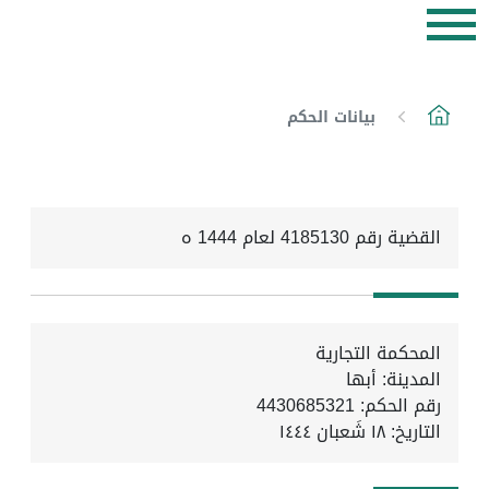
بيانات الحكم
القضية رقم 4185130 لعام 1444 ه
المحكمة التجارية
المدينة: أبها
رقم الحكم: 4430685321
التاريخ:
١٨ شَعبان ١٤٤٤