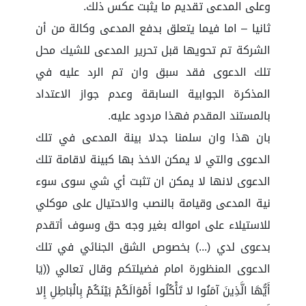
وعلى المدعى تقديم ما يثبت عكس ذلك.
ثانيا – اما فيما يتعلق بدفع المدعى وكالة من أن
الشركة تم تحويها قبل تحرير المدعى للشيك محل
تلك الدعوى فقد سبق وان تم الرد عليه في
المذكرة الجوابية السابقة وعدم جواز الاعتداد
بالمستند المقدم فهذا مردود عليه.
بان هذا وان سلمنا جدلا بينة المدعى في تلك
الدعوى والتي لا يمكن الاخذ بها كبينة لاقامة تلك
الدعوى لانها لا يمكن ان تثبت أي شي سوى سوء
نية المدعى وقيامة بالنصب والاحتيال على موكلي
للاستيلاء على امواله بغير وجه حق وسوف أتقدم
بدعوى لدي (...) بخصوص الشق الجنائي في تلك
الدعوى المنظورة امام فضيلتكم وقال تعالي ((يَا
أَيُّهَا الَّذِينَ آمَنُوا لا تَأْكُلُوا أَمْوَالَكُمْ بَيْنَكُمْ بِالْبَاطِلِ إِلا