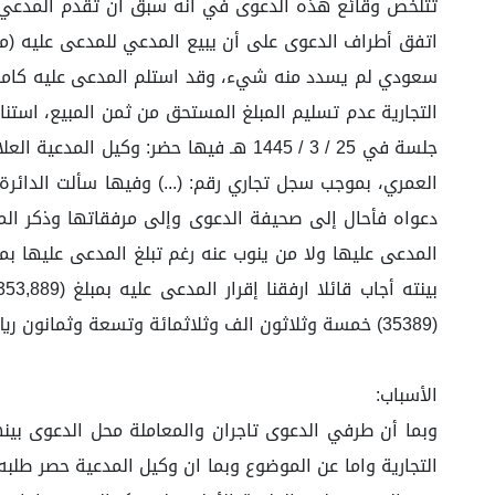
(35389) خمسة وثلاثون الف وثلاثمائة وتسعة وثمانون ريال وبعد الاطلاع على ملف القضية قررت الدائرة صلاحية القضية للحكم وقفل باب المرافعة.
الأسباب: