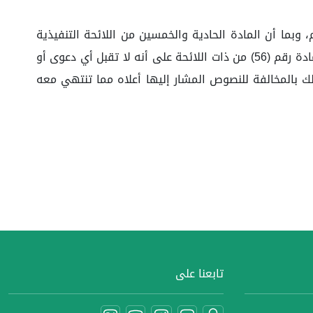
 وبما أن المادة الحادية والخمسين من اللائحة التنفيذية
لنظام المحاكم التجارية قد نصت على أنه يجب أن يكون رفع جميع طلبات الاستئناف من محام إلا ما تم استثناؤه، كما نصت المادة رقم (56) من ذات اللائحة على أنه لا تقبل أي دعوى أو
لك بالمخالفة للنصوص المشار إليها أعلاه مما تنتهي معه
تابعنا على