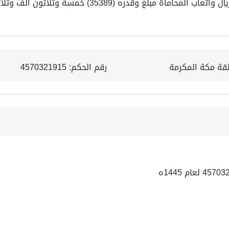
ون الف وثلاثمائة وتسعة وثمانون ريال لما هو موضح بالأسباب.
طقة مكة المكرمة
رقم الحكم: 4570321915