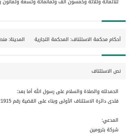
ثلاثمائة وثلاثة وخمسون الف وثمانمائة وتسعة وثمانون ريال واتعاب المحاماة مبلغ وقدره (35389) خمسة وثلاث
أحكام محكمة الاستئناف: المحكمة التجارية
المدينة: من
نص الاستئناف
الحمدلله والصلاة والسلام على رسول الله أما بعد:
فلدى دائرة الاستئناف الأولى وبناء على القضية رقم 4570321915 لعام 1445ه
المدعي:
شركة بترومين