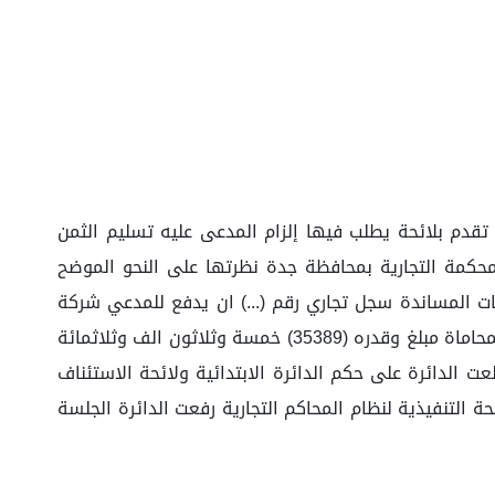
 تقدم بلائحة يطلب فيها إلزام المدعى عليه تسليم الثمن
عة بالمحكمة التجارية بمحافظة جدة نظرتها على النحو الموضح
الية للطيران والخدمات المساندة سجل تجاري رقم (...) ان يدفع للمدعي شركة
بترومين سجل تجاري رقم (...) مبلغ وقدره (353,889) ثلاثمائة وثلاثة وخمسون الف وثمانمائة وتسعة وثمانون ريال واتعاب المحاماة مبلغ وقدره (35389) خمسة وثلاثون الف وثلاثمائة
اف الأولى حددت لنظرها جلسة 27/05/1445هـ المنعقدة عن بعد، اطلعت الدائرة على حكم الدائرة الابتدائية ولائحة الاستئناف
رح العمري بصفته مدير الشركة الأجنحة العالية للطيران، وبعد الاطلاع على المادة 51 و56 من اللائحة التنفيذية لنظام المحاكم التجارية رفعت الدائرة الجلسة