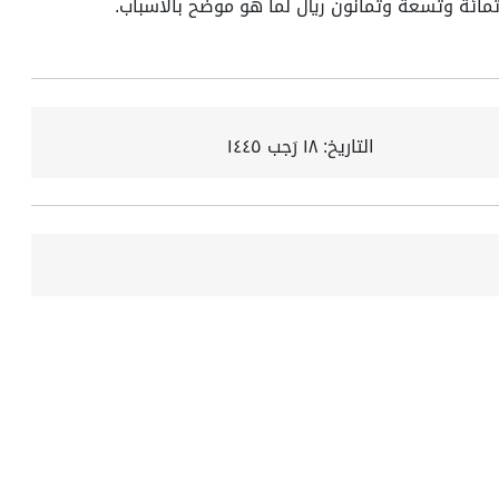
التاريخ:
١٨ رَجب ١٤٤٥