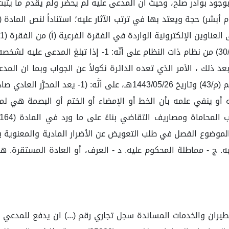
وجود بوادر صلح، وحيث ان المدعى عليه لم يحضر ولم يقدم ما يثبت ا
نصية إلى الهاتف المحمول الموثق ، وحيث نصّت المادة (30/1) 
 ذلك ، الأمر الذي تعده الدائرة نكولاً عن الجواب وبما ان الم
المادة (92/1) من نظام الإثبات، الصادر بالمرسوم الم
ه أو ينفي علمه بأن الخط أو الإمضاء أو الختم أو البصمة هي لم
في الموضوع الفصل في طلب التعويض عن الأضرار المادية والمعنوي
. ج - مماطلة المحكوم عليه. د - العرف، أو العادة المستقرة. هـ -