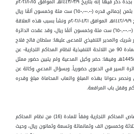
تتلخص وقائع هذه الدعوى في أنه سبق أن تقدم المدعي وكالة الموضح بياناته أعلاه بصحيفة دعوى إلى المحكمة التجارية بجدة ذكر فيها إنه بتاريخ ١٤٤٣/٠٣/٩هـ الموافق ٢٠٢١/١٠/١٥م
اتفق أطراف الدعوى على أن يبيع المدعي للمدعى عليه (منتجات زيوت) وتاريخ ابتداء التعامل ١٤٤٢/٠٨/١٩هـ الموافق ٢٠٢١/٠٤/٠١م بثمن إجمالي قدره (٦٥٠,٠٠٠.٠٠) ست مئة وخمسون ألفًا ريال
سعودي لم يسدد منه شيء، وقد استلم المدعى عليه كامل المبيع ولم يتم تحديد مدة العقد، علماً أن نشوء الحق كان بتاريخ ١٤٤٢/٠٩/٩هـ الموافق ٢٠٢١/٠٤/٢١م ونشأ بسبب هذه العلاقة
التجارية عدم تسليم المبلغ المستحق من ثمن المبيع، استناداً إلى (سند لأمر) وطالب بـإلزام المدعى عليه بتسليم الثمن وقدره (٦٥٠,٠٠٠.٠٠) ست مئة وخمسون ألفًا ريال، وقد عقدت الدائرة
ـ فيها حضر: وكيل المدعية العلاء ايمن بن احمد خياط، بموجب الوكالة رقم: (445156534) كما حضر شريك والمدير التنفيذي للمدعى عليها: سلطان فالح فلاح
العمري، بموجب سجل تجاري رقم: (...) وفيها سألت الدائرة وكيل المدعي وكالة -بعد التحقق من الاختصاص والشكل وفق المادة 90 من اللائحة التنفيذية لنظام المحاكم التجارية- عن
دعواه فأحال إلى صحيفة الدعوى وإلى مرفقاتها وذكر المدعي وكالة بوجود بوادر صلح بين الطرفين وفي جلسة في 1445/04/09هـ وفيها: حضر وكيل المدعية ولم يتبين حضور ممثل
 المدعى عليها بموعد ورابط هذه الجلسة بالتبليغ رقم: (85685871) وعليه قررت الدائرة السير في الدعوى حضورياً. وبسؤال المدعي وكالة عن
انمائة وتسعة وثمانون ريال ونحصر دعوانا بهذه المبلغ واتعاب المحاماة مبلغ وقدره
وبما أن طرفي الدعوى تاجران والمعاملة محل الدعوى بينهما من قبيل الأعمال التجارية فإن الدعوى بذلك داخلة ضمن اختصاص المحاكم التجارية وفقاً للمادة (16) من نظام المحاكم
 ان وكيل المدعية حصر طلبه في إلزام المدعى عليه تسليم الثمن وقدره (353,889) ثلاثمائة وثلاثة وخمسون الف وثمانمائة وتسعة وثمانون ريال، وحيث