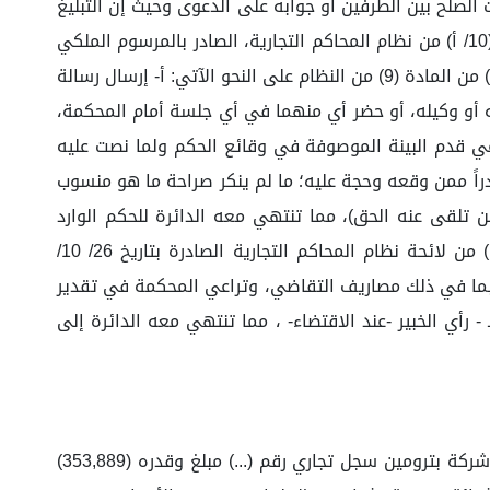
لصلح بين الطرفين او جوابه على الدعوى وحيث إنّ التبليغ
الإلكتروني من خلال الرسائل النصية المرسلة من خلال (نظام أبشر) حجة ويعتد بها في ترتب الآثار عليه؛ استناداً لنص المادة (10/ أ) من نظام المحاكم التجارية، الصادر بالمرسوم الملكي
رقم (م/ 93) وتاريخ 1441/08/15هـ؛ ونصّها: يكون التبليغ على العناوين الإلكترونية الواردة في الفقرة الفرعية (أ) من الفقرة (1) من المادة (9) من النظام على النحو الآتي: أ- إرسال رسالة
من نظام ذات النظام على أنّه: 1- إذا تبلغ المدعى عليه لشخصه أو وكيله، أو حضر أي منهما في أي جلسة أمام المحكمة،
دعي قدم البينة الموصوفة في وقائع الحكم ولما نصت عليه
لكي رقم (م/43) وتاريخ 1443/05/26هـ، على أنَّه: (1- يعد المحرَّر العادي صادراً ممن وقعه وحجة عليه؛ ما لم ينكر صراحة ما هو منسوب
ن تلقى عنه الحق)، مما تنتهي معه الدائرة للحكم الوارد
بمنطوقه، وبما أن للـدائرة ولاية وسـلطة في تقدير أتعاب المحاماة ومصاريف التقاضي بناءً على ما ورد في المادة (164) من لائحة نظام المحاكم التجارية الصادرة بتاريخ 26/ 10/
ة بما في ذلك مصاريف التقاضي، وتراعي المحكمة في تقدير
 رأي الخبير -عند الاقتضاء- ، مما تنتهي معه الدائرة إلى
حكمت الدائرة بالزام المدعى عليه شركة الأجنحة العالية للطيران والخدمات المساندة سجل تجاري رقم (...) ان يدفع للمدعي شركة بترومين سجل تجاري رقم (...) مبلغ وقدره (353,889)