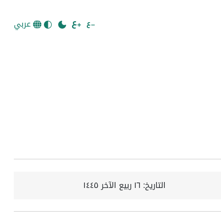
عربي
التاريخ:
١٦ ربيع الآخر ١٤٤٥