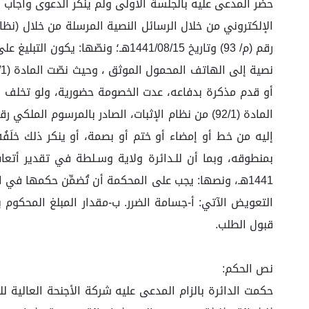
حضر المدعى عليه بالجلسة الأولى ولم ينكر الدعوى واجاب ب
أو قدم مذكرة بدفاعه، عدت الخصومة حضورية، ولو تخلف بعد
إليه من خط أو إمضاء أو ختم أو بصمة، أو ينكر ذلك خلَفُ
1441هـ، ونصها: يجب على المحكمة أن تُضمِّن حكمها 
التعويض الآتي: أ-جسامة الضرر. ب-مقدار المبلغ المحكوم به
قبول الطلب.
نص الحكم: