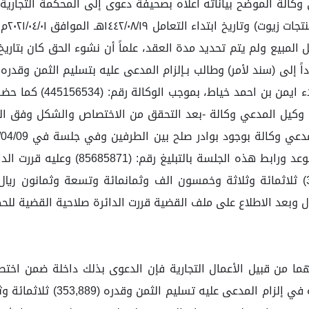
جلسة في 25 / 3 / 1445 ه
المدعى عليها ولا من ينوب عنه رغم تبلغ
بينته أجاب قائلا ارفقنا إقرار المدعى عليه بمبلغ (353,889) ثلاثمائة وثلاثة وخمسون الف وثم
التجارية واما عن الموضوع وبما