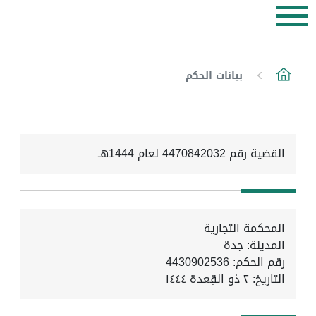
بيانات الحكم
القضية رقم 4470842032 لعام 1444هـ
المحكمة التجارية
المدينة: جدة
رقم الحكم: 4430902536
التاريخ:
٢ ذو القِعدة ١٤٤٤