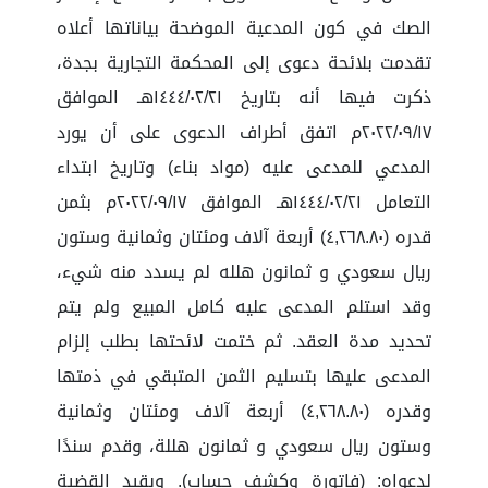
الصك في كون المدعية الموضحة بياناتها أعلاه
تقدمت بلائحة دعوى إلى المحكمة التجارية بجدة،
ذكرت فيها أنه بتاريخ ١٤٤٤/٠٢/٢١هـ الموافق
٢٠٢٢/٠٩/١٧م اتفق أطراف الدعوى على أن يورد
المدعي للمدعى عليه (مواد بناء) وتاريخ ابتداء
التعامل ١٤٤٤/٠٢/٢١هـ الموافق ٢٠٢٢/٠٩/١٧م بثمن
قدره (٤,٢٦٨.٨٠) أربعة آلاف ومئتان وثمانية وستون
ريال سعودي و ثمانون هلله لم يسدد منه شيء،
وقد استلم المدعى عليه كامل المبيع ولم يتم
تحديد مدة العقد. ثم ختمت لائحتها بطلب إلزام
المدعى عليها بتسليم الثمن المتبقي في ذمتها
وقدره (٤,٢٦٨.٨٠) أربعة آلاف ومئتان وثمانية
وستون ريال سعودي و ثمانون هللة، وقدم سندًا
لدعواه: (فاتورة وكشف حساب). وبقيد القضية