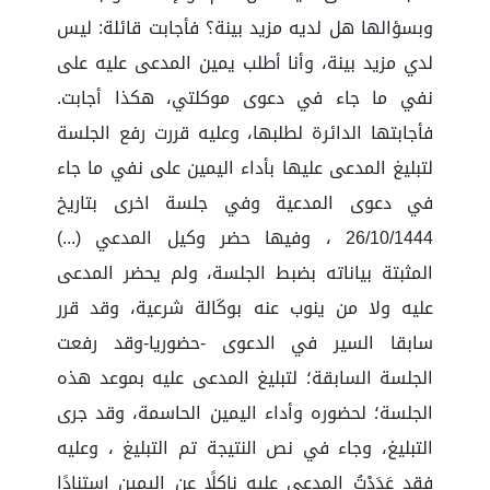
وبسؤالها هل لديه مزيد بينة؟ فأجابت قائلة: ليس
لدي مزيد بينة، وأنا أطلب يمين المدعى عليه على
نفي ما جاء في دعوى موكلتي، هكذا أجابت.
فأجابتها الدائرة لطلبها، وعليه قررت رفع الجلسة
لتبليغ المدعى عليها بأداء اليمين على نفي ما جاء
في دعوى المدعية وفي جلسة اخرى بتاريخ
26/10/1444 ، وفيها حضر وكيل المدعي (...)
المثبتة بياناته بضبط الجلسة، ولم يحضر المدعى
عليه ولا من ينوب عنه بوكَالة شرعية، وقد قرر
سابقا السير في الدعوى -حضوريا-وقد رفعت
الجلسة السابقة؛ لتبليغ المدعى عليه بموعد هذه
الجلسة؛ لحضوره وأداء اليمين الحاسمة، وقد جرى
التبليغ، وجاء في نص النتيجة تم التبليغ ، وعليه
فقد عَدَدْتُ المدعى عليه ناكلًا عن اليمين استنادًا