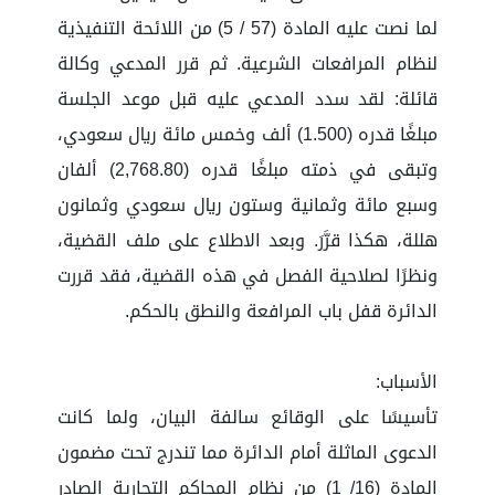
لما نصت عليه المادة (57 / 5) من اللائحة التنفيذية
لنظام المرافعات الشرعية. ثم قرر المدعي وكالة
قائلة: لقد سدد المدعي عليه قبل موعد الجلسة
مبلغًا قدره (1.500) ألف وخمس مائة ريال سعودي،
وتبقى في ذمته مبلغًا قدره (2,768.80) ألفان
وسبع مائة وثمانية وستون ريال سعودي وثمانون
هللة، هكذا قرَّرَ. وبعد الاطلاع على ملف القضية،
ونظرًا لصلاحية الفصل في هذه القضية، فقد قررت
الدائرة قفل باب المرافعة والنطق بالحكم.
الأسباب:
تأسيسًا على الوقائع سالفة البيان، ولما كانت
الدعوى الماثلة أمام الدائرة مما تندرج تحت مضمون
المادة (16/ 1) من نظام المحاكم التجارية الصادر