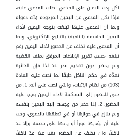
نكل ردت اليمين على المدعي بطلب المدعى عليه،
فإذا نكل المدعي عن اليمين المردودة رُدّت دعواه
وبما أن المدعى عليها تبلغت بتوجه اليمين لأداء
اليمين الحاسمة (النافية) بالتبليغ الإلكتروني، وبما
أن المدعى عليه تخلف عن الحضور لأداء اليمين رغم
تبلغه -حسب تقرير الإبلاغات المرفق بملف القضية
ولم يحضر- دون تقديم عذر له؛ لذا فإن الدائرة
تعدُّه في حكم الناكل طبقًا لما نصت عليه المادة
(103) من نظام الإثبات، والتي نصت على أنه: 1. من
دعي للحضور إلى المحكمة لأداء اليمين وجب عليه
الحضور. 2. إذا حضر من وجهت إليه اليمين بنفسه
ولم ينازع في جوازها أو في تعلقها بالدعوى، وجب
عليه أن يؤديها فوراً أو يردها على خصمه وإلا عد
ناكلاً، وإن تخلف عن الحضور بغير عذر عدّ ناكلاً،