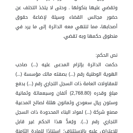
وتقضي عليها بنكولها . وحتى لا يتخذ التخلف عن
حضور مجالس القضاء وسيلة لإضاعة حقوق
أصحابها، مما تنتهي معه الدائرة إلى ما يرد في
منطوق حكمها وبه تقضي.
نص الحكم:
حكمت الدائرة بإلزام المدعى عليه (...) صاحب
الهوية الوطنية رقم (...) بصفته مالك مؤسسة (...)
للمقاولات العامة ذات السجل التجاري رقم (...) بدفع
مبلغ وقدره (2,768.80) ألفان وسبعمائة وثمانية
وستون ريال سعودي وثمانون هللة لصالح المدعية
مصنع شركة (...) لمواد البناء المحدودة ذات السجل
التجاري رقم (...). ويُعدُّ هذا الحكم غير قابل
للاعتراض عليه بالاستئناف؛ استنادًا للمادة الثامنة