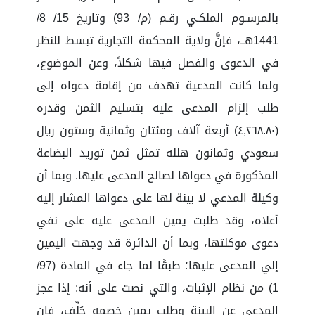
بالمرسـوم الملكـي رقـم (م/ 93) وتاريخ 15/ 8/
1441هــ، فإنَّ ولاية المحكمة التجارية تبسط للنظر
في الدعوى والفصل فيها شكلاً، وعن الموضوع،
ولما كانت المدعية تهدف من إقامة دعواه إلى
طلب إلزام المدعى عليه بتسليم الثمن وقدره
(٤,٢٦٨.٨٠) أربعة آلاف ومئتان وثمانية وستون ريال
سعودي وثمانون هلله تمثل ثمن توريد البضاعة
المذكورة في دعواها لصالح المدعى عليها. وبما أن
وكيلة المدعي لا بينة لها على دعواها المشار إليه
أعلاه، وقد طلبت يمين المدعى عليه على نفي
دعوى موكلتها، وبما أن الدائرة قد وجهت اليمين
إلي المدعى عليها؛ طبقًا لما جاء في المادة (97/
1) من نظام الإثبات، والتي نصت على أنه: إذا عجز
المدعي عن البينة وطلب يمين خصمه حُلِّف، فإن