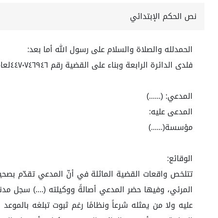
نص الحكم الإبتدائي
الحمدلله والصلاة والسلام على رسول الله أما بعد:
فلدى الدائرة الرابعة وبناء على القضية رقم ٤٤٧٠٧٤٦٩٤٦لعام١٤٤٤ه
المدعي: (......)
المدعى عليه:
مؤسسة(......)
الوقائع:
المرئي، وفيها حضر المدعي أصالةً ووكيلته (....) سجل مدني