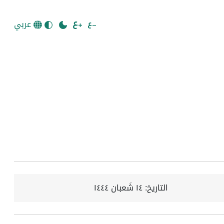
عربي
التاريخ:
١٤ شَعبان ١٤٤٤