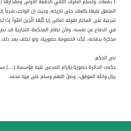
المتفق عليها بالعقد حتى تاريخه، وحيث إن الواجب شرعاً إتما
شرعية على المختار لقوله تعالى (يَا أَيُّهَا الَّذِينَ آمَنُواْ إِذَ
مذكرة بدفاعه، عُدَّت الخصومة حضورية، ولو تخلف بعد ذلك.
نص الحكم:
ريال،والله الموفق،، وصلّ اللهم وسلم على نبينا محمد.