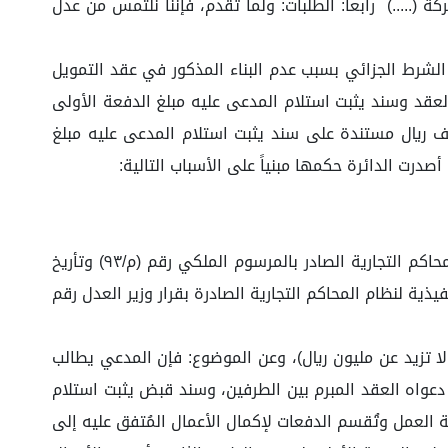
(.....) رابعاً: الطلبات: ولما تقدم، فإننا نلتمس من عدل
ألف ريال سعودي. إلزام المدعى عليه بسداد الشرط الجزائي بسبب عدم البناء المذكور في عقد التمويل
ها تتمثل في (العقد وسند يثبت استلام المدعى عليه مبلغ الدفعة الأولى
١ ألف ريال)، وطلبت وكيلة المدعي حصر دعوى موكلها في مبلغ الدفعة الأولى المسلّم للمدعى عليه وقدره ١٠٠ ألف ريال مستندة على سند يثبت استلام المدعى عليه مبلغ
ولما كانت الدعوى مقامة على تاجر، تعلّق به اختصاص المحاكم التجارية لاندراجه تحت الفقرة (٢) من المادة (١٦) من نظام المحاكم التجارية الصادر بالمرسوم الملكي رقم (م/٩٣) وتأريخ
زيد عن مليون ريال، فإن الدائرة مختصة نوعياً وفقا للمادة (١١) الفقرة (١) من اللائحة التنفيذية لنظام المحاكم التجارية الصادرة بقرار وزير العدل رقم
مة المطالبة الأصلية لا تزيد عن مليون ريال)، وعن الموضوع: فإن المدعي يطالب
م في سبيل إثبات دعواه العقد المبرم بين الطرفين، وسند قبض يثبت استلام
 ٤ أشهر من تاريخ تسليم الدفعة الأولى ورخصة العمل وتُقسم الدفعات لإكمال الأعمال المُتفق عليه إلى