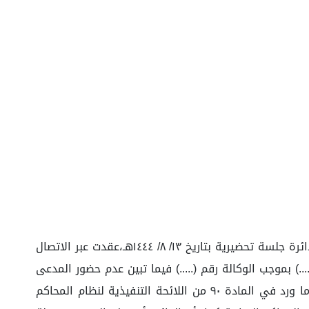
تتلخص واقعات القضية الماثلة في أنّ المدعي تقدّم بصحيفة دعوى يختصم فيها المدعى عليه، وبقيد الدعوى حددت لها الدائرة جلسة تحضيرية بتاريخ ١٣/ ٨/ ١٤٤٤هـ،عقدت عبر الاتصال
.) بموجب الوكالة رقم (.....) فيما تبين عدم حضور المدعى
عليه ولا من يمثله شرعاً ونظامًا رغم ثبوت تبلغه بالموعد إلكترونياً عبر نظام أبشر بموجب البلاغ رقم (٦٩١٣٠٢٦٣)، وبناء على ما ورد في المادة ٩٠ من اللائحة التنفيذية لنظام المحاكم