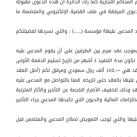
دائرة المدعي ووكيلته أن هذه الدعوى تقع في ولاية اختصاصها القضائي بناء على المادة ١٦ من نظام المحاكم التجارية كما رأت الدائرة أن هذه الدعوى مقبولة
عوى المرفقة في ملف القضية الإلكتروني والمتضمنة ما
ضد المدعى عليها/ مؤسسة (......) ، والتي نسردها لفضيلتكم
ائع: قام المدعي بالتعاقد مع المدعى عليها بصفته مؤسسة مقاولات سجلها تجاري رقم (...) بتاريخ ٠٤/٠٣/١٤٤٤ هـ،بموجب عقد مبرم بين الطرفين على أن يقوم المدعى عليه
بالبناء على أرض رقم (....) الواقعة بمخطط (.....) رقم (٧) في (....) لإنشاء عمارة. أتفق الطرفان وتم توقيع العقد ومضمونه بأن تكون مدة التنفيذ ٤ أشهر من تاريخ تسليم الدفعة الأولى
بقيمة ١٠٠,٠٠٠ ريال سعودي ورخصة العمل وتُقسم الدفعات لإكمال الأعمال المُتفق عليه إلى ٤ دفعات حيث قيمة إجمالي العقد هي ٤٤٥,٠٠٠ ألف ريال سعودي ومرفق لكم (أصل العقد
بموجب سند قبض (مرفق ٢) ولم يقم بأي من الأعمال المتفق عليها بالعقد حتى تاريخه. قمنا بالتواصل مع المدعى عليه
لك لتخفيف الأضرار الناجمة عن التأخير والأثار المترتبة
تزامات المالية والديون التي تكبدها المدعي جراء التأخير
ليها والتي توجب التعويض لصالح المدعي والمتضمن قبل