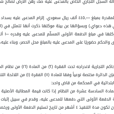
الة السجل التجاري الخاص بالمدعى عليه صك رهن الأرض لصالح شركة 
فسخ العقد. إلزام المدعى عليه بسداد كامل قيمة العقد المقدرة بمبلغ ٤٤٥,٠٠٠ 
.) وقدرها ٣٤٨,٥٤١ ألف ريال سعودي هذه دعواي.) وبسؤالها عن بينة موكلها ذكرت أن
وقدره ٠٠
١٥/٠٨/١٤٤١هـ، وبما أن مبلغ المطالبة لا ي
عاوى المنصوص عليها في الفقرتين (١) و(٢) من المادة السادسة عشرة من النظام إذا كانت قي
 قدره (١٠٠،٠٠٠) مائة ألف ريال، قيمة الدفعة الأولى التي دفعها للمدعى عليه، وقد
المدعى عليه لمبلغ المطالبة، وحيث أن العقد قد نضّ على أن تكون مدة التنفيذ