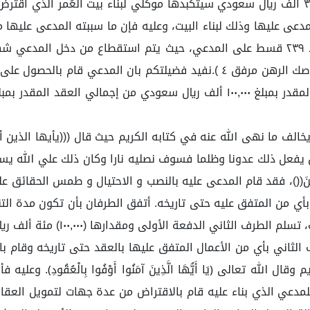
في حال عدم التزام المدعى عليه عن البناء هو مبلغ ٣٤٨,٥٤١ ألف ريال سعودي سيتكبدها موكلي ل
عى عليها وذلك لبناء البيت، وعليه فإن ما سببته المدعى عليها 
الف ما نهى الله عنه في كتابه الكريم حيث قال (((يأيها الذين أمن
فعل ذلك عدونا وظلما فسوف نصليه نارا وكان ذلك علي الله يسيرا)))
ى سَبْعِ أَرَضِينَ(()، فقد قام المدعى عليه بالنصب و الاحتيال و طمس 
 الثاني بأي من الأعمال المتفق عليها بالعقد حتى تاريخه وقام 
ل الله تعالى ﴿يَا أَيُّهَا الَّذِينَ آمَنُوا أَوْفُوا بِالْعُقُودِ﴾.
لمدعي الذي بناء عليه قام بالاقتراض من عدة جهات لتمويل العقار.