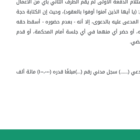
ارها (١٠٠,٠٠٠) مئة ألف ريال سعودي بتاريخ ٠٤/٠٣/١٤٤٤هـ، وحيث إنه وبعد استلام الدفعة الأولى لم يقم الطرف الثاني بأي من الأعمال
(يا أيها الذين آمنوا أوفوا بالعقود)، وحيث إن الكتابة حجة
 للدائرة تبلغ المدعى عليه بالدعوى، إلا أنه - بعدم حضوره - أسقط حقه
ه: إذا تبلغ المدعى عليه لشخصه أو وكليه، أو حضر أي منهما في أي جلسة أمام المحكمة، أو قدم
قضي.
حكمت الدائرة حضوريًا بإلزام المدعى عليه مؤسسة (.....) سجل تجاري رقم (...) لصاحبها (......) سجل مدني رقم (...) بأن يدفع للمدعي (......) سجل مدني رقم (...)مبلغًا قدره (١٠٠،٠٠٠) مائة ألف