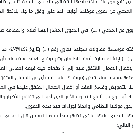
التجارية فقد أفهمت ال
لمدعي عن دعوى موكلها أجابت أنها على وفق ما جاء بلائحة الد
ونيون عن المدعي (.....) في الدعوى المشار إليها أعلاه والمقامة 
أولاً: الـوق
مرفق ١ ). استلم المدعى عليه الدفعة الأولى بتاريخ ٠٤/٠٣/١٤٤٤هـ،
ا للتعويض وفسخ العقد أو إكمال الأعمال المتفق عليها في العقد وذ
أي نوع من أنواع التجاوب الأمر الذي أدى إلى تفاقم الأضرار والال
 بحق موكلنا النظامي واتخاذ إجراءات قيد هذه الدعوى.
ها المدعى عليها والتي تظهر مبدأ سوء النية من قبل المدعى ع
التالي: