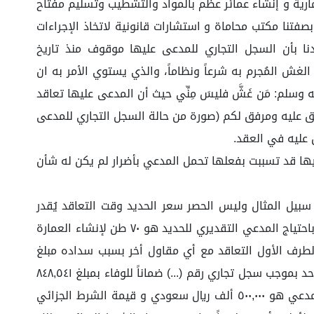
ارية و إنشاء عمائر عظم بالمواد والتشطيب وتسليم مفتاح
 بصفتنا مكتب محاماة و استشارات قانونية لاتخاذ الإجراءات
نا بأن السجل التجاري للمدعى عليها موقوف منذ تاريخ
اع الغش المُجرم به شرعاً ونظاماً، والذي يستوي الأمر به ان
لم: مَن غَشَّ فليسَ مِنِّي حيث أن المدعى عليها تعاقد
فق عليه ومرفق لكم (صورة من حالة السجل التجاري للمدعى
ليها قد تسببت بفعلها تحمل المدعي بأضرار لم يكن له شأن
 سبيل المثال وليس الحصر سعر الحديد وقت التعاقد يُقدر
حينها بمبلغ (٢,٧٠٠) ألف ريال سعودي للطن الواحد واليوم يُقدر سعره بمبلغ (٣,٣٠٠) ألف ريال سعودي للطن الواحد، مع العلم باحتياج المدعي التقديري للحديد هو ٧٠ طن لإنشاء العمارة
 الطرف الأول التعاقد مع أي مقاول أخر بسبب سداده مبلغ
الدُفعة الأولى المتفق عليها والتزامه بالعقد. نفيد فضيلتكم بأن المدعي قام برهن الأرض لصالح شركة (.....) شركة شخص واحد بموجب سجل تجاري رقم (...) ضماناً للوفاء بمبلغ ٨٤٨,٥٤١
ألف ريال سعودي مقابل الحصول على التمويل لإنشاء العمارة محل التعاقد مع العلم أن مبلغ التمويل الذي سيحصل عليه المدعي هو ٥٠٠,٠٠٠ ألف ريال سعودي و قيمة الشرط الجزائي