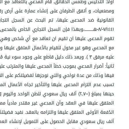
أولا: التدليس وطمس الحقائق. قام المدعي بالتعاقد مع ال
ومصنعيات، و أتفق الطرفان على إنشاء عمارة على أرض رقم (..
القانونية ضد المدعى عليها، تم البحث عن السجل التجا
٠٨/٠٧/١٤٤١هــــــــــ،وبهذا فإن السجل التجاري الخ
تقوم المدعى عليها ان تقيم ان تعاقد مع أي شخص وهي ليست
مع المدعي وهو غير مخول للقيام بالأعمال المتفق عليها و
عليه مرفق ٣ ). ويعد ذلك دليل قاطع على وجود سوء نية مُسبقة ومعرفة المدعى عليه بعدم قدرته بالوفاء على ما تم الاتفاق عليه في العقد.
ثانياً: أضرار المدعي بموجب خطأ المدعى عليها والمترتب ع
فيها وذلك من عدة نواحي والتي نوجزها لفضيلتكم على النحو
تسبب عدم التزام المدعى عليها والتأخير تجاه الأعمال ال
المتفق عليها في العقد وأن المدعي غير مقتدر مادياً مما