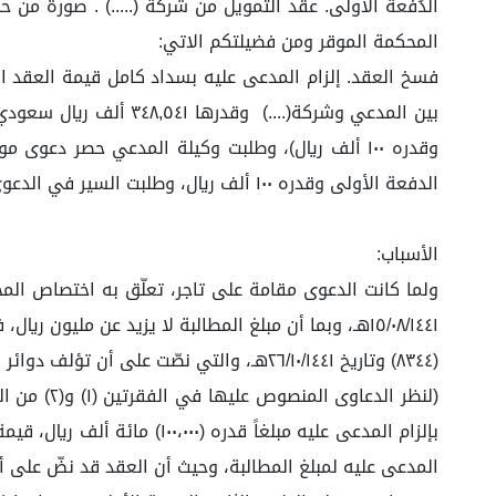
الدُفعة الأولى. عقد التمويل من شركة (.....) . صورة من ح
المحكمة الموقر ومن فضيلتكم الاتي:
بين المدعي وشركة(...
الدفعة الأولى وقدره ١٠٠ ألف ريال، وطلبت السير في الدعوى والحكم حضوريًا على المدعى عليه بالمبلغ محل الحصر، وبناء عليه، أصدرت الدائرة حكمها مبنياً على الأسباب التالية:
الأسباب:
(٨٣٤٤) وتاريخ ٢٦/١٠/١٤٤١هـ، والتي نصّت على أن تؤلف دوائر ابتدائية في المحكمة من قاض واحد:
(لنظر الد
بإلزام المدعى عليه مبلغاً