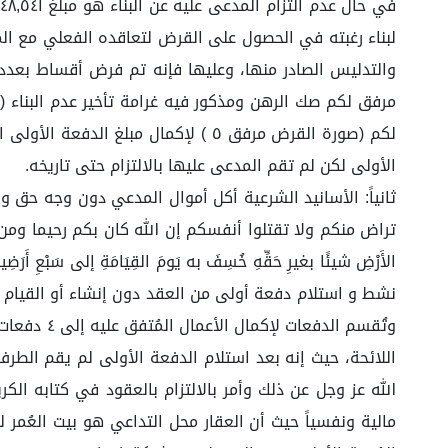
لبناء رغبته في الحصول على القرض لتعاقده الفعلي مع المد
الأولى لكن لم تقم المدعى عليها بالالتزام حتى تاريخه.
ثانياً: الأسانيد الشرعية أكل أموال المدعي دون وجه حق ويخ
تراض منكم ولا تقتلوا أنفسكم إن الله كان بكم رحيما ومن ي
الأَرْضِ شيئًا بغيرِ حَقِّهِ خُسِفَ به يَومَ القِيَامَةِ إل
اللائحة، حيث إنه بعد استلام الدفعة الأولى لم يقم الطرف
الله عز وجل عن ذلك وأمر بالالتزام بالعقود في كتابه الكريم وقا
مالية ونفسياً حيث أن العقار محل التداعي هو بيت العُمر ل