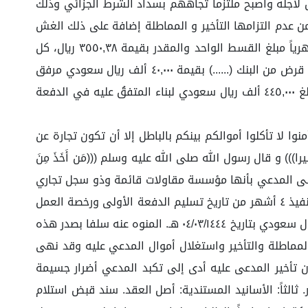
بناء بيت العُمر الذي أقترض لأجله وأصبح ملتزماً تجاههم بسداد الشرط الجزائي وذلك
من عدم التزامها التأخير و المماطلة إضافة على ذلك الغش
والتدليس الصادر منها، وعليها فإنه تم فرض أقساط بعدد ٢٣٩ قسط على المدعي، حيث يتم استقطاع من دخل المدعي شهرياً مبلغ القسط الواحد والمقدر بقيمة ٣٥٥٠,٣٨ ريال، كل
مرفق لكم صك الرهن ومذكور فيه غرامة تأخير عدم البناء (صك الرهن مرفق ٤ ).نفيد فضيلتكم بان المدعي قام بالحصول على قرض من البنك (......) بقيمة ٤٠,٠٠٠ ألف ريال سعودي مرفق
لكم (صورة القرض مرفق ٥ ) لإكمال مبلغ الدفعة الأولى المقدر بمبلغ ١٠٠,٠٠٠ ألف ريال سعودي من إجمالي العقد المقدر بمبلغ ٤٤٥,٠٠٠ ألف ريال سعودي لبناء المتفقُ عليه في الدفعة
وا لا تأكلوا أموالكم بينكم بالباطل إلا أن تكون تجارة عن
 و قال رسول الله صلى الله عليه وسلم (((مَن أَخَذَ مِنَ
الحقائق على المدعي بأنها مؤسسة مقاولات قائمة وذو سجل تجاري
نشط و استلام دفعة أولى من العقد دون إنشاء أو القيام بأي من المتفق عليه حتى تاريخه. أتفق الطرفان بأن تكون مدة التنفيذ ٤ أشهر من تاريخ تسليم الدفعة الأولى ورخصة العمل
وتُقسم الدفعات لإكمال الأعمال المُتفق عليه إلى ٤ دفعات، تسلم الطرف الثاني الدفعة الأولى ومقدارها (١٠٠,٠٠٠) مئة ألف ريال سعودي بتاريخ ٠٤/٠٣/١٤٤٤ هـ. المنوه عنه سلفا بصدر هذه
بالمماطلة والتأخير واستغلال أموال المدعي عليه وقد نهى
 وعليه فأن تأخير المدعى عليه أدى إلى تكبد المدعي أضرار جسيمة
 ثالثاً: الأسانيد المستندية: أصل العقد. سند قبض استلام