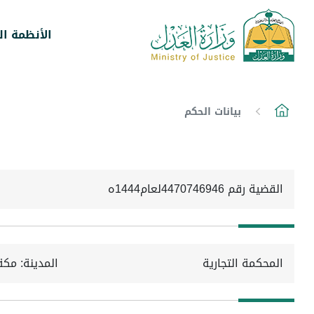
الأنظمة ال
بيانات الحكم
القضية رقم 4470746946لعام1444ه
المحكمة التجارية
المدينة: مكة