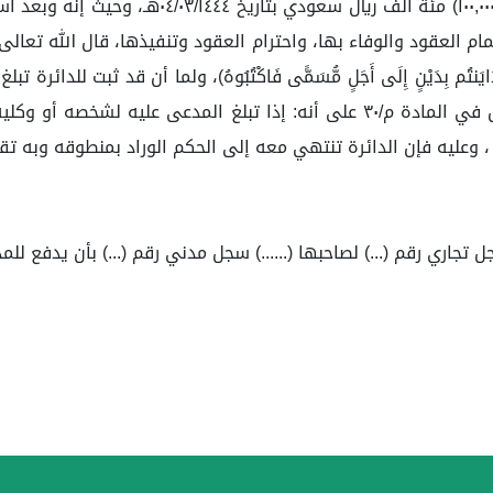
٤ دفعات، وتسلم الطرف الثاني الدفعة الأولى ومقد
م العقود والوفاء بها، واحترام العقود وتنفيذها، قال الله تعالى: 
ا تَدَايَنتُم بِدَيْنٍ إِلَى أَجَلٍ مُّسَمًّى فَاكْتُبُوهُ)، ولما أن قد ثبت
في الدفاع عن نفسه، ولأن نظام المحكمة التجارية قد نص في المادة م/٣٠ على أن
 ، وعليه فإن الدائرة تنتهي معه إلى الحكم الوراد بمنطوقه وبه ت