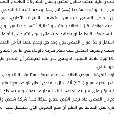
مدعى عليه بصفته مقاول مُختص بأعمال المقاولات العامة و المعم
...) الواقعة بمخطط (......) قم (.....)، وعندما تقدم لنا المدعي
ري الخاص بالمدعى عليه من استعلامات السجلات التجاري، ووجد
اص بالمدعى عليه موقوف قبل التعاقد بسنتين و ثمانية أشهر وهذا من أنو
 مؤهلة نظاماً ان تتعاقد، حيث قال رسول الله صلى الله عليه وس
استغل وأخذ أموال المدعي دون وجه حق وعدم تنفيذ أياً من المت
ليها ثبوت علاقة السببية: لا يخفى على علم فضيلتكم أن المدعى ع
 التالي: -
منوط تنفيذها بموجب العقد إلى غلاء قيمة مستلزمات البناء وعلى
 سيؤثر على ميزانية المدعي لبناء العقار مستقبلاً، ولم يستطع