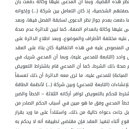
؛ وبناءً عليه فإن المحكمة التجارية مختصة بنظر هذه القضية. وبما أن المدعى عليها وكالة دفعت بأن
فتهم الشخصية، إذ كان التعامل بين شركة (...) وإخوانه
كما دفعت بعدم جواز نظر الدعوى لسابقة الفصل فيها، وبعد
 عليها وكالة بانعدام الصفة، كما تبين للدائرة عدم صحة
 عليه مختلفة الأطراف والموضوع، وبعد اطلاع الدائرة على
ل هذه الدعوى - والمؤرخة في 15 / 06/ 1444هـ، تبين لها أن التعويض المنصوص عليه في هذه الاتفاقية كان بناءً على العقد
خص واحد (التابعة للمدعى عليه)، وبما أن المدعي شريك في
دم صحة ذلك الشرط، كما أن المدعي قام باشتراط التعويض
مباعة) للمدعى عليه، ما ترى معه الدائرة أن ذلك تعسفاً
لإنشاءات (التابعة للمدعي) وبين شركة (...) لأنظمة الطاقة
للحكم بالتعويض توافر أركانه الثلاثة – الخطأ والضرر
ة خطأ المدعي وفق ما هو مبين في أسباب الحكم الصادر من
ن الضرر الحاصل على موكله، بل جاءت دعواه خالية من ذلك، واستناداً على ما ورد بقرار
ما يوضع لتعويض ضرر محتمل الوقوع أثناء تنفيذ العقد فإن مقتضى تطبيقه أنه لا يحكم به