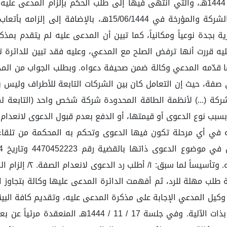
ية بجدة نوعياً ومكانياً، كما تبين أن المدعى عليه لم يتقدم بمذك
 قررت أنها ترفض الصلح مع المدعي، وعليه فقد تبين للدائرة ت
يما قدّمه المدعي وكالة ضمن صحيفة دعواه. وبطلب الجواب من الم
 صفة، حيث إن التعامل كان بين الشركات التابعة للأطراف وليس 
بسبب نوع الدعوى أو قيمتها، أو الدفع بعدم قبول الدعوى لانعدام ا
ه في أي مرحلة تكون فيها الدعوى وتحكم به المحكمة من تلقاء 
22/7/1444ه وذلك طبقا ل
وكيل المدعي الإجابة على مذكرة المدعى عليه، وتقديم كافة البينات
مع إرفاق عقد تأسيس الشركة، وذلك خلال (5) أيام تال