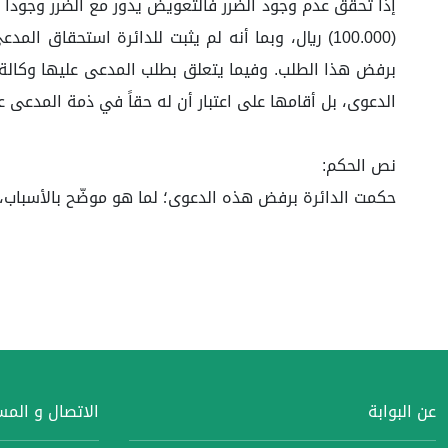
إذا تحقق عدم وجود الضرر فالتعويض يدور مع الضرر وجوداً 
(100.000) ريال، وبما أنه لم يثبت للدائرة استحقاق
برفض هذا الطلب. وفيما يتعلق بطلب المدعى عليها وكالة ل
الدعوى، بل أقامها على اعتبار أن له حقاً في ذمة المدعى 
نص الحكم:
حكمت الدائرة برفض هذه الدعوى؛ لما هو موضّح بالأسباب،
عن البوابة
الاتصال و الم