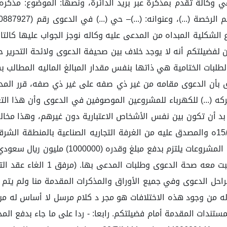
ع الشكلية المبداه من المدعى عليه وكاله نوجز الجواب عليها كالتالي:
ين لفضيلتكم أنه لا يوجد خلاف بين صحيفة الدعوى ولائحة التحري
بات الختامية هي ذاتها بنفس مقدار المبالغ الماليه المطالب بها
لق بأن الدعوى مقامه من غير ذي صفه على غير ذي صفه، قرر المد
(...) للكهرباء للمشروعين الموصوفين في الدعوى وأن هذا التعاق
ا بد أن تكون بين نفس الأشخاص الاعتبارية دون غيرهم، وهذا مخا
تستند على الإقرار الموقع من المدعى عليه بتاريخ 15/6/1444ه والمصدق عليه من الغرفة التجا
تملكها بشركة (...) وإقرار المدعى عليه بانه 
شخصي المدعى والمدعى عليه وليس ب
ع مراحل الدعوى وفي جميع الأوراق والمذكرات المقدمة منا ولم يتم
اله من وجود هذه الاختلافات هو مجر د كلام مرسل لا أساس له م
ستندات المقدمة أمام فضيلتكم. رابعا: - ردا على ما جاء بدفع 