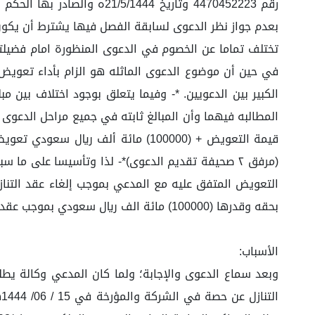
بعدم جواز نظر الدعوى لسابقة الفصل فيها يشترط أن يكون 
تختلف تماما عن الخصوم في الدعوى المنظورة امام فضيلتك
في حين أن موضوع الدعوى الماثله هو الزام بأداء تعويض 
الكبير بين الدعويين. *- وفيما يتعلق بوجود اختلاف بين م
قيمة التعويض + (100000) مائة ألف
بحقه وقدرها (100000) مائة الف ريال سعودي بموجب عقد الأتعاب. ؛ ونظراً لصلاحية الفصل في الدعوى، قررت الدائرة رفع الجلسة للمداولة، ثم نطقت بحكمها علناً مبنياً على الآتي من:
الأسباب: