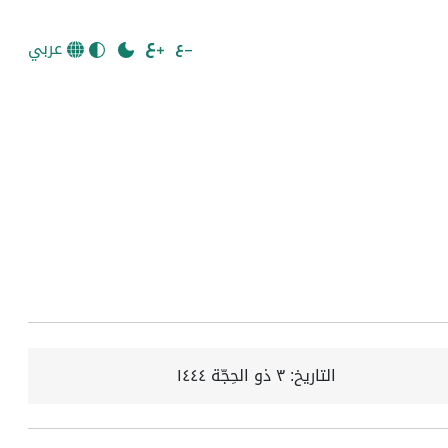
عربي
التاريخ:
٣ ذو الحِجّة ١٤٤٤