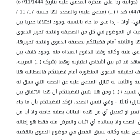
المدعى عليها وكالة رقم (...) وتشير الدائرة إلى أن المدعي وكالة تقدم بمذكرة عبر بريد الدائرة، ونصها: الموضوع: مذكره (جوابيه ردا على مذكرة المدعى عليه بتاريخ 7/11/1444ه)
مقدمه من / (...) (مدعي)، ويمثله وكالة المحامي / (...) رقم الرخصة (...)، وعنوانه: (...)– حي (...) في الدعوى رقم (4470887927) ضد / (...) (مدعى عليه) والمحدد لها جلسة 17/ 11 /
- أولا: - ردا على ما جاء بالنسبه لوجود اختلافا جذريا بين
ر حيث ان الموضوع في كل من الصحيفة ولائحة تحرير الدعوى
 والثابتة أمام فضيلتكم بصحيفة الدعوى ولائحة تحريرها،
عى عليه وكاله وفقا للدفوع المبداه منه بوجود خلاف بين
د قد تم بين أشخاص اعتباريه وهما (شركة (...) العربيه،
لف لحقيقة الدعوى المنظورة أمام فضيلتكم فالمطالبة هنا
ريه الصناعية بالمنطقة الشرقيه والثابت به تنازل المدعى عليه عن الحصه التي سبق له
في حالة سحب المشروعات يلتزم بدفع مبلغ وقدره (1000000) مليون ريال سعودي للسيد / (...) ومن هنا يتبين لفضيلتكم أن هذا الاتفاق بين
ين الشركات مما يثبت معه صحة الدعوى وطلبات المدعى بها. (مرفق 1 الغاء عقد التنازل) ثالثا: - وفي نفس الصدد، نؤكد لفضيلتكم بأن ما جاء
 تغير او تعديل أي من هذه البيانات بصفه خاصه ولا أيا من
ن الصحة ولا يسانده أي اثبات والغرض منه فقط هو إطالة
المدعى عليه وكاله بسبق الفصل في موضوع الدعوى بالقضية