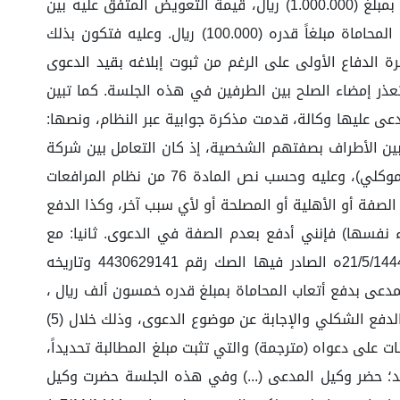
في مذكرته المقدمة عبر أيقونة الطلبات بتاريخ 24 / 10 / 1444هـ، والتي انتهى فيها إلى طلب الحكم بإلزام المدعى عليه بمبلغ (1.000.000) ريال، قيمة التعويض المتفق عليه بين
الطرفين بموجب اتفاقية إلغاء عقد التنازل عن حصة في الشركة والمؤرخة في 15/06/1444هـ، بالإضافة إلى إلزامه بأتعاب المحاماة مبلغاً قدره (100.000) ريال. وعليه فتكون بذلك
رة الدفاع الأولى على الرغم من ثبوت إبلاغه بقيد الدعوى
عذر إمضاء الصلح بين الطرفين في هذه الجلسة. كما تبين
دعى عليها وكالة، قدمت مذكرة جوابية عبر النظام، ونصها:
بين الأطراف بصفتهم الشخصية، إذ كان التعامل بين شركة
(...) وإخوانه شركة (...) للإنشاءات (التابعة للمدعي) وبين شركة (...) لأنظمة الطاقة المحدودة شركة شخص واحد (التابعة لموكلي)، وعليه وحسب نص المادة 76 من نظام المرافعات
لصفة أو الأهلية أو المصلحة أو لأي سبب آخر، وكذا الدفع
نفسها) فإنني أدفع بعدم الصفة في الدعوى. ثانيا: مع
تمسكي بالدفع الشكلي فإننا نشير إلى أنه سبق الفصل في موضوع الدعوى ذاتها بالقضية رقم 4470452223 وتاريخ 21/5/1444ه الصادر فيها الصك رقم 4430629141 وتاريخه
نص المادة نفسها المذكورة أعلاه. وتأسيساً لما سبق: ١/ أطلب رد الدعوى لانعدام الصفة. ٢/ إلزام المدعى بدفع أتعاب المحاماة بمبلغ قدره خمسون ألف ريال ،
وبعد اطلاع المدعي وكالة على مذكرة المدعى عليها وكالة طلب مهلة للرد، ثم أفهمت الدائرة المدعى عليها وكالة بتجاوز الدفع الشكلي والإجابة عن موضوع الدعوى، وذلك خلال (5)
 على دعواه (مترجمة) والتي تثبت مبلغ المطالبة تحديداً،
ية بذات الآلية. وفي جلسة 17 / 11 / 1444هـ المنعقدة مرئياً عن بعد؛ حضر وكيل المدعى (...) وفي هذه الجلسة حضرت وكيل