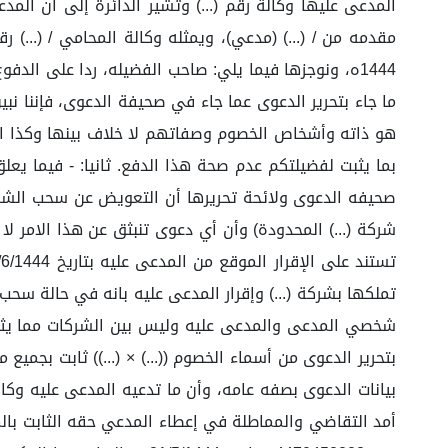
1444ه، ونوجزها فيما يلي: صاحب الفضيله، ردا على الدفو
ما جاء بتحرير الدعوى عما جاء في صحيفة الدعوى، فإننا نب
هو ذاته وأشخاص الخصوم وصفاتهم لا خلاف بينها وكذا الطل
بما يثبت لفضيلتكم عدم صحة هذا الدفع. ثانيا: - فيما يع
صحيفه الدعوى ولائحة تحريرها أن التعويض عن سحب الشركه 
شركة (...) المحدودة) وأن أي دعوى تنبثق عن هذا الامر ل
بتحرير الدعوى من أسماء الخصوم ((...) × (...)) ثابت بجمي
بيانات الدعوى بصفه عامه، وأن ما تدعيه المدعى عليه وك
أمد التقاضي والمماطلة في إعطاء المدعي حقه الثابت بالم