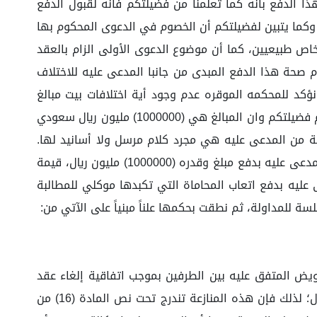
4430629141 وتاريخ 22/7/1444ه، فإننا نجيب على هذا على هذا الدفع بأنه كما تعلمنا من فضيلتكم فانه لقبول الدفع
 وكما يتبين لفضيلتكم أن الخصوم في الدعوى المحكوم بها
اص طبيعيين، كما أن موضوع الدعوى الأولى الزام بالعقد
 صحة هذا الدفع المبدى من جانبا المدعى عليه للاختلاف
 نؤكد للمحكمه الموقره عدم وجود أية اختلافات بيت مبالغ
المطالبه فيهما وأن المبالغ ثابته في جميع مراحل الدعوى بدأ من صحيفة تقديم الدعوى حتى اخر جلسه تم الحضور فيها امام فضيلتكم وان المبالغ هي (1000000) مليون ريال سعودي
ع المقدمة من المدعى عليه هي مجرد كلام مرسل ولا أسانيد لها.
(مرفق ٢ صحيفة تقديم الدعوى)*- لذا وتأسيسا على ما سبق فإنني ألتمس من فضيلتكم الحكم لموكلي بما يلي:- 1- إلزام المدعى عليه بدفع مبلغ وقدره (1000000) مليون ريال، قيمة
موجب إلغاء عقد التنازل عن حصه في شركة والمؤرخ في 15/06/1444ه. 2- إلزام المدعى عليه بدفع اتعاب المحاماة التي تكبدها موكلي للمطالبة
مدعي وكالة يطلب الحكم بإلزام المدعى عليها بمبلغ (1.000.000) ريال، قيمة التعويض المتفق عليه بين الطرفين بموجب اتفاقية إلغاء عقد
التنازل عن حصة في الشركة والمؤرخة في 15 / 06/ 1444هـ، بالإضافة إلى إلزامه بأتعاب المحاماة مبلغاً قدره (100.000) ريال؛ لذلك فإن هذه المنازعة تندرج تحت نص المادة (16) من