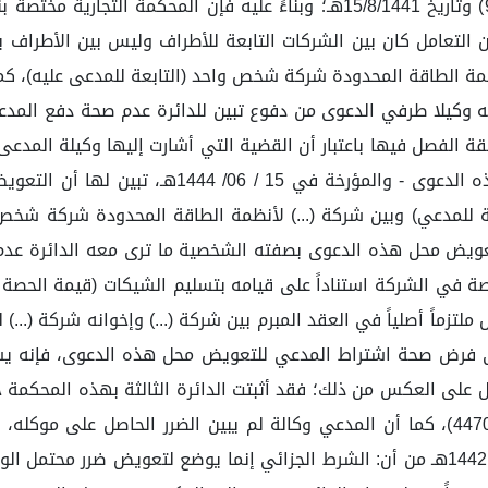
نظام المحاكم التجارية الصادر بالمرسوم الملكي رقم (م/93) وتاريخ 15/8/1441هـ
تعامل كان بين الشركات التابعة للأطراف وليس بين الأطراف بص
لأنظمة الطاقة المحدودة شركة شخص واحد (التابعة للمدعى عليه)، 
 وكيلا طرفي الدعوى من دفوع تبين للدائرة عدم صحة دفع المدعى
 الفصل فيها باعتبار أن القضية التي أشارت إليها وكيلة المدعى
اتفاقية إلغاء عقد التنازل عن حصة في الشركة – مح
تابعة للمدعي) وبين شركة (...) لأنظمة الطاقة المحدودة شركة ش
 التعويض محل هذه الدعوى بصفته الشخصية ما ترى معه الدائرة ع
ة في الشركة استناداً على قيامه بتسليم الشيكات (قيمة الحصة ال
ماً أصلياً في العقد المبرم بين شركة (...) وإخوانه شركة (...) ل
فرض صحة اشتراط المدعي للتعويض محل هذه الدعوى، فإنه يشترط 
بل على العكس من ذلك؛ فقد أثبتت الدائرة الثالثة بهذه المحكم
الدائرة الثالثة بهذه المحكمة في القضية رقم: (4470452233)، كما أن المدعي وكالة لم يبي
المحكمة العليا في القضية رقم: (4224535) وتاريخ 2 / 8 / 1442هـ من أن: الشرط الجزائي إن