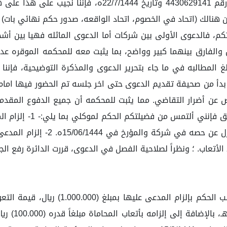
رقم 4470452223 وتاريخ 21/5/1444ه والصادر بها الحكم رقم 
هنالك (اتحاد في الخصوم، اتحاد الواقعه، صدور حكم نهائي بات)
م، فالدعوى الأولى بين شركات أما الدعوى الماثله فهيا بين أشخ
والفارق بينهما كبير وواضح، بما يثبت معه للمحكمه الموقره عدم
بلغ المطالبه في ما جاء بتحرير الدعوى والمذكرة التوضيحية، فإننا
 ريال سعودي تعويض عن أضرار التقاضي. مما يثبت للمحكمه أن جميع الدفو
التعويض المتفق عليه مع المدعي ب
وبعد سماع الدعوى والإجابة؛ ولما كان ال