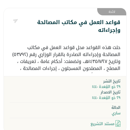
لائحة
قواعد العمل في مكاتب المصالحة
وإجراءاته
حلت هذه القواعد محل قواعد العمل في مكاتب
المصالحة وإجراءاته الصادرة بالقرار الوزاري رقم (٥٣٧٩٢)
وتاريخ ١٤٣٥/٧/٢٧هـ، وتضمنت: أحكام عامة ، تعريفات ،
المصلح ، المصلحون المسجلون ، إجراءات المصالحة ،
محضر الصلح ، أحكام ختامية ، النفاذ .
تاريخ النشر
٢٩ ذو القِعدة ١٤٤٠
تاريخ الاصدار
٢٩ ذو القِعدة ١٤٤٠
الحالة
ساري
مستند التشريع