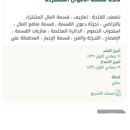
تضمنت اللائحة : تعاريف ، قسمة المال المشترك
بالتراضي ، تجزئة دعوى القسمة ، قسمة منافع المال ،
استجواب الخصوم ، الدائرة المختصة ، منازعات القسمة ،
الإفصاح ، التجزئة والفرز ، قسمة الإجبار ، المحافظة على
الأموال المشتركة وحراستها ، الوصي المعين ، المصفي
تاريخ النشر
والمصفون ، الكفيل الغارم ، الحارس القضائي ، إجراءات
٢١ جمادي الأول ١٤٣٩
التصفية ، وفاء ديون المال المشترك ، تراخيص المصفين
تاريخ الاصدار
وتصنيفهم
١٩ جمادي الأول ١٤٣٩
الحالة
ساري
مستند التشريع
تنظيم
تنظيم مركز المصالحة