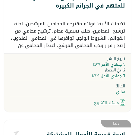
للمتهم في الجرائم الكبيرة
تضمنت الآلية: قوائم مقترحة للمحامين المرشحين، لجنة
ترشيح المحامين، طلب تسمية محام، ترشيح محامي من
القوائم، الشروط الواجب توافرها في المحامي المندوب،
إصدار قرار بندب المحامي المرشح، اعتذار المحامي عن
القضية، الأتعاب، عقد المحامي، الإخلال بالواجبات.
تاريخ النشر
٢ جمادي الآخر ١٤٣٩
تاريخ الاصدار
٦ جمادي الأول ١٤٣٩
الحالة
ساري
مستند التشريع
لائحة
لائحة قسمة الأموال المشتركة